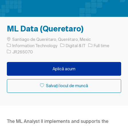
ML Data (Queretaro)
Loc
Santiago de Querétaro, Querétaro, Mexic
Categorie
Tipul postului
Information Technology
Digital & IT
Full time
Job Id
JR265070
Aplică acum
Salvați locul de muncă
The ML Analyst II implements and supports the