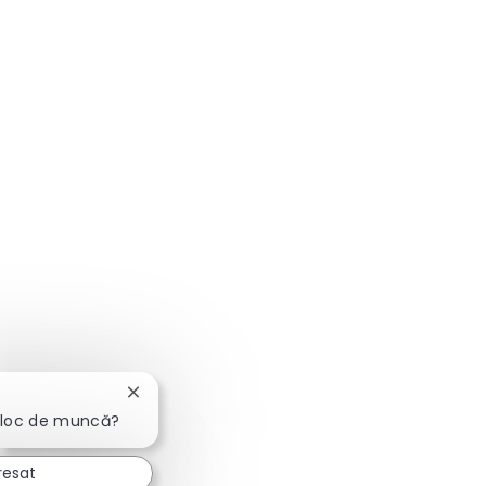
Închideți notificarea chatbot-ului
 loc de muncă?
resat