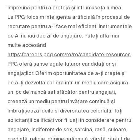
împreună pentru a proteja și înfrumuseța lumea.
La PPG folosim inteligența artificială în procesul de
recrutare pentru a-l face mai eficient. Instrumentele
de AI nu iau decizii de angajare. Puteți afla mai
multe accesând
https://careers.ppg.com/ro/ro/candidate-resources
.
PPG oferă șanse egale tuturor candidaților și
angajaților. Oferim oportunitatea de a-ți crește și
de a-ți dezvolta cariera într-un mediu care asigură
un loc de muncă satisfăcător pentru angajați,
creează un mediu pentru învățare continuă și
îmbrățișează ideile și diversitatea celorlalți. Toți
solicitanții calificați vor fi luați în considerare pentru
angajare, indiferent de sex, sarcină, rasă, culoare,
credință, religie, origine națională, vârstă, statut de