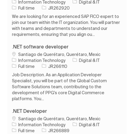
Categorie
Information Technology
Digital & IT
Tipul postului
Job Id
Full time
JR262920
We are looking for an experienced SAP FICO expert to
join our team within the IT organization. You will partner
with teams and departments to understand our
requirements, ensuring that you align ou...
.NET software developer
Loc
Santiago de Querétaro, Querétaro, Mexic
Categorie
Information Technology
Digital & IT
Tipul postului
Job Id
Full time
JR266110
Job Description. As an Application Developer
Specialist, you will be part of the Global Custom
Software Solutions team, contributing to the
development of PPG's core Digital Commerce
platforms. You...
.NET Developer
Loc
Santiago de Querétaro, Querétaro, Mexic
Categorie
Information Technology
Digital & IT
Tipul postului
Job Id
Full time
JR266889