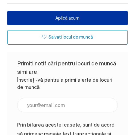
Aplică acum
Salvați locul de muncă
Primiți notificări pentru locuri de muncă
similare
Înscrieți-vă pentru a primi alerte de locuri
de muncă
Introduceți adresa de e-mail (obligatoriu)
Prin bifarea acestei casete, sunt de acord
să primesc mesaje text tranzacționale și