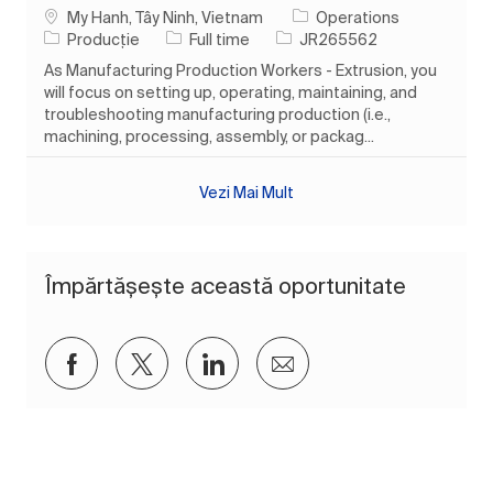
Loc
My Hanh, Tây Ninh, Vietnam
Operations
Categorie
Tipul postului
Job Id
Producție
Full time
JR265562
As Manufacturing Production Workers - Extrusion, you
will focus on setting up, operating, maintaining, and
troubleshooting manufacturing production (i.e.,
machining, processing, assembly, or packag...
Vezi Mai Mult
Împărtășește această oportunitate
Distribuiți prin Facebook
Distribuiți prin twitter
Distribuiți prin LinkedIn
Distribuiți prin e-mai