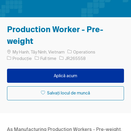
Production Worker - Pre-
weight
Loc
My Hanh, Tây Ninh, Vietnam
Operations
Categorie
Tipul postului
Job Id
Producție
Full time
JR265558
Aplică acum
Salvați locul de muncă
As Manufacturing Production Workers - Pre-weight,