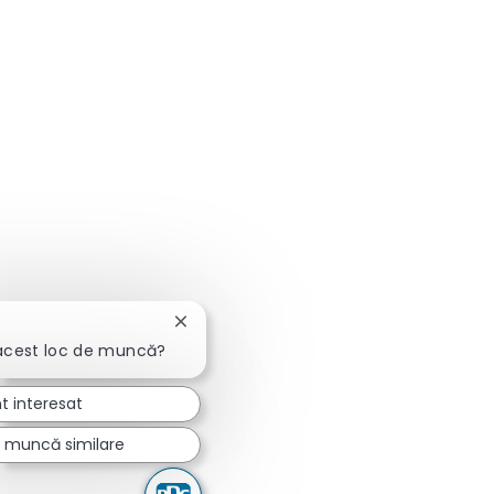
Închideți notificarea chatbot-ului
 acest loc de muncă?
t interesat
e muncă similare