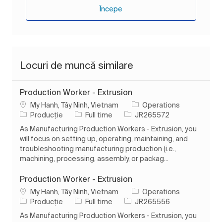
Începe
Locuri de muncă similare
Production Worker - Extrusion
Loc
My Hanh, Tây Ninh, Vietnam
Operations
Categorie
Tipul postului
Job Id
Producție
Full time
JR265572
As Manufacturing Production Workers - Extrusion, you
will focus on setting up, operating, maintaining, and
troubleshooting manufacturing production (i.e.,
machining, processing, assembly, or packag...
Production Worker - Extrusion
Loc
My Hanh, Tây Ninh, Vietnam
Operations
Categorie
Tipul postului
Job Id
Producție
Full time
JR265556
As Manufacturing Production Workers - Extrusion, you