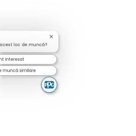
Închideți notificarea chatbot-ului
 acest loc de muncă?
nt interesat
de muncă similare