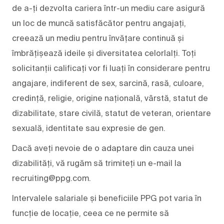
de a-ți dezvolta cariera într-un mediu care asigură
un loc de muncă satisfăcător pentru angajați,
creează un mediu pentru învățare continuă și
îmbrățișează ideile și diversitatea celorlalți. Toți
solicitanții calificați vor fi luați în considerare pentru
angajare, indiferent de sex, sarcină, rasă, culoare,
credință, religie, origine națională, vârstă, statut de
dizabilitate, stare civilă, statut de veteran, orientare
sexuală, identitate sau expresie de gen.
Dacă aveți nevoie de o adaptare din cauza unei
dizabilități, vă rugăm să trimiteți un e-mail la
recruiting@ppg.com.
Intervalele salariale și beneficiile PPG pot varia în
funcție de locație, ceea ce ne permite să