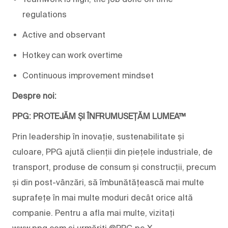
regulations
Active and observant
Hotkey can work overtime
Continuous improvement mindset
Despre noi:
PPG: PROTEJĂM ȘI ÎNFRUMUSEȚĂM LUMEA™
Prin leadership în inovație, sustenabilitate și
culoare, PPG ajută clienții din piețele industriale, de
transport, produse de consum și construcții, precum
și din post-vânzări, să îmbunătățească mai multe
suprafețe în mai multe moduri decât orice altă
companie. Pentru a afla mai multe, vizitați
www.ppg.com și urmăriți @PPG pe X.