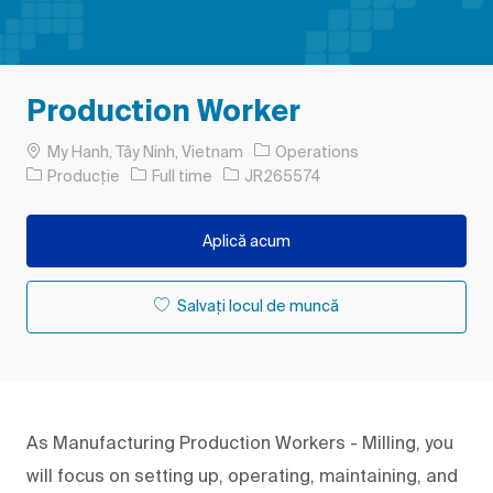
Production Worker
Loc
My Hanh, Tây Ninh, Vietnam
Operations
Categorie
Tipul postului
Job Id
Producție
Full time
JR265574
Aplică acum
Salvați locul de muncă
As Manufacturing Production Workers - Milling, you
will focus on setting up, operating, maintaining, and