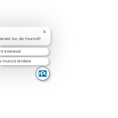
Închideți notificarea chatbot-ului
 acest loc de muncă?
nt interesat
de muncă similare