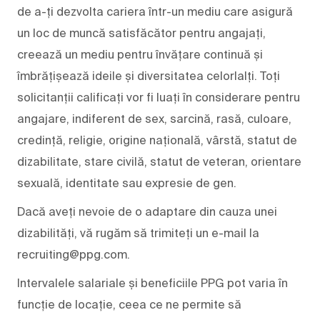
de a-ți dezvolta cariera într-un mediu care asigură
un loc de muncă satisfăcător pentru angajați,
creează un mediu pentru învățare continuă și
îmbrățișează ideile și diversitatea celorlalți. Toți
solicitanții calificați vor fi luați în considerare pentru
angajare, indiferent de sex, sarcină, rasă, culoare,
credință, religie, origine națională, vârstă, statut de
dizabilitate, stare civilă, statut de veteran, orientare
sexuală, identitate sau expresie de gen.
Dacă aveți nevoie de o adaptare din cauza unei
dizabilități, vă rugăm să trimiteți un e-mail la
recruiting@ppg.com.
Intervalele salariale și beneficiile PPG pot varia în
funcție de locație, ceea ce ne permite să