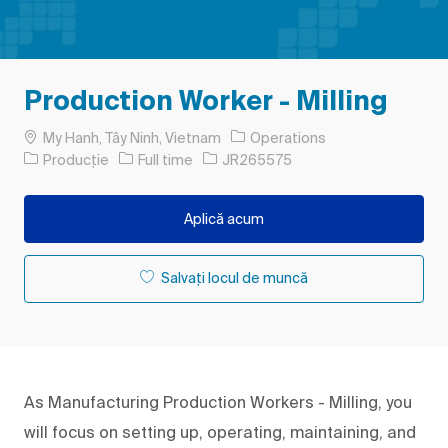
Production Worker - Milling
Loc
My Hanh, Tây Ninh, Vietnam
Operations
Categorie
Tipul postului
Job Id
Producție
Full time
JR265575
Aplică acum
Salvați locul de muncă
As Manufacturing Production Workers - Milling, you
will focus on setting up, operating, maintaining, and