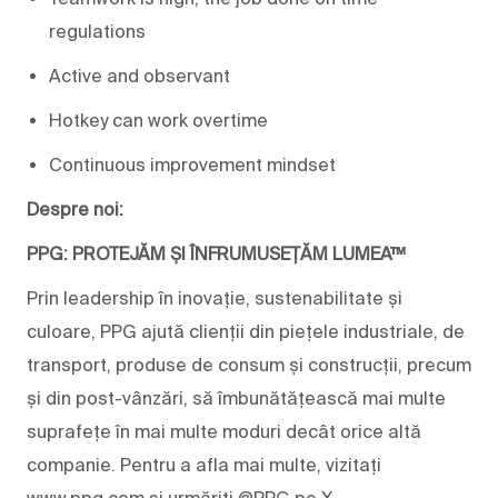
regulations
Active and observant
Hotkey can work overtime
Continuous improvement mindset
Despre noi:
PPG: PROTEJĂM ȘI ÎNFRUMUSEȚĂM LUMEA™
Prin leadership în inovație, sustenabilitate și
culoare, PPG ajută clienții din piețele industriale, de
transport, produse de consum și construcții, precum
și din post-vânzări, să îmbunătățească mai multe
suprafețe în mai multe moduri decât orice altă
companie. Pentru a afla mai multe, vizitați
www.ppg.com și urmăriți @PPG pe X.