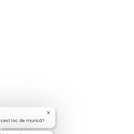
Închideți notificarea chatbot-ului
acest loc de muncă?