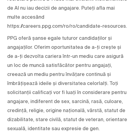
de AI nu iau decizii de angajare. Puteți afla mai
multe accesând
https://careers.ppg.com/ro/ro/candidate-resources.
PPG oferă șanse egale tuturor candidaților și
angajaților. Oferim oportunitatea de a-ți crește și
de a-ți dezvolta cariera într-un mediu care asigură
un loc de muncă satisfăcător pentru angajați,
creează un mediu pentru învățare continuă și
îmbrățișează ideile și diversitatea celorlalți. Toți
solicitanții calificați vor fi luați în considerare pentru
angajare, indiferent de sex, sarcină, rasă, culoare,
credință, religie, origine națională, vârstă, statut de
dizabilitate, stare civilă, statut de veteran, orientare
sexuală, identitate sau expresie de gen.