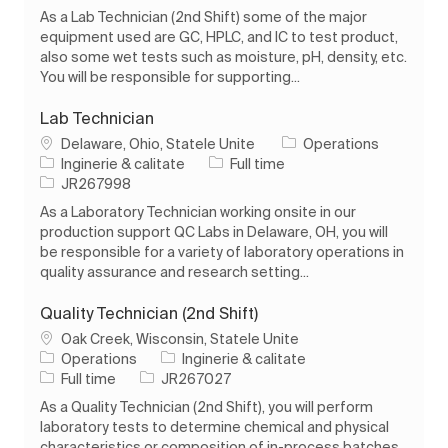
As a Lab Technician (2nd Shift) some of the major
equipment used are GC, HPLC, and IC to test product,
also some wet tests such as moisture, pH, density, etc.
You will be responsible for supporting...
Lab Technician
Loc
Delaware, Ohio, Statele Unite
Operations
Categorie
Tipul postului
Inginerie & calitate
Full time
Job Id
JR267998
As a Laboratory Technician working onsite in our
production support QC Labs in Delaware, OH, you will
be responsible for a variety of laboratory operations in
quality assurance and research setting...
Quality Technician (2nd Shift)
Loc
Oak Creek, Wisconsin, Statele Unite
Categorie
Operations
Inginerie & calitate
Tipul postului
Job Id
Full time
JR267027
As a Quality Technician (2nd Shift), you will perform
laboratory tests to determine chemical and physical
characteristics or composition of in-process batches,