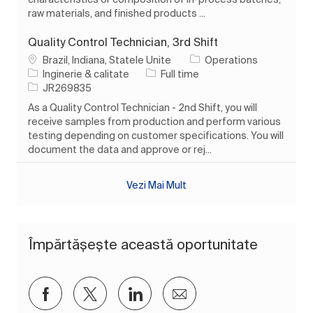
raw materials, and finished products ...
Quality Control Technician, 3rd Shift
Loc
Brazil, Indiana, Statele Unite
Operations
Categorie
Tipul postului
Inginerie & calitate
Full time
Job Id
JR269835
As a Quality Control Technician - 2nd Shift, you will
receive samples from production and perform various
testing depending on customer specifications. You will
document the data and approve or rej...
Vezi Mai Mult
Împărtășește această oportunitate
Distribuiți prin Facebook
Distribuiți prin twitter
Distribuiți prin LinkedIn
Distribuiți prin e-mai