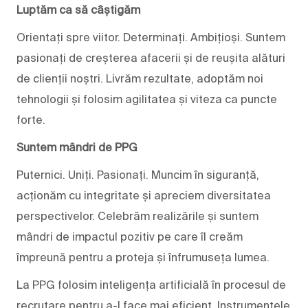
Luptăm ca să câștigăm
Orientați spre viitor. Determinați. Ambițioși. Suntem
pasionați de creșterea afacerii și de reușita alături
de clienții noștri. Livrăm rezultate, adoptăm noi
tehnologii și folosim agilitatea și viteza ca puncte
forte.
Suntem mândri de PPG
Puternici. Uniți. Pasionați. Muncim în siguranță,
acționăm cu integritate și apreciem diversitatea
perspectivelor. Celebrăm realizările și suntem
mândri de impactul pozitiv pe care îl creăm
împreună pentru a proteja și înfrumuseța lumea.
La PPG folosim inteligența artificială în procesul de
recrutare pentru a-l face mai eficient. Instrumentele