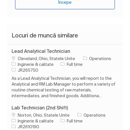
Începe
Locuri de muncă similare
Lead Analytical Technician
Loc
Cleveland, Ohio, Statele Unite
Operations
Categorie
Tipul postului
Inginerie & calitate
Full time
Job Id
JR265750
As a Lead Analytical Technician, you will report to the
Analytical and RM Lab Manager to perform a variety of
routine chemical testing of raw materials,
intermediates, and finished goods. Additiona...
Lab Technician (2nd Shift)
Loc
Norton, Ohio, Statele Unite
Operations
Categorie
Tipul postului
Inginerie & calitate
Full time
Job Id
JR2610190