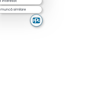
t interesat
e muncă similare