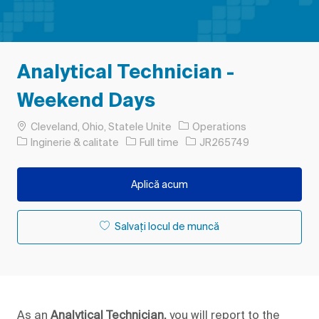
Analytical Technician -
Weekend Days
Loc
Cleveland, Ohio, Statele Unite
Operations
Categorie
Tipul postului
Job Id
Inginerie & calitate
Full time
JR265749
Aplică acum
Salvați locul de muncă
As an
Analytical Technician,
you will report to the