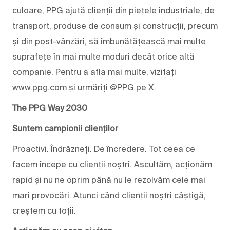
culoare, PPG ajută clienții din piețele industriale, de
transport, produse de consum și construcții, precum
și din post-vânzări, să îmbunătățească mai multe
suprafețe în mai multe moduri decât orice altă
companie. Pentru a afla mai multe, vizitați
www.ppg.com și urmăriți @PPG pe X.
The PPG Way 2030
Suntem campionii clienților
Proactivi. Îndrăzneți. De încredere. Tot ceea ce
facem începe cu clienții noștri. Ascultăm, acționăm
rapid și nu ne oprim până nu le rezolvăm cele mai
mari provocări. Atunci când clienții noștri câștigă,
creștem cu toții.