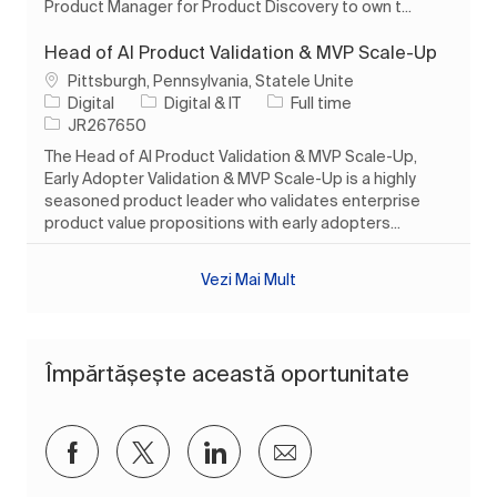
Product Manager for Product Discovery to own t...
Head of AI Product Validation & MVP Scale-Up
Loc
Pittsburgh, Pennsylvania, Statele Unite
Categorie
Tipul postului
Digital
Digital & IT
Full time
Job Id
JR267650
The Head of AI Product Validation & MVP Scale-Up,
Early Adopter Validation & MVP Scale-Up is a highly
seasoned product leader who validates enterprise
product value propositions with early adopters...
Vezi Mai Mult
Împărtășește această oportunitate
Distribuiți prin Facebook
Distribuiți prin twitter
Distribuiți prin LinkedIn
Distribuiți prin e-mai