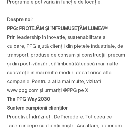
Programele pot varia în funcție de locație.
Despre noi:
PPG: PROTEJĂM ȘI ÎNFRUMUSEȚĂM LUMEA™
Prin leadership în inovație, sustenabilitate și
culoare, PPG ajută clienții din piețele industriale, de
transport, produse de consum și construcții, precum
și din post-vânzări, să îmbunătățească mai multe
suprafețe în mai multe moduri decât orice altă
companie. Pentru a afla mai multe, vizitați
www.ppg.com și urmăriți @PPG pe X.
The PPG Way 2030
Suntem campionii clienților
Proactivi. Îndrăzneți. De încredere. Tot ceea ce
facem începe cu clienții noștri. Ascultăm, acționăm