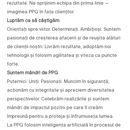
rezultate. Ne sprijinim echipa din prima linie —
imaginea PPG în fața clienților.
Luptăm ca să câștigăm
Orientați spre viitor. Determinați. Ambițioși. Suntem
pasionați de creșterea afacerii și de reușita alături
de clienții noștri. Livrăm rezultate, adoptăm noi
tehnologii și folosim agilitatea și viteza ca puncte
forte.
Suntem mândri de PPG
Puternici. Uniți. Pasionați. Muncim în siguranță,
acționăm cu integritate și apreciem diversitatea
perspectivelor. Celebrăm realizările și suntem
mândri de impactul pozitiv pe care îl creăm
împreună pentru a proteja și înfrumuseța lumea.
La PPG folosim inteligența artificială în procesul de