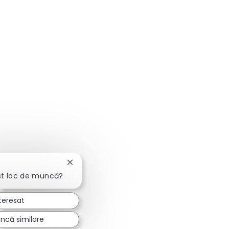
Închideți notificarea chatbot-ului
st loc de muncă?
teresat
ncă similare