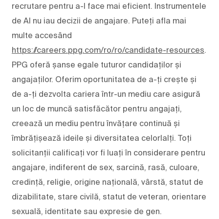
recrutare pentru a-l face mai eficient. Instrumentele
de AI nu iau decizii de angajare. Puteți afla mai
multe accesând
https://careers.ppg.com/ro/ro/candidate-resources
.
PPG oferă șanse egale tuturor candidaților și
angajaților. Oferim oportunitatea de a-ți crește și
de a-ți dezvolta cariera într-un mediu care asigură
un loc de muncă satisfăcător pentru angajați,
creează un mediu pentru învățare continuă și
îmbrățișează ideile și diversitatea celorlalți. Toți
solicitanții calificați vor fi luați în considerare pentru
angajare, indiferent de sex, sarcină, rasă, culoare,
credință, religie, origine națională, vârstă, statut de
dizabilitate, stare civilă, statut de veteran, orientare
sexuală, identitate sau expresie de gen.