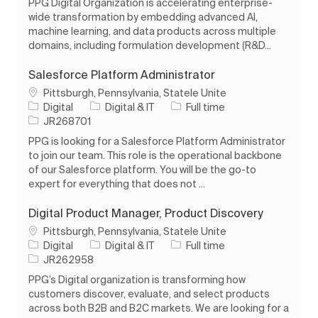
PPG Digital Organization is accelerating enterprise-
wide transformation by embedding advanced AI,
machine learning, and data products across multiple
domains, including formulation development (R&D...
Salesforce Platform Administrator
Loc
Pittsburgh, Pennsylvania, Statele Unite
Categorie
Tipul postului
Digital
Digital & IT
Full time
Job Id
JR268701
PPG is looking for a Salesforce Platform Administrator
to join our team. This role is the operational backbone
of our Salesforce platform. You will be the go-to
expert for everything that does not ...
Digital Product Manager, Product Discovery
Loc
Pittsburgh, Pennsylvania, Statele Unite
Categorie
Tipul postului
Digital
Digital & IT
Full time
Job Id
JR262958
PPG’s Digital organization is transforming how
customers discover, evaluate, and select products
across both B2B and B2C markets. We are looking for a