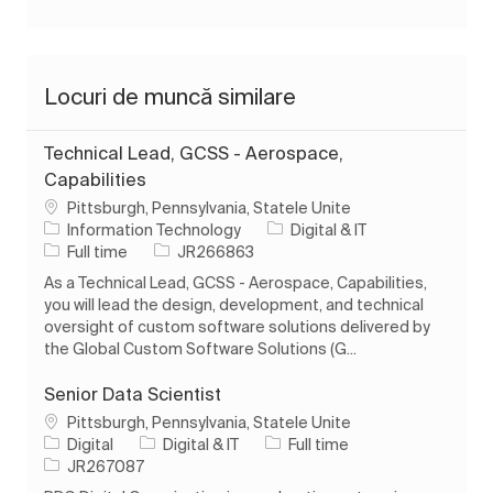
Locuri de muncă similare
Technical Lead, GCSS - Aerospace,
Capabilities
Loc
Pittsburgh, Pennsylvania, Statele Unite
Categorie
Information Technology
Digital & IT
Tipul postului
Job Id
Full time
JR266863
As a Technical Lead, GCSS - Aerospace, Capabilities,
you will lead the design, development, and technical
oversight of custom software solutions delivered by
the Global Custom Software Solutions (G...
Senior Data Scientist
Loc
Pittsburgh, Pennsylvania, Statele Unite
Categorie
Tipul postului
Digital
Digital & IT
Full time
Job Id
JR267087