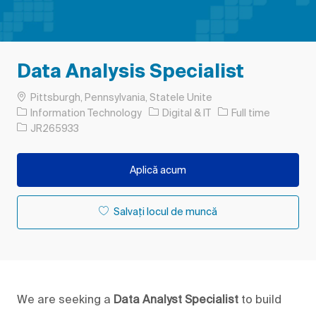
Data Analysis Specialist
Loc
Pittsburgh, Pennsylvania, Statele Unite
Categorie
Tipul postului
Information Technology
Digital & IT
Full time
Job Id
JR265933
Aplică acum
Salvați locul de muncă
We are seeking a
Data Analyst Specialist
to build