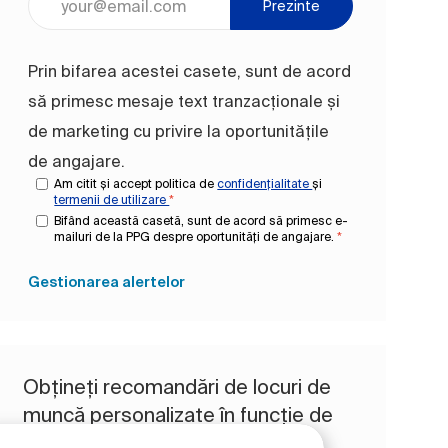
Prezinte
Prin bifarea acestei casete, sunt de acord
să primesc mesaje text tranzacționale și
de marketing cu privire la oportunitățile
de angajare.
Am citit și accept politica de
confidențialitate
și
termenii de utilizare
*
Bifând această casetă, sunt de acord să primesc e-
mailuri de la PPG despre oportunități de angajare.
*
Gestionarea alertelor
Obțineți recomandări de locuri de
muncă personalizate în funcție de
interesele dvs.