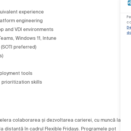
quivalent experience
Pe
platform engineering
co
De
op and VDI environments
da
Teams, Windows 11, Intune
(SOTI preferred)
s)
ployment tools
ioritization skills
elera colaborarea și dezvoltarea carierei, cu muncă la
 la distanță în cadrul Flexible Fridays. Programele pot