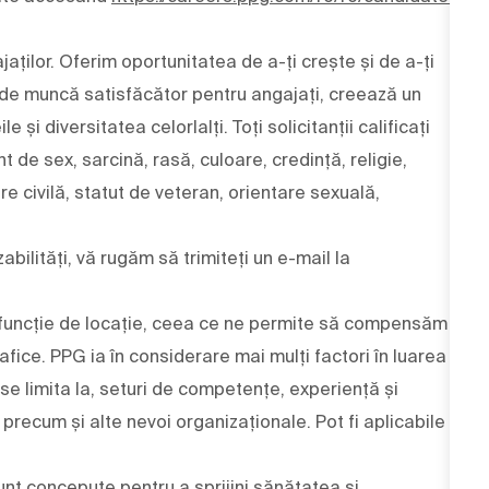
aților. Oferim oportunitatea de a-ți crește și de a-ți
 de muncă satisfăcător pentru angajați, creează un
și diversitatea celorlalți. Toți solicitanții calificați
nt de sex, sarcină, rasă, culoare, credință, religie,
are civilă, statut de veteran, orientare sexuală,
bilități, vă rugăm să trimiteți un e-mail la
 în funcție de locație, ceea ce ne permite să compensăm
afice. PPG ia în considerare mai mulți factori în luarea
 se limita la, seturi de competențe, experiență și
ri, precum și alte nevoi organizaționale. Pot fi aplicabile
nt concepute pentru a sprijini sănătatea și