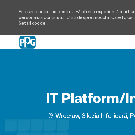
Folosim cookie-uri pentru a vă oferi o experiență mai bună
personaliza conținutul. Citiți despre modul în care folosi
Setări
cookie
.
-
IT Platform/I
Loc
Wrocław, Silezia Inferioară, P