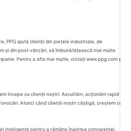
e, PPG ajută clienții din piețele industriale, de
um și din post-vânzări, să îmbunătățească mai multe
panie. Pentru a afla mai multe, vizitați www.ppg.com și
cem începe cu clienții noștri. Ascultăm, acționăm rapid
ovocări. Atunci când clienții noștri câștigă, creștem cu
ri inteligente pentru a rămâne înaintea concurenței.