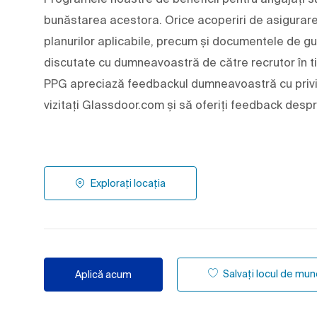
bunăstarea acestora. Orice acoperiri de asigurare ș
planurilor aplicabile, precum și documentele de gu
discutate cu dumneavoastră de către recrutor în t
PPG apreciază feedbackul dumneavoastră cu privir
vizitați Glassdoor.com și să oferiți feedback desp
Explorați locația
Salvați locul de mu
Aplică acum