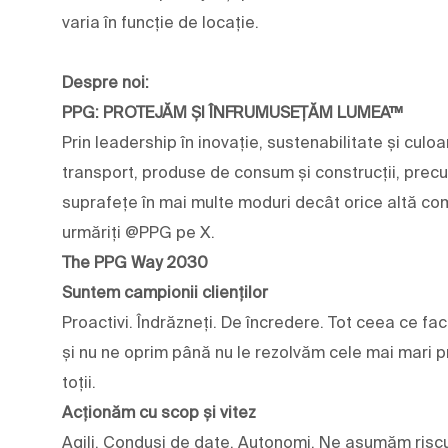
varia în funcție de locație.
Despre noi:
PPG: PROTEJĂM ȘI ÎNFRUMUSEȚĂM LUMEA™
Prin leadership în inovație, sustenabilitate și culoar
transport, produse de consum și construcții, prec
suprafețe în mai multe moduri decât orice altă com
urmăriți @PPG pe X.
The PPG Way 2030
Suntem campionii clienților
Proactivi. Îndrăzneți. De încredere. Tot ceea ce fa
și nu ne oprim până nu le rezolvăm cele mai mari pr
toții.
Acționăm cu scop și vitez
Agili. Conduși de date. Autonomi. Ne asumăm riscu