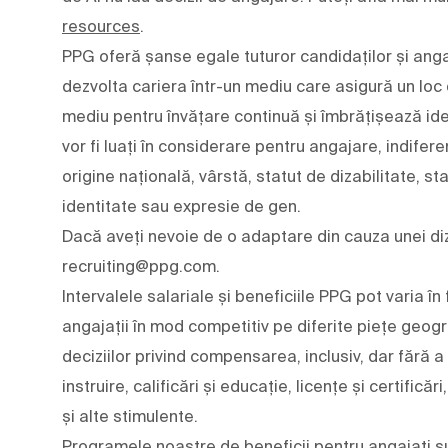
resources
.
PPG oferă șanse egale tuturor candidaților și angaj
dezvolta cariera într-un mediu care asigură un loc
mediu pentru învățare continuă și îmbrățișează ideile 
vor fi luați în considerare pentru angajare, indifere
origine națională, vârstă, statut de dizabilitate, st
identitate sau expresie de gen.
Dacă aveți nevoie de o adaptare din cauza unei diza
recruiting@ppg.com.
Intervalele salariale și beneficiile PPG pot varia
angajații în mod competitiv pe diferite piețe geogr
deciziilor privind compensarea, inclusiv, dar fără a
instruire, calificări și educație, licențe și certifică
și alte stimulente.
Programele noastre de beneficii pentru angajați su