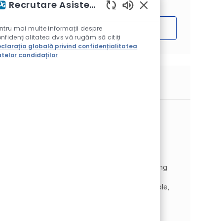
Recrutare Asistent AI
Sunete chatbot activ
ntru mai multe informații despre
Începe
nfidențialitatea dvs vă rugăm să citiți
clarația globală privind confidențialitatea
telor candidaților
.
Locuri de muncă similare
Tech Lead (m/f/d)
Loc
Wrocław, Silezia Inferioară, Polonia
Categorie
Information Technology
Digital & IT
Tipul postului
Job Id
Full time
JR263385
As a Tech Lead, you will be part of the Global
Custom Software Solutions team, contributing
to the development of PPG’s core Digital
eCommerce and LeadGen platform. In this role,
you will lead the ...
Senior FullStack Software Developer