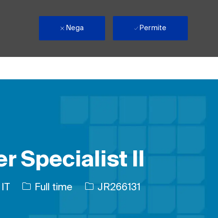
Nega
Permite
 Specialist II
Tipul postului
Job Id
 IT
Full time
JR266131