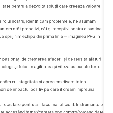
alitate pentru a dezvolta soluții care creează valoare.
 de rolul nostru, identificăm problemele, ne asumăm
ntem atât proactivi, cât și receptivi pentru a susține
 Ne sprijinim echipa din prima linie — imaginea PPG în
m pasionați de creșterea afacerii și de reușita alături
nologii și folosim agilitatea și viteza ca puncte forte.
ționăm cu integritate și apreciem diversitatea
dri de impactul pozitiv pe care îl creăm împreună
e recrutare pentru a-l face mai eficient. Instrumentele
multe accesând
https://careers.ppg.com/ro/ro/candidate-