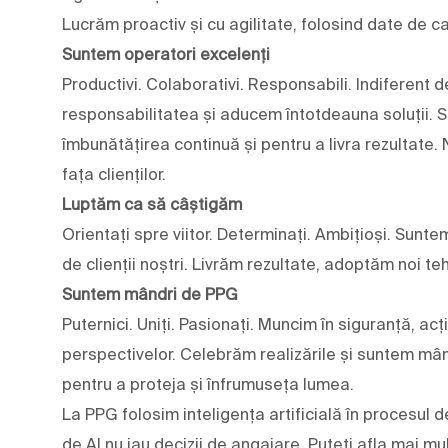
Lucrăm proactiv și cu agilitate, folosind date de c
Suntem operatori excelenți
Productivi. Colaborativi. Responsabili. Indiferent
responsabilitatea și aducem întotdeauna soluții. Su
îmbunătățirea continuă și pentru a livra rezultate.
fața clienților.
Luptăm ca să câștigăm
Orientați spre viitor. Determinați. Ambițioși. Sunte
de clienții noștri. Livrăm rezultate, adoptăm noi teh
Suntem mândri de PPG
Puternici. Uniți. Pasionați. Muncim în siguranță, ac
perspectivelor. Celebrăm realizările și suntem mân
pentru a proteja și înfrumuseța lumea.
La PPG folosim inteligența artificială în procesul d
de AI nu iau decizii de angajare. Puteți afla mai 