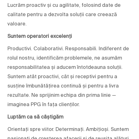
Lucrăm proactiv și cu agilitate, folosind date de
calitate pentru a dezvolta soluții care creează
valoare.
Suntem operatori excelenți
Productivi. Colaborativi. Responsabili. Indiferent de
rolul nostru, identificăm problemele, ne asumăm
responsabilitatea și aducem întotdeauna soluții.
Suntem atât proactivi, cât și receptivi pentru a
susține îmbunătățirea continuă și pentru a livra
rezultate. Ne sprijinim echipa din prima linie —
imaginea PPG în fața clienților.
Luptăm ca să câștigăm
Orientați spre viitor. Determinați. Ambițioși. Suntem
pasionați de creșterea afacerii și de reușita alături