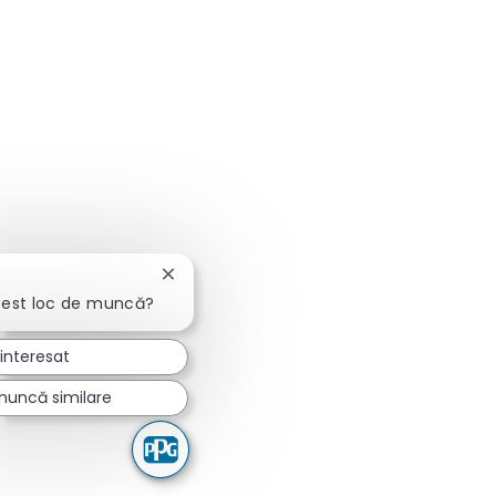
Închideți notificarea chatbot-ului
cest loc de muncă?
interesat
muncă similare