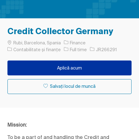
Credit Collector Germany
Loc
Rubi, Barcelona, Spania
Finance
Categorie
Tipul postului
Job Id
Contabilitate și finanțe
Full time
JR266291
Aplică acum
Salvați locul de muncă
Mission:
To be a part of and handling the Credit and