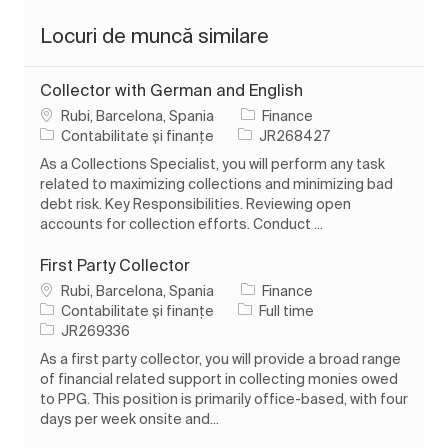
Locuri de muncă similare
Collector with German and English
Loc
Rubi, Barcelona, Spania
Finance
Categorie
Job Id
Contabilitate și finanțe
JR268427
As a Collections Specialist, you will perform any task
related to maximizing collections and minimizing bad
debt risk. Key Responsibilities. Reviewing open
accounts for collection efforts. Conduct ...
First Party Collector
Loc
Rubi, Barcelona, Spania
Finance
Categorie
Tipul postului
Contabilitate și finanțe
Full time
Job Id
JR269336
As a first party collector, you will provide a broad range
of financial related support in collecting monies owed
to PPG. This position is primarily office-based, with four
days per week onsite and...