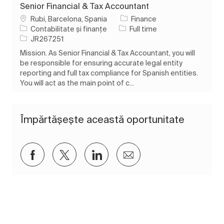
Senior Financial & Tax Accountant
Loc
Rubi, Barcelona, Spania
Finance
Categorie
Tipul postului
Contabilitate și finanțe
Full time
Job Id
JR267251
Mission. As Senior Financial & Tax Accountant, you will
be responsible for ensuring accurate legal entity
reporting and full tax compliance for Spanish entities.
You will act as the main point of c...
Împărtășește această oportunitate
Distribuiți prin Facebook
Distribuiți prin twitter
Distribuiți prin LinkedIn
Distribuiți prin e-mai