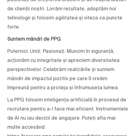
de clienții noștri. Livrăm rezultate, adoptăm noi
tehnologii și folosim agilitatea și viteza ca puncte
forte.
Suntem mândri de PPG
Puternici. Uniți. Pasionați. Muncim în siguranță,
acționăm cu integritate și apreciem diversitatea
perspectivelor. Celebrăm realizările și suntem
mândri de impactul pozitiv pe care îl creăm
împreună pentru a proteja și înfrumuseța lumea.
La PPG folosim inteligența artificială în procesul de
recrutare pentru a-l face mai eficient. Instrumentele
de AI nu iau decizii de angajare. Puteți afla mai
multe accesând
https://careers.ppg.com/ro/ro/candidate-resources.