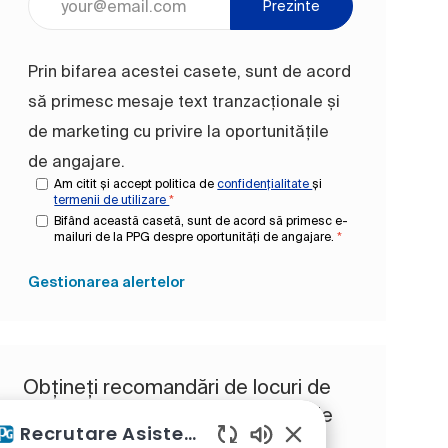
Prezinte
Prin bifarea acestei casete, sunt de acord
să primesc mesaje text tranzacționale și
de marketing cu privire la oportunitățile
de angajare.
Am citit și accept politica de
confidențialitate
și
termenii de utilizare
*
Bifând această casetă, sunt de acord să primesc e-
mailuri de la PPG despre oportunități de angajare.
*
Gestionarea alertelor
Obțineți recomandări de locuri de
muncă personalizate în funcție de
Recrutare Asistent AI
interesele dvs.