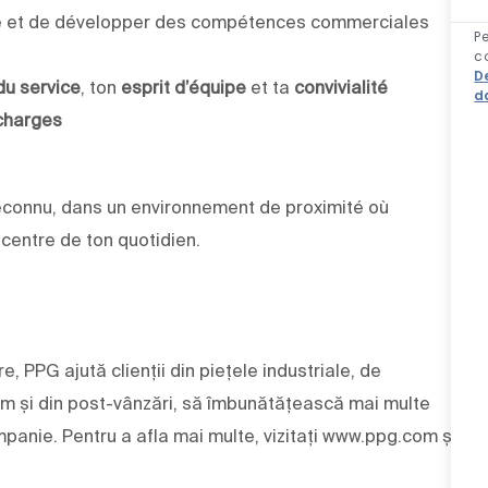
ndre et de développer des compétences commerciales
P
co
D
du service
, ton
esprit d’équipe
et ta
convivialité
d
 charges
econnu, dans un environnement de proximité où
u centre de ton quotidien.
e, PPG ajută clienții din piețele industriale, de
um și din post-vânzări, să îmbunătățească mai multe
panie. Pentru a afla mai multe, vizitați www.ppg.com și