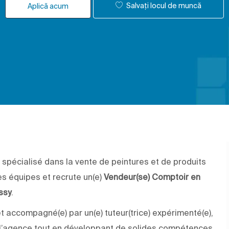
Salvați locul de muncă
Aplică acum
 spécialisé dans la vente de peintures et de produits
es équipes et recrute un(e)
Vendeur(se) Comptoir en
ssy
.
et accompagné(e) par un(e) tuteur(trice) expérimenté(e),
e l’agence tout en développant de solides compétences