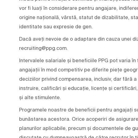
vor fi luați în considerare pentru angajare, indifere
origine națională, vârstă, statut de dizabilitate, st
identitate sau expresie de gen.
Dacă aveți nevoie de o adaptare din cauza unei diza
recruiting@ppg.com.
Intervalele salariale și beneficiile PPG pot varia
angajații în mod competitiv pe diferite piețe geogr
deciziilor privind compensarea, inclusiv, dar fără a
instruire, calificări și educație, licențe și certifică
și alte stimulente.
Programele noastre de beneficii pentru angajați su
bunăstarea acestora. Orice acoperiri de asigurare ș
planurilor aplicabile, precum și documentele de gu
discutate cu dumneavoastră de către recrutor în t