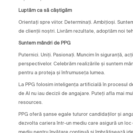
Luptăm ca să câștigăm
Orientați spre viitor. Determinați. Ambițioși. Sunte
de clienții noștri. Livrăm rezultate, adoptăm noi teh
Suntem mândri de PPG
Puternici. Uniți. Pasionați. Muncim în siguranță, ac
perspectivelor. Celebrăm realizările și suntem mân
pentru a proteja și înfrumuseța lumea.
La PPG folosim inteligența artificială în procesul d
de AI nu iau decizii de angajare. Puteți afla mai 
resources.
PPG oferă șanse egale tuturor candidaților și angaj
dezvolta cariera într-un mediu care asigură un loc
mediu pentru învățare continuă și îmbrățișează ideile 