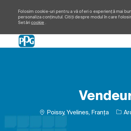
Folosim cookie-uri pentru a vă oferi o experiență mai bună
personaliza conținutul. Citiți despre modul în care folosi
Setări
cookie
.
-
Vendeur
Loc
Poissy, Yvelines, Franța
Ar