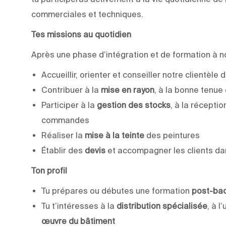
commerciales et techniques.
Tes missions au quotidien
Après une phase d’intégration et de formation à n
Accueillir, orienter et conseiller notre clientèle 
Contribuer à la
mise en rayon
, à la bonne tenue 
Participer à la
gestion des stocks
, à la récepti
commandes
Réaliser la
mise à la teinte
des peintures
Établir des
devis
et accompagner les clients dan
Ton profil
Tu prépares ou débutes une formation
post-ba
Tu t’intéresses à la
distribution spécialisée
, à l
œuvre du bâtiment