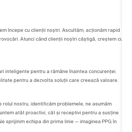
cem începe cu clienții noștri. Ascultăm, acționăm rapid
ovocări. Atunci când clienții noștri câștigă, creștem cu
ri inteligente pentru a rămâne înaintea concurenței.
alitate pentru a dezvolta soluții care creează valoare.
 de rolul nostru, identificăm problemele, ne asumăm
ntem atât proactivi, cât și receptivi pentru a susține
 Ne sprijinim echipa din prima linie — imaginea PPG în