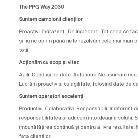
The PPG Way 2030
Suntem campionii clienților
Proactivi. Îndrăzneți. De încredere. Tot ceea ce fa
și nu ne oprim până nu le rezolvăm cele mai mari pr
toții.
Acționăm cu scop și vitez
Agili. Conduși de date. Autonomi. Ne asumăm riscu
Lucrăm proactiv și cu agilitate, folosind date de c
Suntem operatori excelenți
Productivi. Colaborativi. Responsabili. Indiferent
responsabilitatea și aducem întotdeauna soluții. Su
îmbunătățirea continuă și pentru a livra rezultate.
fața clienților.