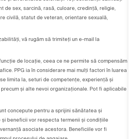
nt de sex, sarcină, rasă, culoare, credință, religie,
are civilă, statut de veteran, orientare sexuală,
bilități, vă rugăm să trimiteți un e-mail la
 în funcție de locație, ceea ce ne permite să compensăm
afice. PPG ia în considerare mai mulți factori în luarea
 se limita la, seturi de competențe, experiență și
ri, precum și alte nevoi organizaționale. Pot fi aplicabile
nt concepute pentru a sprijini sănătatea și
i beneficii vor respecta termenii și condițiile
vernanță asociate acestora. Beneficiile vor fi
impul procesului de angajare