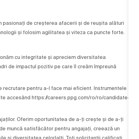
m pasionați de creșterea afacerii și de reușita alături
nologii și folosim agilitatea și viteza ca puncte forte.
ționăm cu integritate și apreciem diversitatea
dri de impactul pozitiv pe care îl creăm împreună
e recrutare pentru a-l face mai eficient. Instrumentele
multe accesând https://careers.ppg.com/ro/ro/candidate-
aților. Oferim oportunitatea de a-ți crește și de a-ți
 de muncă satisfăcător pentru angajați, creează un
și diversitatea celorlalți. Toți solicitanții calificați