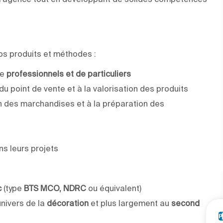
os produits et méthodes :
de
professionnels et de particuliers
du point de vente et à la valorisation des produits
on des marchandises et à la préparation des
s leurs projets
c
(type
BTS MCO, NDRC
ou équivalent)
’univers de la
décoration
et plus largement au
second