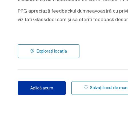
PPG apreciază feedbackul dumneavoastră cu privir
vizitați Glassdoor.com și să oferiți feedback desp
Explorați locația
Salvați locul de mu
Aplică acum