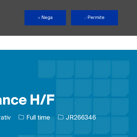
Nega
Permite
ance H/F
Tipul postului
Job Id
ativ
Full time
JR266346