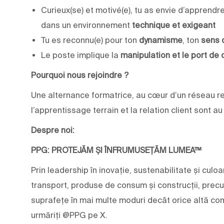
Curieux(se) et motivé(e), tu as envie d’appre
dans un environnement
technique et exigeant
Tu es reconnu(e) pour ton
dynamisme
, ton
sens 
Le poste implique la
manipulation et le port de
Pourquoi nous rejoindre ?
Une alternance formatrice, au cœur d’un réseau r
l’apprentissage terrain et la relation client sont a
Despre noi:
PPG: PROTEJĂM ȘI ÎNFRUMUSEȚĂM LUMEA™
Prin leadership în inovație, sustenabilitate și culoar
transport, produse de consum și construcții, prec
suprafețe în mai multe moduri decât orice altă com
urmăriți @PPG pe X.