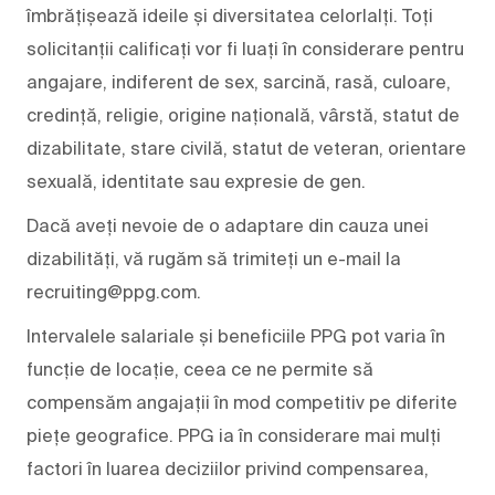
îmbrățișează ideile și diversitatea celorlalți. Toți
solicitanții calificați vor fi luați în considerare pentru
angajare, indiferent de sex, sarcină, rasă, culoare,
credință, religie, origine națională, vârstă, statut de
dizabilitate, stare civilă, statut de veteran, orientare
sexuală, identitate sau expresie de gen.
Dacă aveți nevoie de o adaptare din cauza unei
dizabilități, vă rugăm să trimiteți un e-mail la
recruiting@ppg.com.
Intervalele salariale și beneficiile PPG pot varia în
funcție de locație, ceea ce ne permite să
compensăm angajații în mod competitiv pe diferite
piețe geografice. PPG ia în considerare mai mulți
factori în luarea deciziilor privind compensarea,