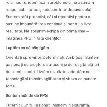
rolul nostru, identificăm problemele, ne asumăm
responsabilitatea și aducem întotdeauna soluții.
Suntem atât proactivi, cât și receptivi pentru a
susține îmbunătățirea continuă și pentru a livra
rezultate. Ne sprijinim echipa din prima linie —
imaginea PPG în fața clienților.
Luptăm ca să câștigăm
Orientați spre viitor. Determinați. Ambițioși. Suntem
pasionați de creșterea afacerii și de reușita alături
de clienții noștri. Livrăm rezultate, adoptăm noi
tehnologii și folosim agilitatea și viteza ca puncte
forte.
Suntem mândri de PPG
Puternici. Uniți. Pasionați. Muncim în siguranță,