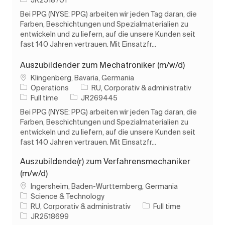
Bei PPG (NYSE: PPG) arbeiten wir jeden Tag daran, die
Farben, Beschichtungen und Spezialmaterialien zu
entwickeln und zu liefern, auf die unsere Kunden seit
fast 140 Jahren vertrauen. Mit Einsatzfr...
Auszubildender zum Mechatroniker (m/w/d)
Loc
Klingenberg, Bavaria, Germania
Categorie
Operations
RU, Corporativ & administrativ
Tipul postului
Job Id
Full time
JR269445
Bei PPG (NYSE: PPG) arbeiten wir jeden Tag daran, die
Farben, Beschichtungen und Spezialmaterialien zu
entwickeln und zu liefern, auf die unsere Kunden seit
fast 140 Jahren vertrauen. Mit Einsatzfr...
Auszubildende(r) zum Verfahrensmechaniker
(m/w/d)
Loc
Ingersheim, Baden-Wurttemberg, Germania
Science & Technology
Categorie
Tipul postului
RU, Corporativ & administrativ
Full time
Job Id
JR2518699