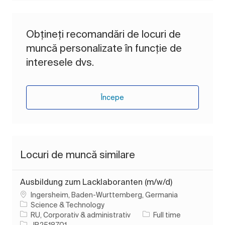
Obțineți recomandări de locuri de
muncă personalizate în funcție de
interesele dvs.
Începe
Locuri de muncă similare
Ausbildung zum Lacklaboranten (m/w/d)
Loc
Ingersheim, Baden-Wurttemberg, Germania
Science & Technology
Categorie
Tipul postului
RU, Corporativ & administrativ
Full time
Job Id
JR2518701