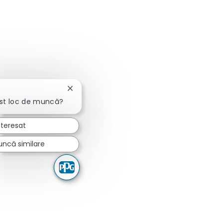
Închideți notificarea chatbot-ului
est loc de muncă?
nteresat
uncă similare