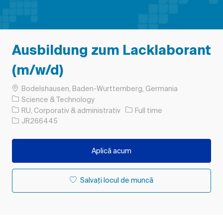
Ausbildung zum Lacklaborant
(m/w/d)
Loc
Bodelshausen, Baden-Wurttemberg, Germania
Science & Technology
Categorie
Tipul postului
RU, Corporativ & administrativ
Full time
Job Id
JR266445
Aplică acum
Salvați locul de muncă