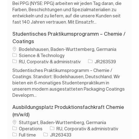
Bei PPG (NYSE: PPG) arbeiten wir jeden Tag daran, die
Farben, Beschichtungen und Spezialmaterialien zu
entwickeln und zu liefern, auf die unsere Kunden seit
fast 140 Jahren vertrauen. Mit Einsatzfr...
Studentisches Praktikumsprogramm – Chemie /
Coatings
Loc
Bodelshausen, Baden-Wurttemberg, Germania
Science & Technology
Categorie
Job Id
RU, Corporativ & administrativ
JR263539
Studentisches Praktikumsprogramm – Chemie /
Coatings. Standort: Bodelshausen, Deutschland. Wir
bieten ein 6‑monatiges Studentenpraktikum in
unserem modern ausgestatteten Packaging Coatings
Developm...
Ausbildungsplatz Produktionsfachkraft Chemie
(m/w/d)
Loc
Stuttgart, Baden-Wurttemberg, Germania
Categorie
Operations
RU, Corporativ & administrativ
Tipul postului
Job Id
Full time
JR263433