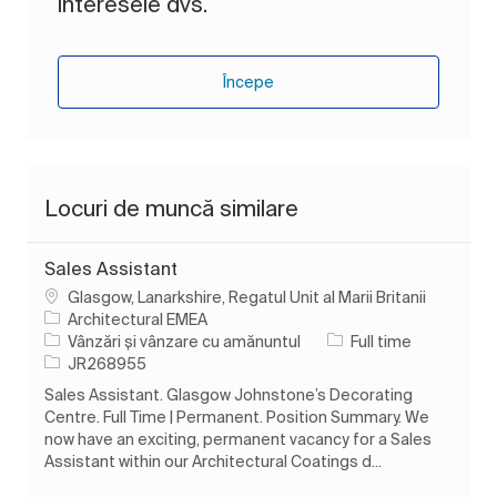
interesele dvs.
Începe
Locuri de muncă similare
Sales Assistant
Loc
Glasgow, Lanarkshire, Regatul Unit al Marii Britanii
Architectural EMEA
Categorie
Tipul postului
Vânzări și vânzare cu amănuntul
Full time
Job Id
JR268955
Sales Assistant. Glasgow Johnstone’s Decorating
Centre. Full Time | Permanent. Position Summary. We
now have an exciting, permanent vacancy for a Sales
Assistant within our Architectural Coatings d...