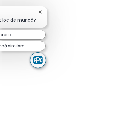
Închideți notificarea chatbot-ului
t loc de muncă?
teresat
ncă similare