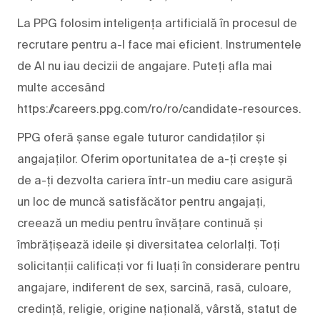
La PPG folosim inteligența artificială în procesul de
recrutare pentru a-l face mai eficient. Instrumentele
de AI nu iau decizii de angajare. Puteți afla mai
multe accesând
https://careers.ppg.com/ro/ro/candidate-resources.
PPG oferă șanse egale tuturor candidaților și
angajaților. Oferim oportunitatea de a-ți crește și
de a-ți dezvolta cariera într-un mediu care asigură
un loc de muncă satisfăcător pentru angajați,
creează un mediu pentru învățare continuă și
îmbrățișează ideile și diversitatea celorlalți. Toți
solicitanții calificați vor fi luați în considerare pentru
angajare, indiferent de sex, sarcină, rasă, culoare,
credință, religie, origine națională, vârstă, statut de