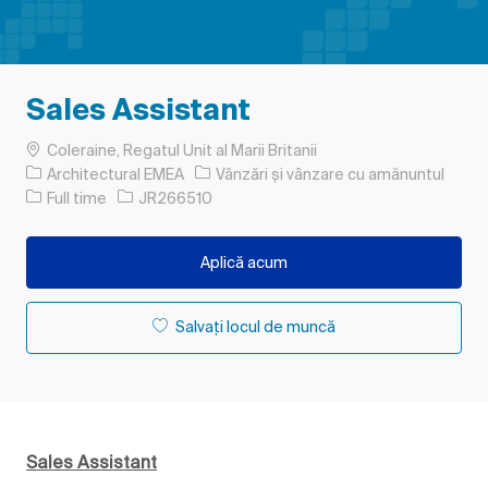
Sales Assistant
Loc
Coleraine, Regatul Unit al Marii Britanii
Categorie
Architectural EMEA
Vânzări și vânzare cu amănuntul
Tipul postului
Job Id
Full time
JR266510
Aplică acum
Salvați locul de muncă
Sales Assistant