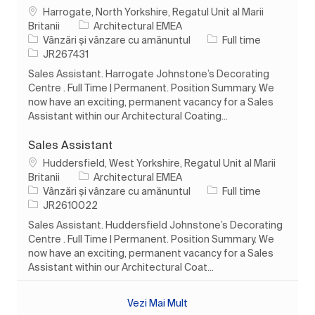
Loc
Harrogate, North Yorkshire, Regatul Unit al Marii
Britanii
Architectural EMEA
Categorie
Tipul postului
Vânzări și vânzare cu amănuntul
Full time
Job Id
JR267431
Sales Assistant. Harrogate Johnstone’s Decorating
Centre . Full Time | Permanent. Position Summary. We
now have an exciting, permanent vacancy for a Sales
Assistant within our Architectural Coating...
Sales Assistant
Loc
Huddersfield, West Yorkshire, Regatul Unit al Marii
Britanii
Architectural EMEA
Categorie
Tipul postului
Vânzări și vânzare cu amănuntul
Full time
Job Id
JR2610022
Sales Assistant. Huddersfield Johnstone’s Decorating
Centre . Full Time | Permanent. Position Summary. We
now have an exciting, permanent vacancy for a Sales
Assistant within our Architectural Coat...
Vezi Mai Mult