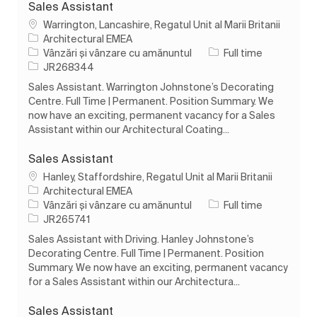
Sales Assistant
Loc
Warrington, Lancashire, Regatul Unit al Marii Britanii
Architectural EMEA
Categorie
Tipul postului
Vânzări și vânzare cu amănuntul
Full time
Job Id
JR268344
Sales Assistant. Warrington Johnstone’s Decorating
Centre. Full Time | Permanent. Position Summary. We
now have an exciting, permanent vacancy for a Sales
Assistant within our Architectural Coating...
Sales Assistant
Loc
Hanley, Staffordshire, Regatul Unit al Marii Britanii
Architectural EMEA
Categorie
Tipul postului
Vânzări și vânzare cu amănuntul
Full time
Job Id
JR265741
Sales Assistant with Driving. Hanley Johnstone’s
Decorating Centre. Full Time | Permanent. Position
Summary. We now have an exciting, permanent vacancy
for a Sales Assistant within our Architectura...
Sales Assistant