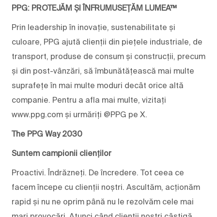
PPG: PROTEJĂM ȘI ÎNFRUMUSEȚĂM LUMEA™
Prin leadership în inovație, sustenabilitate și
culoare, PPG ajută clienții din piețele industriale, de
transport, produse de consum și construcții, precum
și din post-vânzări, să îmbunătățească mai multe
suprafețe în mai multe moduri decât orice altă
companie. Pentru a afla mai multe, vizitați
www.ppg.com și urmăriți @PPG pe X.
The PPG Way 2030
Suntem campionii clienților
Proactivi. Îndrăzneți. De încredere. Tot ceea ce
facem începe cu clienții noștri. Ascultăm, acționăm
rapid și nu ne oprim până nu le rezolvăm cele mai
mari provocări. Atunci când clienții noștri câștigă,