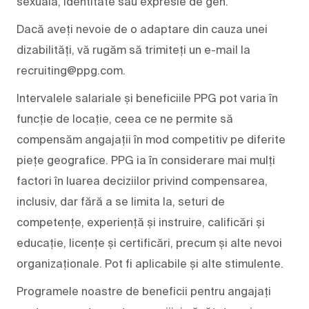
sexuală, identitate sau expresie de gen.
Dacă aveți nevoie de o adaptare din cauza unei
dizabilități, vă rugăm să trimiteți un e-mail la
recruiting@ppg.com.
Intervalele salariale și beneficiile PPG pot varia în
funcție de locație, ceea ce ne permite să
compensăm angajații în mod competitiv pe diferite
piețe geografice. PPG ia în considerare mai mulți
factori în luarea deciziilor privind compensarea,
inclusiv, dar fără a se limita la, seturi de
competențe, experiență și instruire, calificări și
educație, licențe și certificări, precum și alte nevoi
organizaționale. Pot fi aplicabile și alte stimulente.
Programele noastre de beneficii pentru angajați