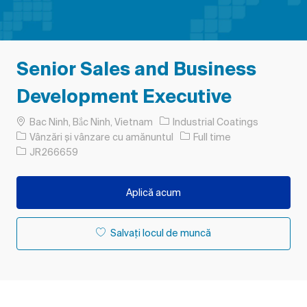
Senior Sales and Business
Development Executive
Loc
Bac Ninh, Bắc Ninh, Vietnam
Industrial Coatings
Categorie
Tipul postului
Vânzări și vânzare cu amănuntul
Full time
Job Id
JR266659
Aplică acum
Salvați locul de muncă