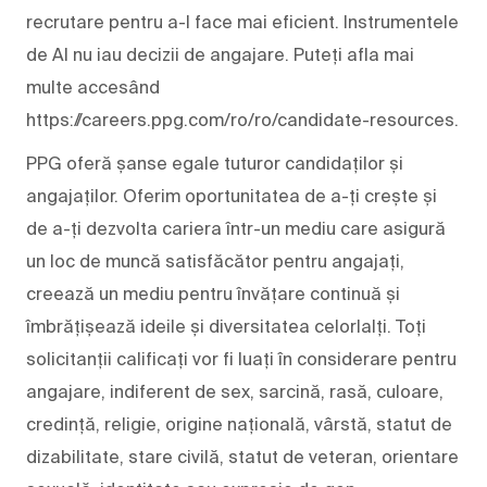
recrutare pentru a-l face mai eficient. Instrumentele
de AI nu iau decizii de angajare. Puteți afla mai
multe accesând
https://careers.ppg.com/ro/ro/candidate-resources.
PPG oferă șanse egale tuturor candidaților și
angajaților. Oferim oportunitatea de a-ți crește și
de a-ți dezvolta cariera într-un mediu care asigură
un loc de muncă satisfăcător pentru angajați,
creează un mediu pentru învățare continuă și
îmbrățișează ideile și diversitatea celorlalți. Toți
solicitanții calificați vor fi luați în considerare pentru
angajare, indiferent de sex, sarcină, rasă, culoare,
credință, religie, origine națională, vârstă, statut de
dizabilitate, stare civilă, statut de veteran, orientare