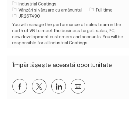
Industrial Coatings
Categorie
Tipul postului
Vânzări și vânzare cu amănuntul
Full time
Job Id
JR267490
You will manage the performance of sales team in the
north of VN to meet the business target: sales, PC,
new development customers and accounts. You will be
responsible for all Industrial Coatings ...
Împărtășește această oportunitate
Distribuiți prin Facebook
Distribuiți prin twitter
Distribuiți prin LinkedIn
Distribuiți prin e-mai