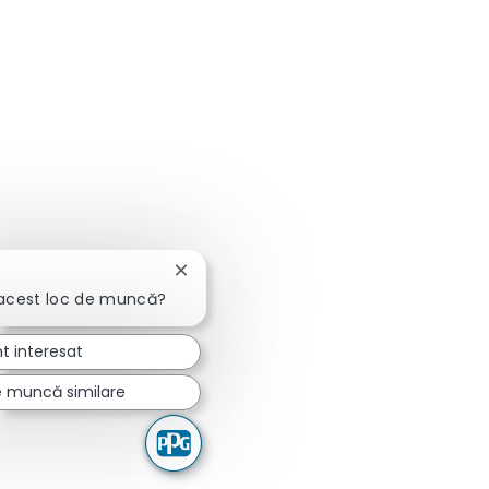
Închideți notificarea chatbot-ului
 acest loc de muncă?
t interesat
e muncă similare