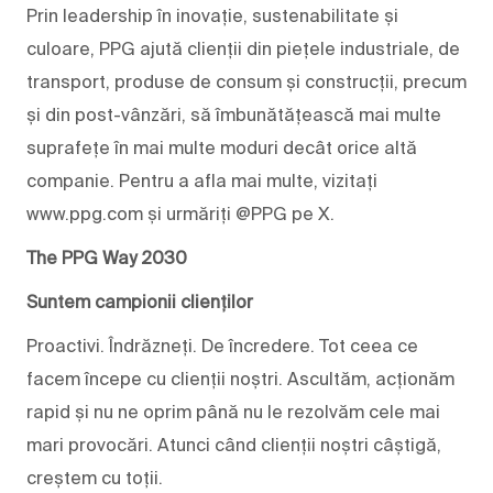
Prin leadership în inovație, sustenabilitate și
culoare, PPG ajută clienții din piețele industriale, de
transport, produse de consum și construcții, precum
și din post-vânzări, să îmbunătățească mai multe
suprafețe în mai multe moduri decât orice altă
companie. Pentru a afla mai multe, vizitați
www.ppg.com și urmăriți @PPG pe X.
The PPG Way 2030
Suntem campionii clienților
Proactivi. Îndrăzneți. De încredere. Tot ceea ce
facem începe cu clienții noștri. Ascultăm, acționăm
rapid și nu ne oprim până nu le rezolvăm cele mai
mari provocări. Atunci când clienții noștri câștigă,
creștem cu toții.