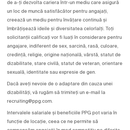
de a-ți dezvolta cariera într-un mediu care asigură
un loc de muncă satisfăcător pentru angajați,
creează un mediu pentru învățare continuă și
îmbrățișează ideile și diversitatea celorlalți. Toți
solicitanții calificați vor fi luați în considerare pentru
angajare, indiferent de sex, sarcină, rasă, culoare,
credință, religie, origine națională, vârstă, statut de
dizabilitate, stare civilă, statut de veteran, orientare
sexuală, identitate sau expresie de gen.
Dacă aveți nevoie de o adaptare din cauza unei
dizabilități, vă rugăm să trimiteți un e-mail la
recruiting@ppg.com.
Intervalele salariale și beneficiile PPG pot varia în
funcție de locație, ceea ce ne permite să
compensăm angajații în mod competitiv pe diferite