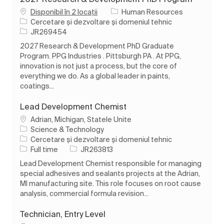
Disponibil în 2 locații
Human Resources
Categorie
Cercetare și dezvoltare și domeniul tehnic
Job Id
JR269454
2027 Research & Development PhD Graduate
Program. PPG Industries . Pittsburgh PA . At PPG,
innovation is not just a process, but the core of
everything we do. As a global leader in paints,
coatings...
Lead Development Chemist
Loc
Adrian, Michigan, Statele Unite
Science & Technology
Categorie
Cercetare și dezvoltare și domeniul tehnic
Tipul postului
Job Id
Full time
JR263813
Lead Development Chemist responsible for managing
special adhesives and sealants projects at the Adrian,
MI manufacturing site. This role focuses on root cause
analysis, commercial formula revision...
Technician, Entry Level