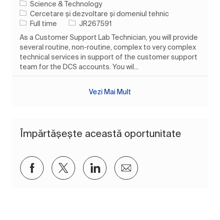
Science & Technology
Categorie
Cercetare și dezvoltare și domeniul tehnic
Tipul postului
Job Id
Full time
JR267591
As a Customer Support Lab Technician, you will provide
several routine, non-routine, complex to very complex
technical services in support of the customer support
team for the DCS accounts. You wil...
Vezi Mai Mult
Împărtășește această oportunitate
Distribuiți prin Facebook
Distribuiți prin twitter
Distribuiți prin LinkedIn
Distribuiți prin e-mai