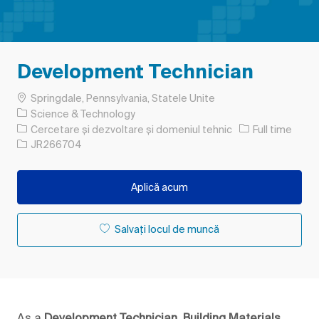
Development Technician
Loc
Springdale, Pennsylvania, Statele Unite
Science & Technology
Categorie
Tipul postului
Cercetare și dezvoltare și domeniul tehnic
Full time
Job Id
JR266704
Aplică acum
Salvați locul de muncă
As a
Development Technician, Building Materials
,