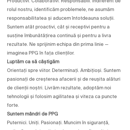
Productivi. Colaborativi. Responsabili. Indiferent de
rolul nostru, identificăm problemele, ne asumăm
responsabilitatea și aducem întotdeauna soluții.
Suntem atât proactivi, cât și receptivi pentru a
susține îmbunătățirea continuă și pentru a livra
rezultate. Ne sprijinim echipa din prima linie —
imaginea PPG în fața clienților.
Luptăm ca să câștigăm
Orientați spre viitor. Determinați. Ambițioși. Suntem
pasionați de creșterea afacerii și de reușita alături
de clienții noștri. Livrăm rezultate, adoptăm noi
tehnologii și folosim agilitatea și viteza ca puncte
forte.
Suntem mândri de PPG
Puternici. Uniți. Pasionați. Muncim în siguranță,