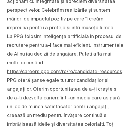
acționăm cu integritate și apreciem diversitatea
perspectivelor. Celebrăm realizările și suntem
mândri de impactul pozitiv pe care îl creăm
împreună pentru a proteja și înfrumuseța lumea.
La PPG folosim inteligența artificială în procesul de
recrutare pentru a-l face mai eficient. Instrumentele
de AI nu iau decizii de angajare. Puteți afla mai
multe accesând
https://careers.ppg.com/ro/ro/candidate-resources
.
PPG oferă șanse egale tuturor candidaților și
angajaților. Oferim oportunitatea de a-ți crește și
de a-ți dezvolta cariera într-un mediu care asigură
un loc de muncă satisfăcător pentru angajați,
creează un mediu pentru învățare continuă și
îmbrățișează ideile și diversitatea celorlalți. Toți