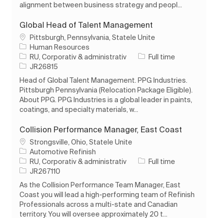
alignment between business strategy and peopl...
Global Head of Talent Management
Loc
Pittsburgh, Pennsylvania, Statele Unite
Human Resources
Categorie
Tipul postului
RU, Corporativ & administrativ
Full time
Job Id
JR26815
Head of Global Talent Management. PPG Industries.
Pittsburgh Pennsylvania (Relocation Package Eligible).
About PPG. PPG Industries is a global leader in paints,
coatings, and specialty materials, w...
Collision Performance Manager, East Coast
Loc
Strongsville, Ohio, Statele Unite
Automotive Refinish
Categorie
Tipul postului
RU, Corporativ & administrativ
Full time
Job Id
JR267110
As the Collision Performance Team Manager, East
Coast you will lead a high-performing team of Refinish
Professionals across a multi-state and Canadian
territory. You will oversee approximately 20 t...