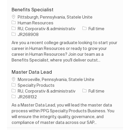
Benefits Specialist
Loc
Pittsburgh, Pennsylvania, Statele Unite
Human Resources
Categorie
Tipul postului
RU, Corporativ & administrativ
Full time
Job Id
JR268908
Are you a recent college graduate looking to start your
career in Human Resources or ready to grow your
career in Human Resources? Join our team as a
Benefits Specialist, where you'll deliver outst...
Master Data Lead
Loc
Monroeville, Pennsylvania, Statele Unite
Specialty Products
Categorie
Tipul postului
RU, Corporativ & administrativ
Full time
Job Id
JR268132
As a Master Data Lead, you will lead the master data
process within PPG Specialty Products Business. You
will ensure the integrity, quality, governance, and
compliance of master data across our SAP...