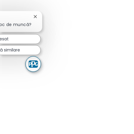
Închideți notificarea chatbot-ului
 loc de muncă?
resat
ă similare