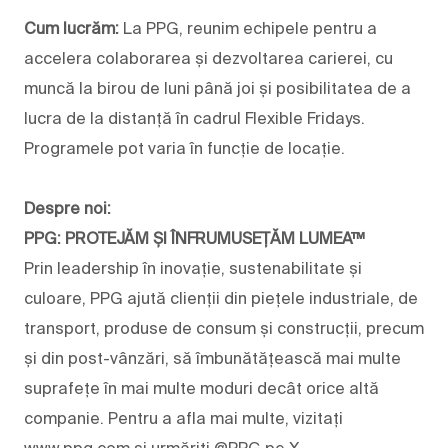
Cum lucrăm:
La PPG, reunim echipele pentru a
accelera colaborarea și dezvoltarea carierei, cu
muncă la birou de luni până joi și posibilitatea de a
lucra de la distanță în cadrul Flexible Fridays.
Programele pot varia în funcție de locație.
Despre noi:
PPG: PROTEJĂM ȘI ÎNFRUMUSEȚĂM LUMEA™
Prin leadership în inovație, sustenabilitate și
culoare, PPG ajută clienții din piețele industriale, de
transport, produse de consum și construcții, precum
și din post-vânzări, să îmbunătățească mai multe
suprafețe în mai multe moduri decât orice altă
companie. Pentru a afla mai multe, vizitați
www.ppg.com și urmăriți @PPG pe X.