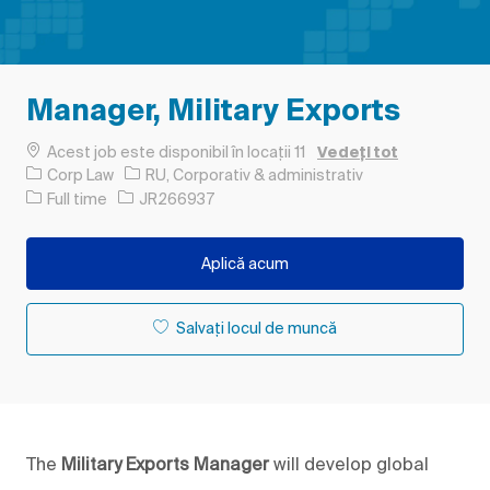
Manager, Military Exports
Acest job este disponibil în locații 11
Vedeți tot
Categorie
Corp Law
RU, Corporativ & administrativ
Tipul postului
Job Id
Full time
JR266937
Aplică acum
Salvați locul de muncă
The
Military Exports Manager
will develop global