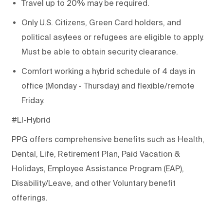
Travel up to 20% may be required.
Only U.S. Citizens, Green Card holders, and
political asylees or refugees are eligible to apply.
Must be able to
obtain security clearance.
Comfort working a hybrid schedule of 4 days in
office (Monday - Thursday) and flexible/remote
Friday.
#LI-Hybrid
PPG offers comprehensive benefits such as Health,
Dental, Life,
Retirement Plan
,
Paid Vacation
&
Holidays,
Employee Assistance Program (EAP)
,
Disability/Leave, and other Voluntary benefit
offerings.