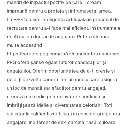
mândri de impactul pozitiv pe care îl creăm
împreună pentru a proteja și înfrumuseța lumea.
La PPG folosim inteligența artificială în procesul de
recrutare pentru a-l face mai eficient. Instrumentele
de AI nu iau decizii de angajare. Puteți afla mai
multe accesând
https://careers.ppg.com/ro/ro/candidate-resources
.
PPG oferă șanse egale tuturor candidaților și
angajaților. Oferim oportunitatea de a-ți crește și
de a-ți dezvolta cariera într-un mediu care asigură
un loc de muncă satisfăcător pentru angajați,
creează un mediu pentru învățare continuă și
îmbrățișează ideile și diversitatea celorlalți. Toți
solicitanții calificați vor fi luați în considerare pentru
angajare, indiferent de sex, sarcină, rasă, culoare,