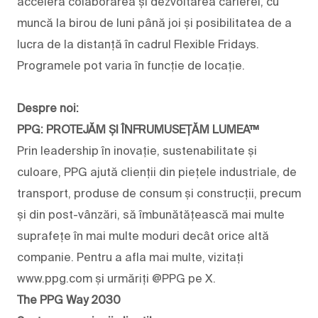
accelera colaborarea și dezvoltarea carierei, cu
muncă la birou de luni până joi și posibilitatea de a
lucra de la distanță în cadrul Flexible Fridays.
Programele pot varia în funcție de locație.
Despre noi:
PPG: PROTEJĂM ȘI ÎNFRUMUSEȚĂM LUMEA™
Prin leadership în inovație, sustenabilitate și
culoare, PPG ajută clienții din piețele industriale, de
transport, produse de consum și construcții, precum
și din post-vânzări, să îmbunătățească mai multe
suprafețe în mai multe moduri decât orice altă
companie. Pentru a afla mai multe, vizitați
www.ppg.com și urmăriți @PPG pe X.
The PPG Way 2030