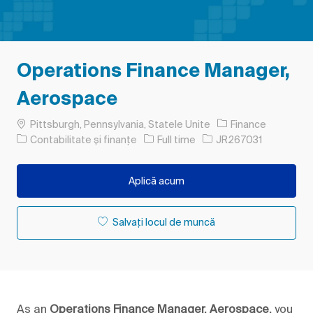
Operations Finance Manager,
Aerospace
Loc
Pittsburgh, Pennsylvania, Statele Unite
Finance
Categorie
Tipul postului
Job Id
Contabilitate și finanțe
Full time
JR267031
Aplică acum
Salvați locul de muncă
As an
Operations Finance Manager, Aerospace,
you