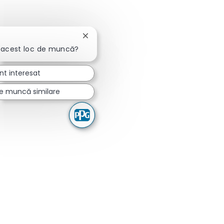
Închideți notificarea chatbot-ului
 acest loc de muncă?
nt interesat
de muncă similare