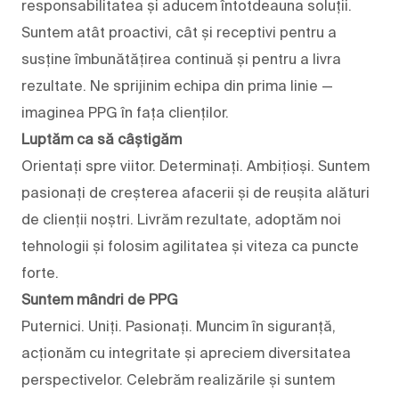
responsabilitatea și aducem întotdeauna soluții.
Suntem atât proactivi, cât și receptivi pentru a
susține îmbunătățirea continuă și pentru a livra
rezultate. Ne sprijinim echipa din prima linie —
imaginea PPG în fața clienților.
Luptăm ca să câștigăm
Orientați spre viitor. Determinați. Ambițioși. Suntem
pasionați de creșterea afacerii și de reușita alături
de clienții noștri. Livrăm rezultate, adoptăm noi
tehnologii și folosim agilitatea și viteza ca puncte
forte.
Suntem mândri de PPG
Puternici. Uniți. Pasionați. Muncim în siguranță,
acționăm cu integritate și apreciem diversitatea
perspectivelor. Celebrăm realizările și suntem