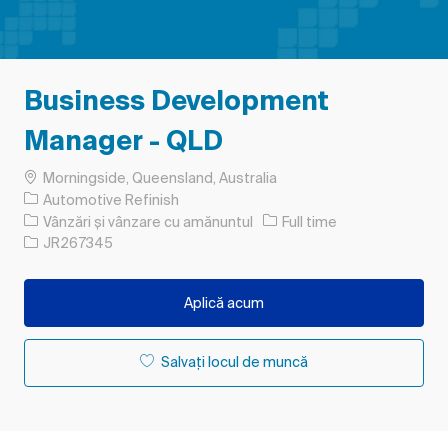
Business Development
Manager - QLD
Loc
Morningside, Queensland, Australia
Automotive Refinish
Categorie
Tipul postului
Vânzări și vânzare cu amănuntul
Full time
Job Id
JR267345
Aplică acum
Salvați locul de muncă