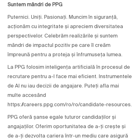
Suntem mândri de PPG
Puternici. Uniți. Pasionați. Muncim în siguranță,
acționăm cu integritate și apreciem diversitatea
perspectivelor. Celebrăm realizările și suntem
mândri de impactul pozitiv pe care îl creăm
împreună pentru a proteja și înfrumuseța lumea.
La PPG folosim inteligența artificială în procesul de
recrutare pentru a-l face mai eficient. Instrumentele
de AI nu iau decizii de angajare. Puteți afla mai
multe accesând
https://careers.ppg.com/ro/ro/candidate-resources.
PPG oferă șanse egale tuturor candidaților și
angajaților. Oferim oportunitatea de a-ți crește și
de a-ți dezvolta cariera într-un mediu care asigură