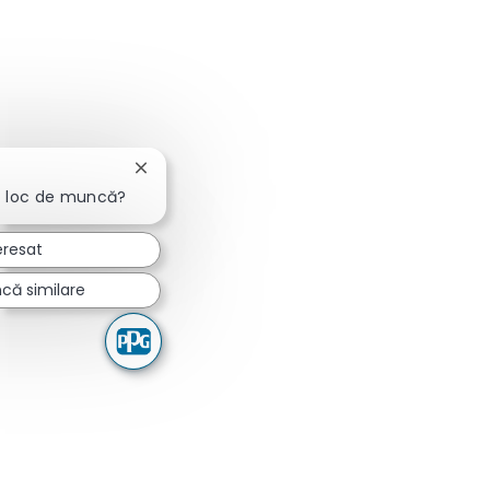
Închideți notificarea chatbot-ului
t loc de muncă?
eresat
că similare