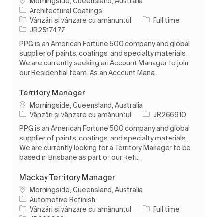
Loc
Morningside, Queensland, Australia
Architectural Coatings
Categorie
Tipul postului
Vânzări și vânzare cu amănuntul
Full time
Job Id
JR2517477
PPG is an American Fortune 500 company and global
supplier of paints, coatings, and specialty materials.
We are currently seeking an Account Manager to join
our Residential team. As an Account Mana...
Territory Manager
Loc
Morningside, Queensland, Australia
Categorie
Job Id
Vânzări și vânzare cu amănuntul
JR266910
PPG is an American Fortune 500 company and global
supplier of paints, coatings, and specialty materials.
We are currently looking for a Territory Manager to be
based in Brisbane as part of our Refi...
Mackay Territory Manager
Loc
Morningside, Queensland, Australia
Automotive Refinish
Categorie
Tipul postului
Vânzări și vânzare cu amănuntul
Full time