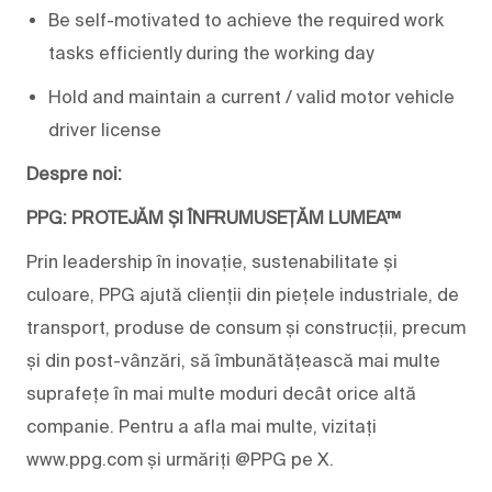
Be self-motivated to achieve the required work
tasks efficiently during the working day
Hold and maintain a current / valid motor vehicle
driver license
Despre noi:
PPG: PROTEJĂM ȘI ÎNFRUMUSEȚĂM LUMEA™
Prin leadership în inovație, sustenabilitate și
culoare, PPG ajută clienții din piețele industriale, de
transport, produse de consum și construcții, precum
și din post-vânzări, să îmbunătățească mai multe
suprafețe în mai multe moduri decât orice altă
companie. Pentru a afla mai multe, vizitați
www.ppg.com și urmăriți @PPG pe X.