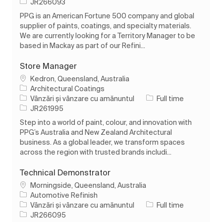
Job Id
JR266093
PPG is an American Fortune 500 company and global
supplier of paints, coatings, and specialty materials.
We are currently looking for a Territory Manager to be
based in Mackay as part of our Refini...
Store Manager
Loc
Kedron, Queensland, Australia
Architectural Coatings
Categorie
Tipul postului
Vânzări și vânzare cu amănuntul
Full time
Job Id
JR261995
Step into a world of paint, colour, and innovation with
PPG’s Australia and New Zealand Architectural
business. As a global leader, we transform spaces
across the region with trusted brands includi...
Technical Demonstrator
Loc
Morningside, Queensland, Australia
Automotive Refinish
Categorie
Tipul postului
Vânzări și vânzare cu amănuntul
Full time
Job Id
JR266095