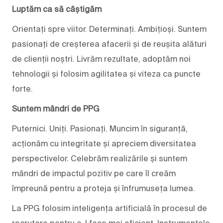
Luptăm ca să câștigăm
Orientați spre viitor. Determinați. Ambițioși. Suntem
pasionați de creșterea afacerii și de reușita alături
de clienții noștri. Livrăm rezultate, adoptăm noi
tehnologii și folosim agilitatea și viteza ca puncte
forte.
Suntem mândri de PPG
Puternici. Uniți. Pasionați. Muncim în siguranță,
acționăm cu integritate și apreciem diversitatea
perspectivelor. Celebrăm realizările și suntem
mândri de impactul pozitiv pe care îl creăm
împreună pentru a proteja și înfrumuseța lumea.
La PPG folosim inteligența artificială în procesul de
recrutare pentru a-l face mai eficient. Instrumentele