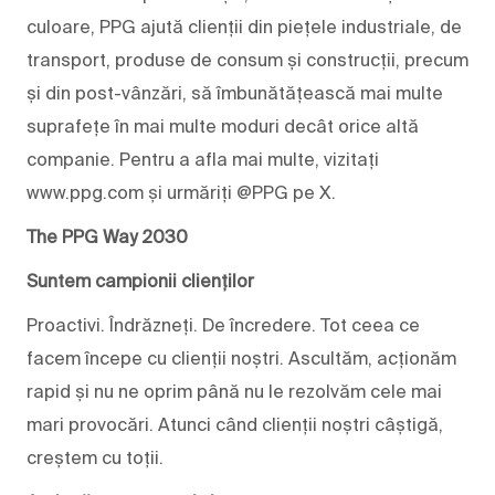
culoare, PPG ajută clienții din piețele industriale, de
transport, produse de consum și construcții, precum
și din post-vânzări, să îmbunătățească mai multe
suprafețe în mai multe moduri decât orice altă
companie. Pentru a afla mai multe, vizitați
www.ppg.com și urmăriți @PPG pe X.
The PPG Way 2030
Suntem campionii clienților
Proactivi. Îndrăzneți. De încredere. Tot ceea ce
facem începe cu clienții noștri. Ascultăm, acționăm
rapid și nu ne oprim până nu le rezolvăm cele mai
mari provocări. Atunci când clienții noștri câștigă,
creștem cu toții.