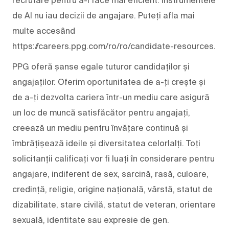
de AI nu iau decizii de angajare. Puteți afla mai
multe accesând
https://careers.ppg.com/ro/ro/candidate-resources.
PPG oferă șanse egale tuturor candidaților și
angajaților. Oferim oportunitatea de a-ți crește și
de a-ți dezvolta cariera într-un mediu care asigură
un loc de muncă satisfăcător pentru angajați,
creează un mediu pentru învățare continuă și
îmbrățișează ideile și diversitatea celorlalți. Toți
solicitanții calificați vor fi luați în considerare pentru
angajare, indiferent de sex, sarcină, rasă, culoare,
credință, religie, origine națională, vârstă, statut de
dizabilitate, stare civilă, statut de veteran, orientare
sexuală, identitate sau expresie de gen.