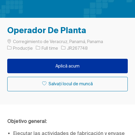
Operador De Planta
Loc
Corregimiento de Veracruz, Panamá, Panama
Categorie
Tipul postului
Job Id
Producție
Full time
JR267748
Aplică acum
Salvați locul de muncă
Objetivo general:
Ejecutar las actividades de fabricación y envase