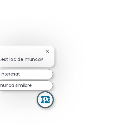
Închideți notificarea chatbot-ului
cest loc de muncă?
 interesat
 muncă similare