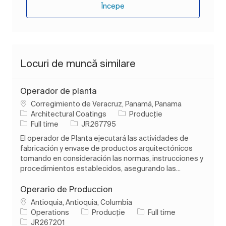
Începe
Locuri de muncă similare
Operador de planta
Loc
Corregimiento de Veracruz, Panamá, Panama
Categorie
Architectural Coatings
Producție
Tipul postului
Job Id
Full time
JR267795
El operador de Planta ejecutará las actividades de
fabricación y envase de productos arquitectónicos
tomando en consideración las normas, instrucciones y
procedimientos establecidos, asegurando las...
Operario de Produccion
Loc
Antioquia, Antioquia, Columbia
Categorie
Tipul postului
Operations
Producție
Full time
Job Id
JR267201