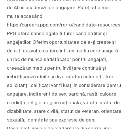
de AI nu iau decizii de angajare. Puteți afla mai
multe accesând
https://careers.ppg.com/ro/ro/candidate-resources
.
PPG oferă șanse egale tuturor candidaților și
angajaților. Oferim oportunitatea de a-ți crește și
de a-ți dezvolta cariera într-un mediu care asigură
un loc de muncă satisfăcător pentru angajați,
creează un mediu pentru învățare continuă și
îmbrățișează ideile și diversitatea celorlalți. Toți
solicitanții calificați vor fi luați în considerare pentru
angajare, indiferent de sex, sarcină, rasă, culoare,
credință, religie, origine națională, vârstă, statut de
dizabilitate, stare civilă, statut de veteran, orientare
sexuală, identitate sau expresie de gen.
Dacă aveți nevoie de o adaptare din cauza unei