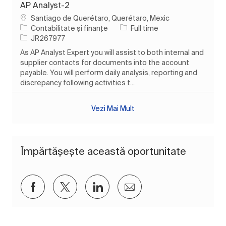
AP Analyst-2
Loc
Santiago de Querétaro, Querétaro, Mexic
Categorie
Tipul postului
Contabilitate și finanțe
Full time
Job Id
JR267977
As AP Analyst Expert you will assist to both internal and
supplier contacts for documents into the account
payable. You will perform daily analysis, reporting and
discrepancy following activities t...
Vezi Mai Mult
Împărtășește această oportunitate
Distribuiți prin Facebook
Distribuiți prin twitter
Distribuiți prin LinkedIn
Distribuiți prin e-mai