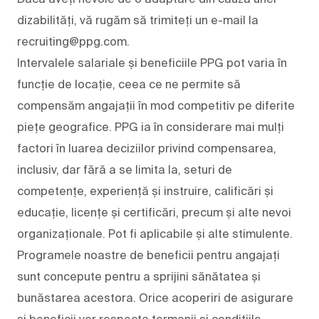
dizabilități, vă rugăm să trimiteți un e-mail la
recruiting@ppg.com.
Intervalele salariale și beneficiile PPG pot varia în
funcție de locație, ceea ce ne permite să
compensăm angajații în mod competitiv pe diferite
piețe geografice. PPG ia în considerare mai mulți
factori în luarea deciziilor privind compensarea,
inclusiv, dar fără a se limita la, seturi de
competențe, experiență și instruire, calificări și
educație, licențe și certificări, precum și alte nevoi
organizaționale. Pot fi aplicabile și alte stimulente.
Programele noastre de beneficii pentru angajați
sunt concepute pentru a sprijini sănătatea și
bunăstarea acestora. Orice acoperiri de asigurare
și beneficii vor respecta termenii și condițiile