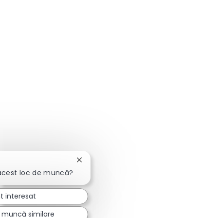
Închideți notificarea chatbot-ului
acest loc de muncă?
t interesat
e muncă similare