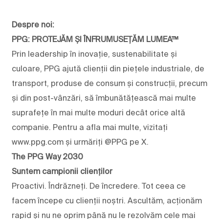
Despre noi:
PPG: PROTEJĂM ȘI ÎNFRUMUSEȚĂM LUMEA™
Prin leadership în inovație, sustenabilitate și
culoare, PPG ajută clienții din piețele industriale, de
transport, produse de consum și construcții, precum
și din post-vânzări, să îmbunătățească mai multe
suprafețe în mai multe moduri decât orice altă
companie. Pentru a afla mai multe, vizitați
www.ppg.com și urmăriți @PPG pe X.
The PPG Way 2030
Suntem campionii clienților
Proactivi. Îndrăzneți. De încredere. Tot ceea ce
facem începe cu clienții noștri. Ascultăm, acționăm
rapid și nu ne oprim până nu le rezolvăm cele mai