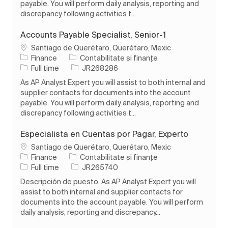
payable. You will perform daily analysis, reporting and
discrepancy following activities t...
Accounts Payable Specialist, Senior-1
Loc
Santiago de Querétaro, Querétaro, Mexic
Categorie
Finance
Contabilitate și finanțe
Tipul postului
Job Id
Full time
JR268286
As AP Analyst Expert you will assist to both internal and
supplier contacts for documents into the account
payable. You will perform daily analysis, reporting and
discrepancy following activities t...
Especialista en Cuentas por Pagar, Experto
Loc
Santiago de Querétaro, Querétaro, Mexic
Categorie
Finance
Contabilitate și finanțe
Tipul postului
Job Id
Full time
JR265740
Descripción de puesto. As AP Analyst Expert you will
assist to both internal and supplier contacts for
documents into the account payable. You will perform
daily analysis, reporting and discrepancy...