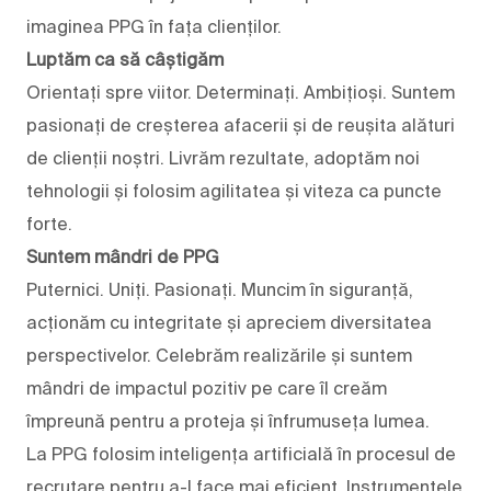
imaginea PPG în fața clienților.
Luptăm ca să câștigăm
Orientați spre viitor. Determinați. Ambițioși. Suntem
pasionați de creșterea afacerii și de reușita alături
de clienții noștri. Livrăm rezultate, adoptăm noi
tehnologii și folosim agilitatea și viteza ca puncte
forte.
Suntem mândri de PPG
Puternici. Uniți. Pasionați. Muncim în siguranță,
acționăm cu integritate și apreciem diversitatea
perspectivelor. Celebrăm realizările și suntem
mândri de impactul pozitiv pe care îl creăm
împreună pentru a proteja și înfrumuseța lumea.
La PPG folosim inteligența artificială în procesul de
recrutare pentru a-l face mai eficient. Instrumentele