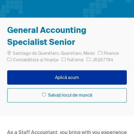
General Accounting
Specialist Senior
Loc
Santiago de Querétaro, Querétaro, Mexic
Finance
Categorie
Tipul postului
Job Id
Contabilitate și finanțe
Full time
JR267784
Aplică acum
Salvați locul de muncă
As a Staff Accountant, you bring with you experience