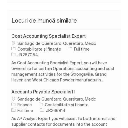
Locuri de muncă similare
Cost Accounting Specialist Expert
Loc
Santiago de Querétaro, Querétaro, Mexic
Categorie
Tipul postului
Contabilitate și finanțe
Full time
Job Id
JR267054
As Cost Accounting Specialist Expert, you will have
ownership for certain Operations accounting and cost
management activities for the Strongsville, Grand
Haven and West Chicago Powder manufacturin...
Accounts Payable Specialist I
Loc
Santiago de Querétaro, Querétaro, Mexic
Categorie
Finance
Contabilitate și finanțe
Tipul postului
Job Id
Full time
JR266814
As AP Analyst Expert you will assist to both internal and
supplier contacts for documents into the account