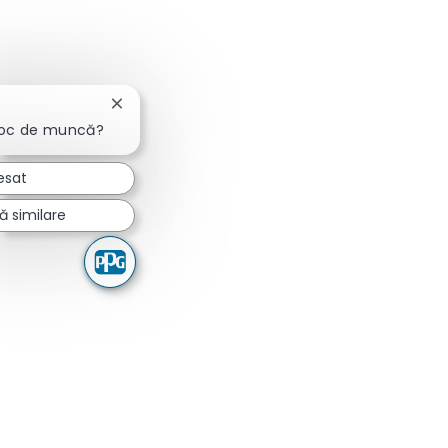
Închideți notificarea chatbot-ului
 loc de muncă?
esat
 similare