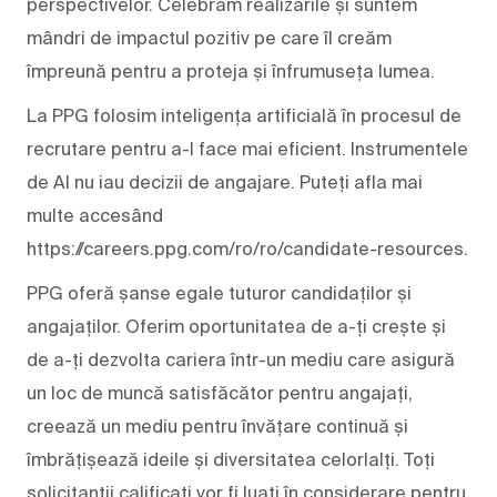
perspectivelor. Celebrăm realizările și suntem
mândri de impactul pozitiv pe care îl creăm
împreună pentru a proteja și înfrumuseța lumea.
La PPG folosim inteligența artificială în procesul de
recrutare pentru a-l face mai eficient. Instrumentele
de AI nu iau decizii de angajare. Puteți afla mai
multe accesând
https://careers.ppg.com/ro/ro/candidate-resources.
PPG oferă șanse egale tuturor candidaților și
angajaților. Oferim oportunitatea de a-ți crește și
de a-ți dezvolta cariera într-un mediu care asigură
un loc de muncă satisfăcător pentru angajați,
creează un mediu pentru învățare continuă și
îmbrățișează ideile și diversitatea celorlalți. Toți
solicitanții calificați vor fi luați în considerare pentru