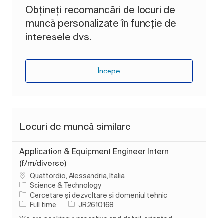
Obțineți recomandări de locuri de
muncă personalizate în funcție de
interesele dvs.
Începe
Locuri de muncă similare
Application & Equipment Engineer Intern
(f/m/diverse)
Loc
Quattordio, Alessandria, Italia
Science & Technology
Categorie
Cercetare și dezvoltare și domeniul tehnic
Tipul postului
Job Id
Full time
JR2610168