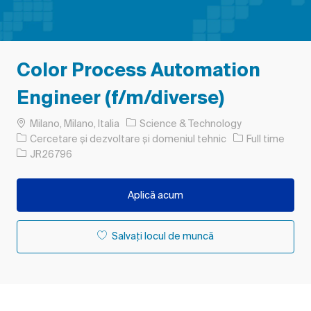
Color Process Automation
Engineer (f/m/diverse)
Loc
Milano, Milano, Italia
Science & Technology
Categorie
Tipul postului
Cercetare și dezvoltare și domeniul tehnic
Full time
Job Id
JR26796
Aplică acum
Salvați locul de muncă