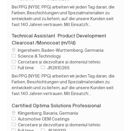
Bei PPG (NYSE: PPG) arbeiten wir jeden Tag daran, die
Farben, Beschichtungen und Spezialmaterialien zu
entwickeln und zu liefern, auf die unsere Kunden seit
fast 140 Jahren vertrauen. Mit Einsatzfr...
Technical Assistant Product Development
Clearcoat /Monocoat (m/f/d)
Loc
Ingersheim, Baden-Wurttemberg, Germania
Science & Technology
Categorie
Cercetare și dezvoltare și domeniul tehnic
Tipul postului
Job Id
Full time
JR2610265
Bei PPG (NYSE: PPG) arbeiten wir jeden Tag daran, die
Farben, Beschichtungen und Spezialmaterialien zu
entwickeln und zu liefern, auf die unsere Kunden seit
fast 140 Jahren vertrauen. Mit Einsatzfr...
Certified Optima Solutions Professional
Loc
Klingenberg, Bavaria, Germania
Automotive OEM Coatings
Categorie
Cercetare și dezvoltare și domeniul tehnic
Tipul postului
Job Id
Full time
JR269313