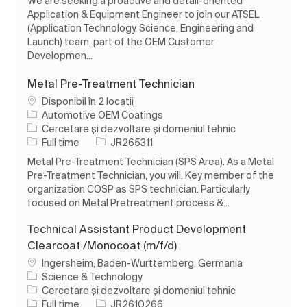
We are seeking a proactive and detail-oriented
Application & Equipment Engineer to join our ATSEL
(Application Technology, Science, Engineering and
Launch) team, part of the OEM Customer
Developmen...
Metal Pre-Treatment Technician
Disponibil în 2 locații
Automotive OEM Coatings
Categorie
Cercetare și dezvoltare și domeniul tehnic
Tipul postului
Job Id
Full time
JR265311
Metal Pre-Treatment Technician (SPS Area). As a Metal
Pre-Treatment Technician, you will. Key member of the
organization COSP as SPS technician. Particularly
focused on Metal Pretreatment process &...
Technical Assistant Product Development
Clearcoat /Monocoat (m/f/d)
Loc
Ingersheim, Baden-Wurttemberg, Germania
Science & Technology
Categorie
Cercetare și dezvoltare și domeniul tehnic
Tipul postului
Job Id
Full time
JR2610266