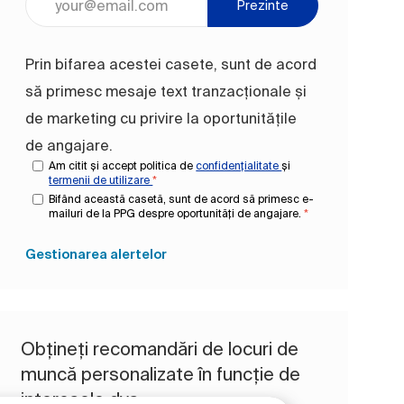
Prezinte
Prin bifarea acestei casete, sunt de acord
să primesc mesaje text tranzacționale și
de marketing cu privire la oportunitățile
de angajare.
Am citit și accept politica de
confidențialitate
și
termenii de utilizare
*
Bifând această casetă, sunt de acord să primesc e-
mailuri de la PPG despre oportunități de angajare.
*
Gestionarea alertelor
Obțineți recomandări de locuri de
muncă personalizate în funcție de
interesele dvs.