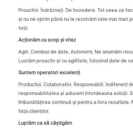
Proactivi. Îndrăzneți. De încredere. Tot ceea ce fa
și nu ne oprim până nu le rezolvăm cele mai mari pr
toții.
Acționăm cu scop și vitez
Agili. Conduși de date. Autonomi. Ne asumăm riscu
Lucrăm proactiv și cu agilitate, folosind date de c
Suntem operatori excelenți
Productivi. Colaborativi. Responsabili. Indiferent
responsabilitatea și aducem întotdeauna soluții. Su
îmbunătățirea continuă și pentru a livra rezultate.
fața clienților.
Luptăm ca să câștigăm