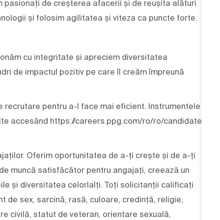
m pasionați de creșterea afacerii și de reușita alături
nologii și folosim agilitatea și viteza ca puncte forte.
ționăm cu integritate și apreciem diversitatea
dri de impactul pozitiv pe care îl creăm împreună
e recrutare pentru a-l face mai eficient. Instrumentele
multe accesând https://careers.ppg.com/ro/ro/candidate-
aților. Oferim oportunitatea de a-ți crește și de a-ți
 de muncă satisfăcător pentru angajați, creează un
și diversitatea celorlalți. Toți solicitanții calificați
nt de sex, sarcină, rasă, culoare, credință, religie,
are civilă, statut de veteran, orientare sexuală,