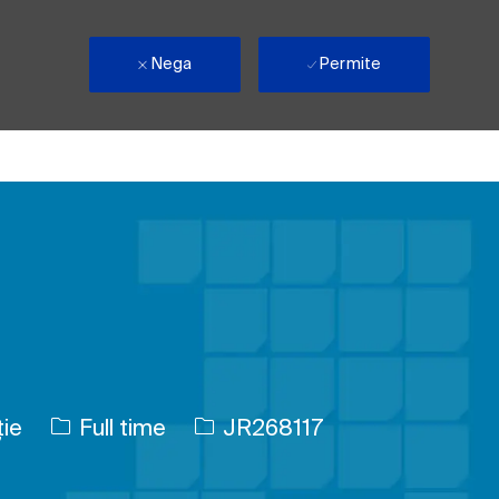
Nega
Permite
Tipul postului
Job Id
ie
Full time
JR268117