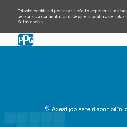
Folosim cookie-uri pentru a vă oferi o experiență mai bună
personaliza conținutul. Citiți despre modul în care folosi
Setări
cookie
.
-
Acest job este disponibil în lo