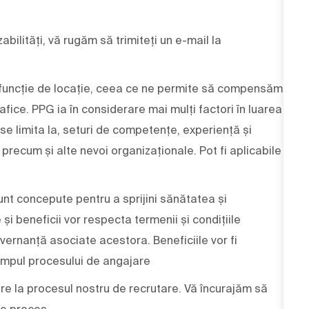
bilități, vă rugăm să trimiteți un e-mail la
 în funcție de locație, ceea ce ne permite să compensăm
afice. PPG ia în considerare mai mulți factori în luarea
 se limita la, seturi de competențe, experiență și
ri, precum și alte nevoi organizaționale. Pot fi aplicabile
nt concepute pentru a sprijini sănătatea și
i beneficii vor respecta termenii și condițiile
vernanță asociate acestora. Beneficiile vor fi
impul procesului de angajare
e la procesul nostru de recrutare. Vă încurajăm să
re proces.