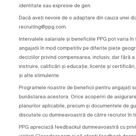
identitate sau expresie de gen.
Dacă aveți nevoie de o adaptare din cauza unei diza
recruiting@ppg.com.
Intervalele salariale și beneficiile PPG pot varia
angajații în mod competitiv pe diferite piețe geogr
deciziilor privind compensarea, inclusiv, dar fără a
instruire, calificări și educație, licențe și certifică
și alte stimulente.
Programele noastre de beneficii pentru angajați su
bunăstarea acestora. Orice acoperiri de asigurare ș
planurilor aplicabile, precum și documentele de gu
discutate cu dumneavoastră de către recrutor în t
PPG apreciază feedbackul dumneavoastră cu privir
vizitați Glassdoor.com și să oferiți feedback desp