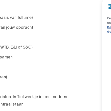
asis van fulltime)
Pe
co
 van jouw opdracht
De
da
 WTB, E&I of S&O)
g samen
sen)
ialen. In Tiel werk je in een moderne
ntraal staan.