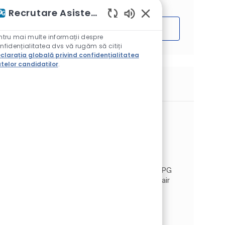
Recrutare Asistent AI
Sunete chatbot activ
Începe
ntru mai multe informații despre
nfidențialitatea dvs vă rugăm să citiți
clarația globală privind confidențialitatea
telor candidaților
.
Locuri de muncă similare
Stage Techniek
Categorie
Disponibil în 2 locații
Producție
Job Id
JR268128
Ben jij een technische student en wil je
praktijkervaring opdoen in een innovatieve
productieomgeving? Dan is deze stage bij PPG
in Tiel iets voor jou! Wat ga je doen? Als stagiair
Monteur onderste...
Stage Logistiek Operator Tiel
Categorie
Disponibil în 2 locații
Producție