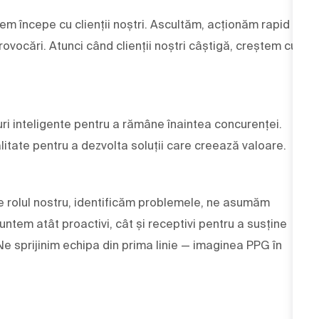
cem începe cu clienții noștri. Ascultăm, acționăm rapid
ovocări. Atunci când clienții noștri câștigă, creștem cu
ri inteligente pentru a rămâne înaintea concurenței.
alitate pentru a dezvolta soluții care creează valoare.
 de rolul nostru, identificăm problemele, ne asumăm
ntem atât proactivi, cât și receptivi pentru a susține
 Ne sprijinim echipa din prima linie — imaginea PPG în