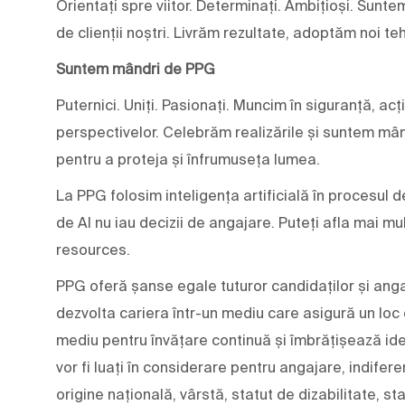
Orientați spre viitor. Determinați. Ambițioși. Sunte
de clienții noștri. Livrăm rezultate, adoptăm noi teh
Suntem mândri de PPG
Puternici. Uniți. Pasionați. Muncim în siguranță, ac
perspectivelor. Celebrăm realizările și suntem mân
pentru a proteja și înfrumuseța lumea.
La PPG folosim inteligența artificială în procesul d
de AI nu iau decizii de angajare. Puteți afla mai 
resources.
PPG oferă șanse egale tuturor candidaților și angaj
dezvolta cariera într-un mediu care asigură un loc
mediu pentru învățare continuă și îmbrățișează ideile 
vor fi luați în considerare pentru angajare, indifere
origine națională, vârstă, statut de dizabilitate, st