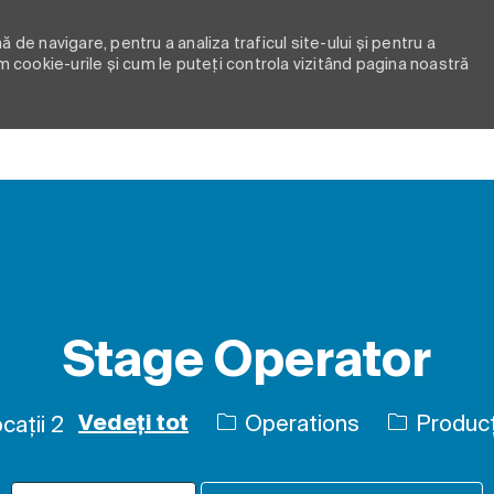
 de navigare, pentru a analiza traficul site-ului și pentru a
m cookie-urile și cum le puteți controla vizitând pagina noastră
Skip to main content
Stage Operator
Categorie
Operations
Producț
cații 2
Vedeți tot