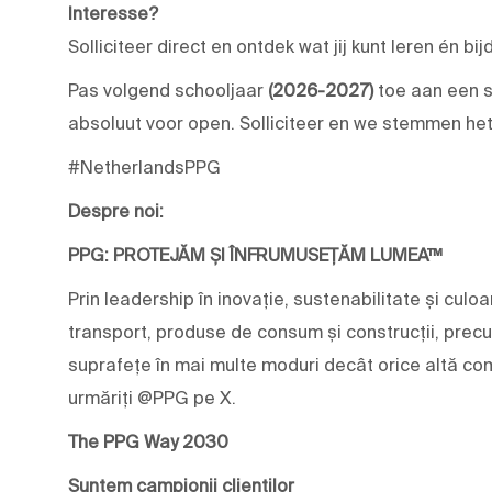
Interesse?
Solliciteer direct en ontdek wat jij kunt leren én bi
Pas volgend schooljaar
(2026-2027)
toe aan een s
absoluut voor open. Solliciteer en we stemmen het
#NetherlandsPPG
Despre noi:
PPG: PROTEJĂM ȘI ÎNFRUMUSEȚĂM LUMEA™
Prin leadership în inovație, sustenabilitate și culoar
transport, produse de consum și construcții, prec
suprafețe în mai multe moduri decât orice altă com
urmăriți @PPG pe X.
The PPG Way 2030
Suntem campionii clienților