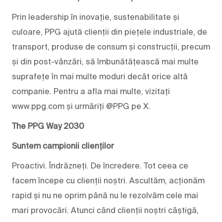
Prin leadership în inovație, sustenabilitate și
culoare, PPG ajută clienții din piețele industriale, de
transport, produse de consum și construcții, precum
și din post-vânzări, să îmbunătățească mai multe
suprafețe în mai multe moduri decât orice altă
companie. Pentru a afla mai multe, vizitați
www.ppg.com și urmăriți @PPG pe X.
The PPG Way 2030
Suntem campionii clienților
Proactivi. Îndrăzneți. De încredere. Tot ceea ce
facem începe cu clienții noștri. Ascultăm, acționăm
rapid și nu ne oprim până nu le rezolvăm cele mai
mari provocări. Atunci când clienții noștri câștigă,