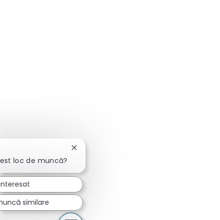
Închideți notificarea chatbot-ului
cest loc de muncă?
interesat
muncă similare