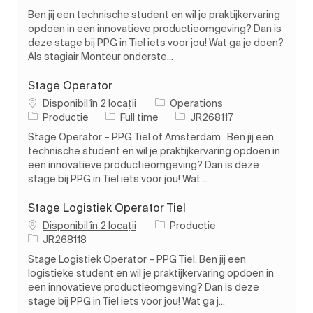
Ben jij een technische student en wil je praktijkervaring
opdoen in een innovatieve productieomgeving? Dan is
deze stage bij PPG in Tiel iets voor jou! Wat ga je doen?
Als stagiair Monteur onderste...
Stage Operator
Disponibil în 2 locații
Operations
Categorie
Tipul postului
Job Id
Producție
Full time
JR268117
Stage Operator – PPG Tiel of Amsterdam . Ben jij een
technische student en wil je praktijkervaring opdoen in
een innovatieve productieomgeving? Dan is deze
stage bij PPG in Tiel iets voor jou! Wat ...
Stage Logistiek Operator Tiel
Categorie
Disponibil în 2 locații
Producție
Job Id
JR268118
Stage Logistiek Operator – PPG Tiel. Ben jij een
logistieke student en wil je praktijkervaring opdoen in
een innovatieve productieomgeving? Dan is deze
stage bij PPG in Tiel iets voor jou! Wat ga j...