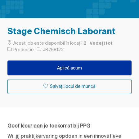
Stage Chemisch Laborant
Acest job este disponibil în locații 2
Vedeți tot
Categorie
Job Id
Producție
JR268122
Aplică acum
Salvați locul de muncă
Geef kleur aan je toekomst bij PPG
Wil jij praktijkervaring opdoen in een innovatieve