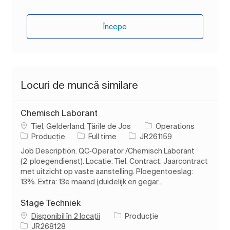
Începe
Locuri de muncă similare
Chemisch Laborant
Loc
Tiel, Gelderland, Țările de Jos
Operations
Categorie
Tipul postului
Job Id
Producție
Full time
JR261159
Job Description. QC‑Operator /Chemisch Laborant
(2‑ploegendienst). Locatie: Tiel. Contract: Jaarcontract
met uitzicht op vaste aanstelling. Ploegentoeslag:
13%. Extra: 13e maand (duidelijk en gegar...
Stage Techniek
Categorie
Disponibil în 2 locații
Producție
Job Id
JR268128