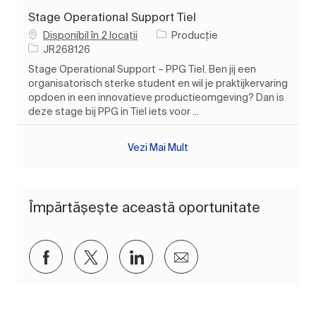
Stage Operational Support Tiel
Categorie
Disponibil în 2 locații
Producție
Job Id
JR268126
Stage Operational Support – PPG Tiel. Ben jij een
organisatorisch sterke student en wil je praktijkervaring
opdoen in een innovatieve productieomgeving? Dan is
deze stage bij PPG in Tiel iets voor ...
Vezi Mai Mult
Împărtășește această oportunitate
Distribuiți prin Facebook
Distribuiți prin twitter
Distribuiți prin LinkedIn
Distribuiți prin e-mai