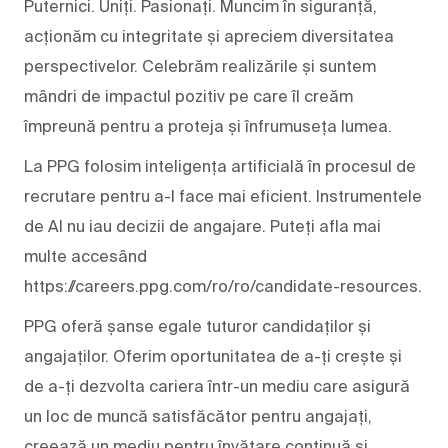
Puternici. Uniți. Pasionați. Muncim în siguranță,
acționăm cu integritate și apreciem diversitatea
perspectivelor. Celebrăm realizările și suntem
mândri de impactul pozitiv pe care îl creăm
împreună pentru a proteja și înfrumuseța lumea.
La PPG folosim inteligența artificială în procesul de
recrutare pentru a-l face mai eficient. Instrumentele
de AI nu iau decizii de angajare. Puteți afla mai
multe accesând
https://careers.ppg.com/ro/ro/candidate-resources.
PPG oferă șanse egale tuturor candidaților și
angajaților. Oferim oportunitatea de a-ți crește și
de a-ți dezvolta cariera într-un mediu care asigură
un loc de muncă satisfăcător pentru angajați,
creează un mediu pentru învățare continuă și