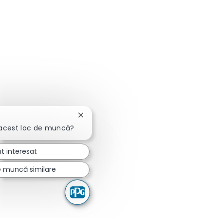
Închideți notificarea chatbot-ului
 acest loc de muncă?
t interesat
e muncă similare