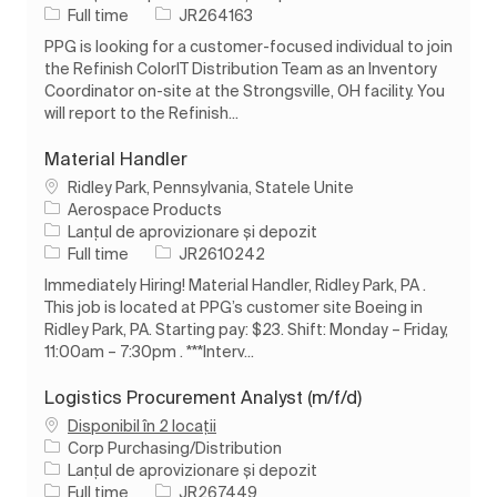
Tipul postului
Job Id
Full time
JR264163
PPG is looking for a customer-focused individual to join
the Refinish ColorIT Distribution Team as an Inventory
Coordinator on-site at the Strongsville, OH facility. You
will report to the Refinish...
Material Handler
Loc
Ridley Park, Pennsylvania, Statele Unite
Aerospace Products
Categorie
Lanțul de aprovizionare și depozit
Tipul postului
Job Id
Full time
JR2610242
Immediately Hiring! Material Handler, Ridley Park, PA .
This job is located at PPG’s customer site Boeing in
Ridley Park, PA. Starting pay: $23. Shift: Monday – Friday,
11:00am – 7:30pm . ***Interv...
Logistics Procurement Analyst (m/f/d)
Disponibil în 2 locații
Corp Purchasing/Distribution
Categorie
Lanțul de aprovizionare și depozit
Tipul postului
Job Id
Full time
JR267449