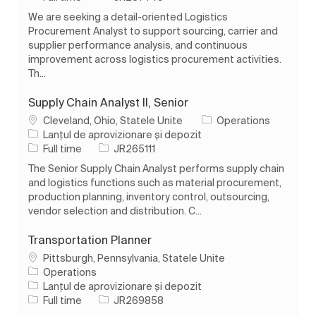
We are seeking a detail-oriented Logistics
Procurement Analyst to support sourcing, carrier and
supplier performance analysis, and continuous
improvement across logistics procurement activities.
Th...
Supply Chain Analyst II, Senior
Loc
Cleveland, Ohio, Statele Unite
Operations
Categorie
Lanțul de aprovizionare și depozit
Tipul postului
Job Id
Full time
JR265111
The Senior Supply Chain Analyst performs supply chain
and logistics functions such as material procurement,
production planning, inventory control, outsourcing,
vendor selection and distribution. C...
Transportation Planner
Loc
Pittsburgh, Pennsylvania, Statele Unite
Operations
Categorie
Lanțul de aprovizionare și depozit
Tipul postului
Job Id
Full time
JR269858