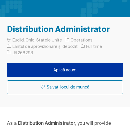
Distribution Administrator
Loc
Euclid, Ohio, Statele Unite
Operations
Categorie
Tipul postului
Lanțul de aprovizionare și depozit
Full time
Job Id
JR268298
Aplică acum
Salvați locul de muncă
As a
Distribution Administrator
, you will provide