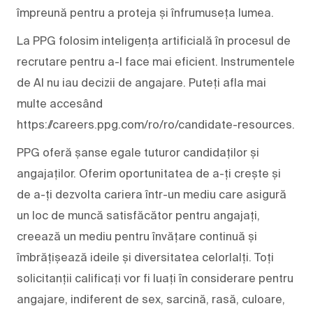
împreună pentru a proteja și înfrumuseța lumea.
La PPG folosim inteligența artificială în procesul de
recrutare pentru a-l face mai eficient. Instrumentele
de AI nu iau decizii de angajare. Puteți afla mai
multe accesând
https://careers.ppg.com/ro/ro/candidate-resources.
PPG oferă șanse egale tuturor candidaților și
angajaților. Oferim oportunitatea de a-ți crește și
de a-ți dezvolta cariera într-un mediu care asigură
un loc de muncă satisfăcător pentru angajați,
creează un mediu pentru învățare continuă și
îmbrățișează ideile și diversitatea celorlalți. Toți
solicitanții calificați vor fi luați în considerare pentru
angajare, indiferent de sex, sarcină, rasă, culoare,