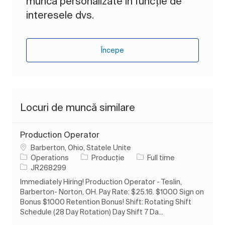
muncă personalizate în funcție de
interesele dvs.
Începe
Locuri de muncă similare
Production Operator
Loc
Barberton, Ohio, Statele Unite
Categorie
Tipul postului
Operations
Producție
Full time
Job Id
JR268299
Immediately Hiring! Production Operator - Teslin,
Barberton- Norton, OH. Pay Rate: $25.16. $1000 Sign on
Bonus $1000 Retention Bonus! Shift: Rotating Shift
Schedule (28 Day Rotation) Day Shift 7 Da...