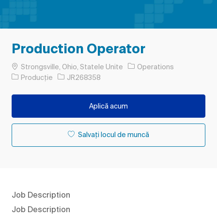
Production Operator
Loc
Strongsville, Ohio, Statele Unite
Operations
Categorie
Job Id
Producție
JR268358
Aplică acum
Salvați locul de muncă
Job Description
Job Description