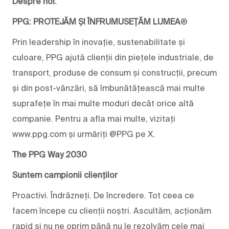
Despre noi:
PPG: PROTEJĂM ȘI ÎNFRUMUSEȚĂM LUMEA
®
Prin leadership în inovație, sustenabilitate și
culoare, PPG ajută clienții din piețele industriale, de
transport, produse de consum și construcții, precum
și din post-vânzări, să îmbunătățească mai multe
suprafețe în mai multe moduri decât orice altă
companie. Pentru a afla mai multe, vizitați
www.ppg.com și urmăriți @PPG pe X.
The PPG Way 2030
Suntem campionii clienților
Proactivi. Îndrăzneți. De încredere. Tot ceea ce
facem începe cu clienții noștri. Ascultăm, acționăm
rapid și nu ne oprim până nu le rezolvăm cele mai