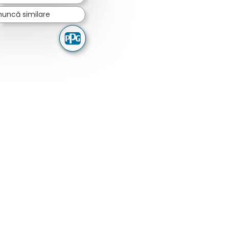
muncă similare