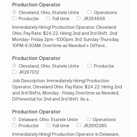
Production Operator
Loc
Cleveland, Ohio, Statele Unite
Operations
Categorie
Tipul postului
Job Id
Producție
Full time
JR264656
Immediately Hiring! Production Operator, Cleveland
Ohio. Pay Rate: $24.22. Hiring 2nd and 3rd Shift. 2nd:
Monday- Friday 2pm -1030pm. 3rd: Sunday-Thursday,
10PM-6:30AM. Overtime as Needed + Differe...
Production Operator
Loc
Categorie
Cleveland, Ohio, Statele Unite
Producție
Job Id
JR267012
Job Description. Immediately Hiring! Production
Operator, Cleveland Ohio. Pay Rate: $24.22. Hiring 2nd
and 3rd Shifts, Monday - Friday, Overtime as Needed,
Differential for 2nd and 3rd Shift. As a ...
Production Operator
Loc
Delaware, Ohio, Statele Unite
Operations
Categorie
Tipul postului
Job Id
Producție
Full time
JR2610285
Immediately Hiring! Production Operator in Delaware,