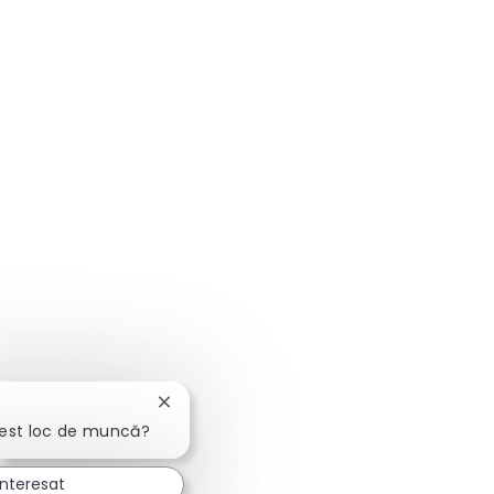
Închideți notificarea chatbot-ului
cest loc de muncă?
interesat