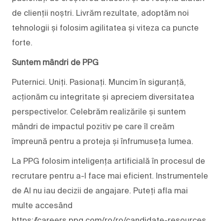
de clienții noștri. Livrăm rezultate, adoptăm noi
tehnologii și folosim agilitatea și viteza ca puncte
forte.
Suntem mândri de PPG
Puternici. Uniți. Pasionați. Muncim în siguranță,
acționăm cu integritate și apreciem diversitatea
perspectivelor. Celebrăm realizările și suntem
mândri de impactul pozitiv pe care îl creăm
împreună pentru a proteja și înfrumuseța lumea.
La PPG folosim inteligența artificială în procesul de
recrutare pentru a-l face mai eficient. Instrumentele
de AI nu iau decizii de angajare. Puteți afla mai
multe accesând
https://careers.ppg.com/ro/ro/candidate-resources.