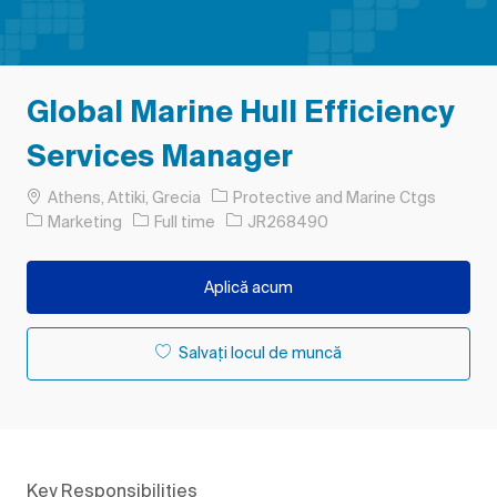
Global Marine Hull Efficiency
Services Manager
Loc
Athens, Attiki, Grecia
Protective and Marine Ctgs
Categorie
Tipul postului
Job Id
Marketing
Full time
JR268490
Aplică acum
Salvați locul de muncă
Key Responsibilities