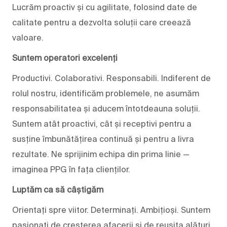
Lucrăm proactiv și cu agilitate, folosind date de
calitate pentru a dezvolta soluții care creează
valoare.
Suntem operatori excelenți
Productivi. Colaborativi. Responsabili. Indiferent de
rolul nostru, identificăm problemele, ne asumăm
responsabilitatea și aducem întotdeauna soluții.
Suntem atât proactivi, cât și receptivi pentru a
susține îmbunătățirea continuă și pentru a livra
rezultate. Ne sprijinim echipa din prima linie —
imaginea PPG în fața clienților.
Luptăm ca să câștigăm
Orientați spre viitor. Determinați. Ambițioși. Suntem
pasionați de creșterea afacerii și de reușita alături