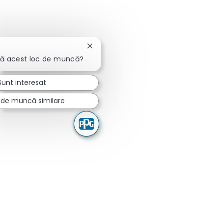
Închideți notificarea chatbot-ului
ză acest loc de muncă?
Sunt interesat
i de muncă similare