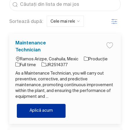
Filtru
Sortează după:
Maintenance
Salva Main
Technician
Loc
Categorie
Ramos Arizpe, Coahuila, Mexic
Producție
Tipul postului
Job Id
Full time
JR2514377
As a Maintenance Technician, you will carry out
preventive, corrective, and predictive
maintenance, promoting continuous improvement
within the plant, and ensuring the performance of
equipment and ...
Maintenance Technician
Aplică acum