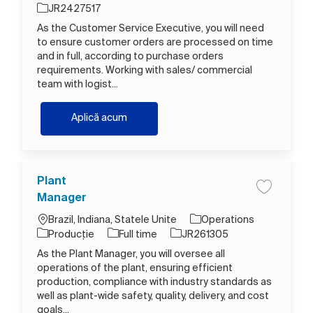
Job Id
JR2427517
As the Customer Service Executive, you will need
to ensure customer orders are processed on time
and in full, according to purchase orders
requirements. Working with sales/ commercial
team with logist...
Customer Service Executive
Aplică acum
Plant
Salva Plan
Manager
Loc
Brazil, Indiana, Statele Unite
Operations
Categorie
Tipul postului
Job Id
Producție
Full time
JR261305
As the Plant Manager, you will oversee all
operations of the plant, ensuring efficient
production, compliance with industry standards as
well as plant-wide safety, quality, delivery, and cost
goals...