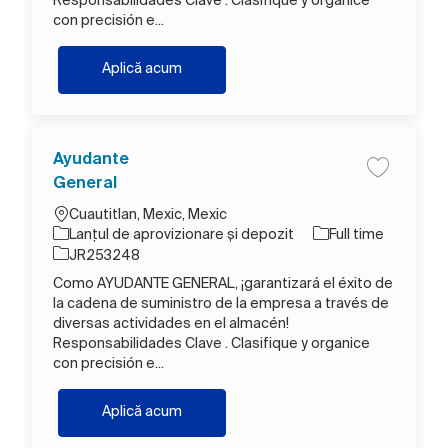
Responsabilidades Clave . Clasifique y organice
con precisión e...
Ayudante General
Aplică acum
Ayudante
Salva Ayud
General
Loc
Cuautitlan, Mexic, Mexic
Categorie
Tipul postului
Lanțul de aprovizionare și depozit
Full time
Job Id
JR253248
Como AYUDANTE GENERAL, ¡garantizará el éxito de
la cadena de suministro de la empresa a través de
diversas actividades en el almacén!
Responsabilidades Clave . Clasifique y organice
con precisión e...
Ayudante General
Aplică acum