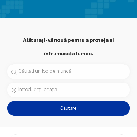
Alăturați-vă nouă pentru a proteja și
înfrumuseța lumea.
Căutați titlul postului
Introduceți locația
Căutare
the results are updated
Căutați din lista de mai jos