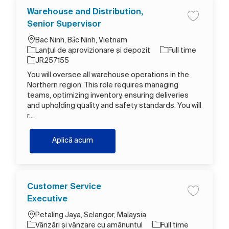
Warehouse and Distribution,
Salva Ware
Senior Supervisor
Loc
Bac Ninh, Bắc Ninh, Vietnam
Categorie
Tipul postului
Lanțul de aprovizionare și depozit
Full time
Job Id
JR257155
You will oversee all warehouse operations in the
Northern region. This role requires managing
teams, optimizing inventory, ensuring deliveries
and upholding quality and safety standards. You will
r...
Warehouse and Distribution, Senior Sup
Aplică acum
Customer Service
Salva Cust
Executive
Loc
Petaling Jaya, Selangor, Malaysia
Categorie
Tipul postului
Vânzări și vânzare cu amănuntul
Full time