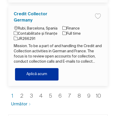
Credit Collector
Salva Cred
Germany
Loc
Rubi, Barcelona, Spania
Finance
Categorie
Tipul postului
Contabilitate și finanțe
Full time
Job Id
JR266291
Mission. To be a part of and handling the Credit and
Collection activities in German and France. The
focus is to review open accounts for collection,
conduct collection calls and E-mails to collect...
Credit Collector Germany
Aplică acum
1
2
3
4
5
6
7
8
9
10
Următor