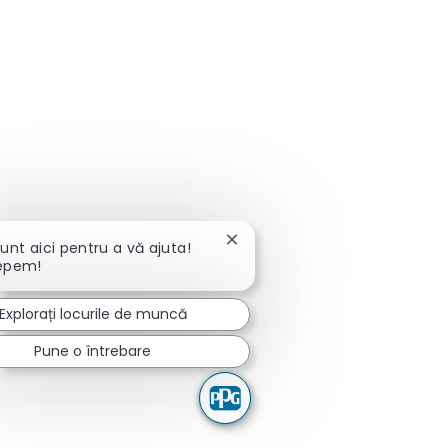
Închideți notificarea chatbot-u
unt aici pentru a vă ajuta!
epem!
Explorați locurile de muncă
Pune o întrebare