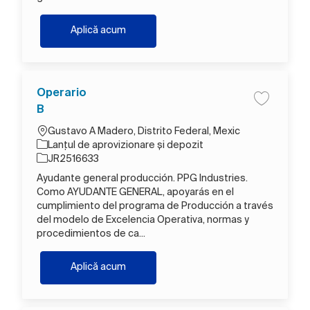
Plant Manager
Aplică acum
Operario
Salva Oper
B
Loc
Gustavo A Madero, Distrito Federal, Mexic
Categorie
Lanțul de aprovizionare și depozit
Job Id
JR2516633
Ayudante general producción. PPG Industries.
Como AYUDANTE GENERAL, apoyarás en el
cumplimiento del programa de Producción a través
del modelo de Excelencia Operativa, normas y
procedimientos de ca...
Operario B
Aplică acum