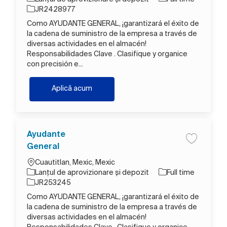
Job Id
JR2428977
Como AYUDANTE GENERAL, ¡garantizará el éxito de
la cadena de suministro de la empresa a través de
diversas actividades en el almacén!
Responsabilidades Clave . Clasifique y organice
con precisión e...
Ayudante general
Aplică acum
Ayudante
Salva Ayud
General
Loc
Cuautitlan, Mexic, Mexic
Categorie
Tipul postului
Lanțul de aprovizionare și depozit
Full time
Job Id
JR253245
Como AYUDANTE GENERAL, ¡garantizará el éxito de
la cadena de suministro de la empresa a través de
diversas actividades en el almacén!