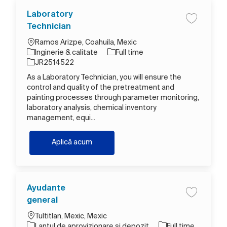
Laboratory
Salva Labo
Technician
Loc
Ramos Arizpe, Coahuila, Mexic
Categorie
Tipul postului
Inginerie & calitate
Full time
Job Id
JR2514522
As a Laboratory Technician, you will ensure the
control and quality of the pretreatment and
painting processes through parameter monitoring,
laboratory analysis, chemical inventory
management, equi...
Laboratory Technician
Aplică acum
Ayudante
Salva Ayud
general
Loc
Tultitlan, Mexic, Mexic
Categorie
Tipul postului
Lanțul de aprovizionare și depozit
Full time