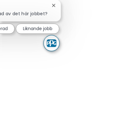
Stäng chattbot-avisering
rad av det här jobbet?
erad
Liknande jobb