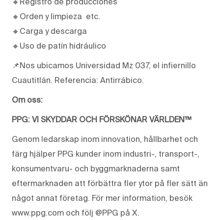
🔸Registro de producciones
🔸Orden y limpieza etc.
🔸Carga y descarga
🔸Uso de patín hidráulico
📌Nos ubicamos Universidad Mz 037, el infiernillo
Cuautitlán. Referencia: Antirrábico.
Om oss:
PPG: VI SKYDDAR OCH FÖRSKÖNAR VÄRLDEN™
Genom ledarskap inom innovation, hållbarhet och
färg hjälper PPG kunder inom industri-, transport-,
konsumentvaru- och byggmarknaderna samt
eftermarknaden att förbättra fler ytor på fler sätt än
något annat företag. För mer information, besök
www.ppg.com och följ @PPG på X.