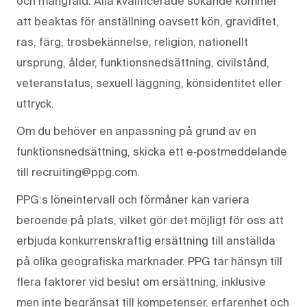
och mångfald. Alla kvalificerade sökande kommer
att beaktas för anställning oavsett kön, graviditet,
ras, färg, trosbekännelse, religion, nationellt
ursprung, ålder, funktionsnedsättning, civilstånd,
veteranstatus, sexuell läggning, könsidentitet eller
uttryck.
Om du behöver en anpassning på grund av en
funktionsnedsättning, skicka ett e‑postmeddelande
till recruiting@ppg.com.
PPG:s löneintervall och förmåner kan variera
beroende på plats, vilket gör det möjligt för oss att
erbjuda konkurrenskraftig ersättning till anställda
på olika geografiska marknader. PPG tar hänsyn till
flera faktorer vid beslut om ersättning, inklusive
men inte begränsat till kompetenser, erfarenhet och