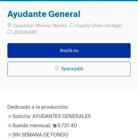
Ayudante General
Plats
Kategori
Cuautitlan, Mexico, Mexiko
Supply Chain och lager
Jobb-ID
JR2516480
Ansök nu
Spara jobb
Dedicado a la producción
🔅Solicita: AYUDANTES GENERALES
🔅Sueldo mensual: 💲9,731.40
🔅SIN SEMANA DE FONDO