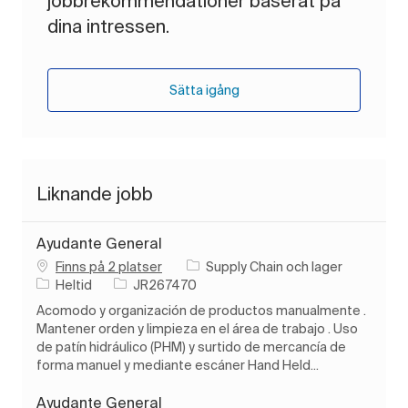
jobbrekommendationer baserat på
dina intressen.
Sätta igång
Liknande jobb
Ayudante General
Kategori
Finns på 2 platser
Supply Chain och lager
Typ av jobb
Jobb-ID
Heltid
JR267470
Acomodo y organización de productos manualmente .
Mantener orden y limpieza en el área de trabajo . Uso
de patín hidráulico (PHM) y surtido de mercancía de
forma manuel y mediante escáner Hand Held...
Ayudante General