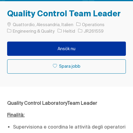
Quality Control Team Leader
Plats
Quattordio, Alessandria, Italien
Operations
Kategori
Typ av jobb
Jobb-ID
Engineering & Quality
Heltid
JR261559
Ansök nu
Spara jobb
Quality Control LaboratoryTeam Leader
Finalità:
Supervisiona e coordina le attività degli operatori