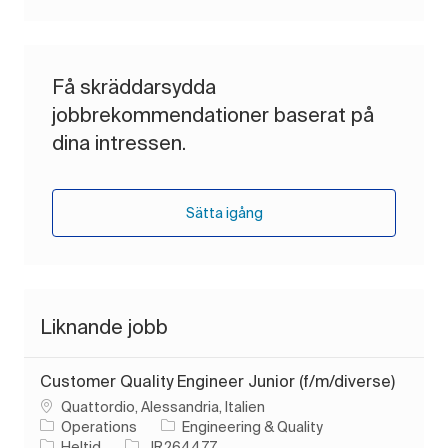
Få skräddarsydda
jobbrekommendationer baserat på
dina intressen.
Sätta igång
Liknande jobb
Customer Quality Engineer Junior (f/m/diverse)
Plats
Quattordio, Alessandria, Italien
Kategori
Operations
Engineering & Quality
Typ av jobb
Jobb-ID
Heltid
JR264477