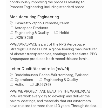
continuously improving the process relating to
Process Engineering, including standard proce...
Manufacturing Engineering
Plats
Casaletto Vaprio, Cremona, Italien
Aerospace Products
Kategori
Typ av jobb
Engineering & Quality
Heltid
Jobb-ID
JR2518256
PPG AMPASPACE is part of the PPG Aerospace
Strategic Business Unit, a global leading manufacturer
of Aircraft transparencies, coatings and sealants. PPG
Ampaspace produces both monolithic and lamin...
Leiter Qualitätskontrolle (m/w/d)
Plats
Bodelshausen, Baden-Württemberg, Tyskland
Kategori
Operations
Engineering & Quality
Typ av jobb
Jobb-ID
Heltid
JR267363
PPG: WE PROTECT AND BEAUTIFY THE WORLD®. At
PPG, we work every day to develop and deliver the
paints, coatings, and materials that our customers
have trusted for more than 140 years. Through dedica...