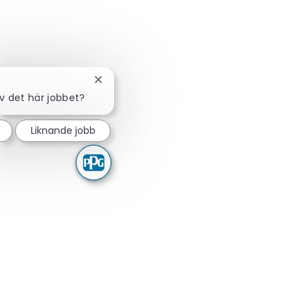
Stäng chattbot-avisering
av det här jobbet?
Liknande jobb