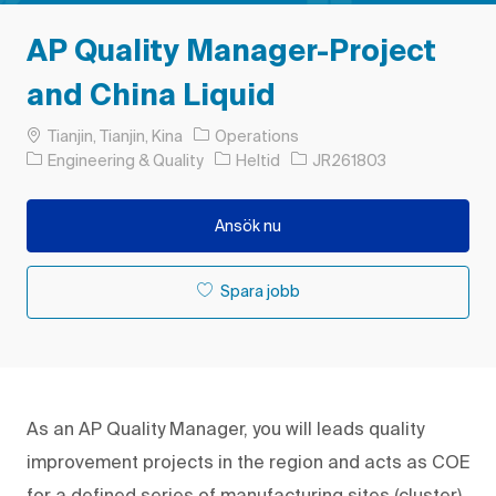
AP Quality Manager-Project
and China Liquid
Plats
Tianjin, Tianjin, Kina
Operations
Kategori
Typ av jobb
Jobb-ID
Engineering & Quality
Heltid
JR261803
Ansök nu
Spara jobb
As an AP Quality Manager, you will leads quality
improvement projects in the region and acts as COE
for a defined series of manufacturing sites (cluster).