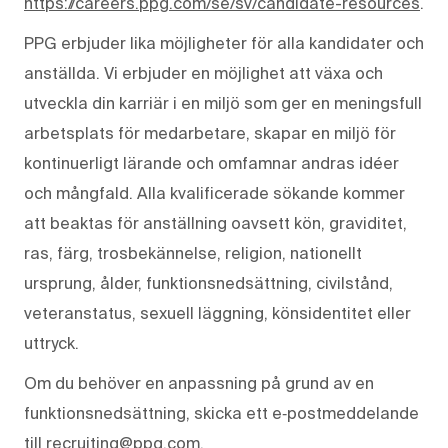
https://careers.ppg.com/se/sv/candidate-resources
.
PPG erbjuder lika möjligheter för alla kandidater och
anställda. Vi erbjuder en möjlighet att växa och
utveckla din karriär i en miljö som ger en meningsfull
arbetsplats för medarbetare, skapar en miljö för
kontinuerligt lärande och omfamnar andras idéer
och mångfald. Alla kvalificerade sökande kommer
att beaktas för anställning oavsett kön, graviditet,
ras, färg, trosbekännelse, religion, nationellt
ursprung, ålder, funktionsnedsättning, civilstånd,
veteranstatus, sexuell läggning, könsidentitet eller
uttryck.
Om du behöver en anpassning på grund av en
funktionsnedsättning, skicka ett e‑postmeddelande
till recruiting@ppg.com.