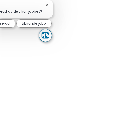
Stäng chattbot-avisering
erad av det här jobbet?
sserad
Liknande jobb