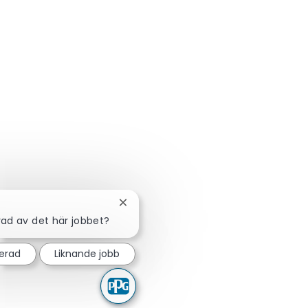
Stäng chattbot-avisering
rad av det här jobbet?
serad
Liknande jobb