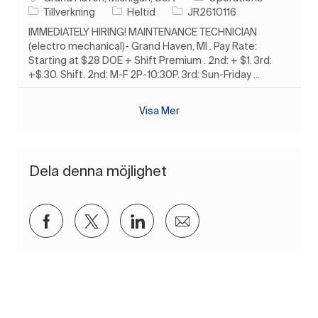
Kategori
Typ av jobb
Jobb-ID
Tillverkning
Heltid
JR2610116
IMMEDIATELY HIRING! MAINTENANCE TECHNICIAN
(electro mechanical)- Grand Haven, MI . Pay Rate:
Starting at $28 DOE + Shift Premium . 2nd: + $1. 3rd:
+$.30. Shift. 2nd: M-F 2P-10:30P. 3rd: Sun-Friday ...
Visa Mer
Dela denna möjlighet
Dela via Facebook
Dela via twitter
Dela via LinkedIn
Dela via e-post