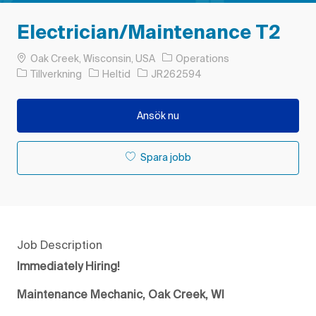
Electrician/Maintenance T2
Plats
Oak Creek, Wisconsin, USA
Operations
Kategori
Typ av jobb
Jobb-ID
Tillverkning
Heltid
JR262594
Ansök nu
Spara jobb
Job Description
Immediately Hiring!
Maintenance Mechanic, Oak Creek, WI