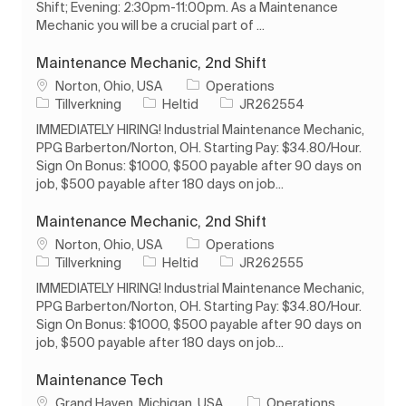
Shift; Evening: 2:30pm-11:00pm. As a Maintenance
Mechanic you will be a crucial part of ...
Maintenance Mechanic, 2nd Shift
Plats
Norton, Ohio, USA
Operations
Kategori
Typ av jobb
Jobb-ID
Tillverkning
Heltid
JR262554
IMMEDIATELY HIRING! Industrial Maintenance Mechanic,
PPG Barberton/Norton, OH. Starting Pay: $34.80/Hour.
Sign On Bonus: $1000, $500 payable after 90 days on
job, $500 payable after 180 days on job...
Maintenance Mechanic, 2nd Shift
Plats
Norton, Ohio, USA
Operations
Kategori
Typ av jobb
Jobb-ID
Tillverkning
Heltid
JR262555
IMMEDIATELY HIRING! Industrial Maintenance Mechanic,
PPG Barberton/Norton, OH. Starting Pay: $34.80/Hour.
Sign On Bonus: $1000, $500 payable after 90 days on
job, $500 payable after 180 days on job...
Maintenance Tech
Plats
Grand Haven, Michigan, USA
Operations