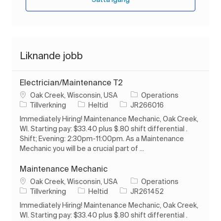
Liknande jobb
Electrician/Maintenance T2
Plats
Oak Creek, Wisconsin, USA
Operations
Kategori
Typ av jobb
Jobb-ID
Tillverkning
Heltid
JR266016
Immediately Hiring! Maintenance Mechanic, Oak Creek,
WI. Starting pay: $33.40 plus $.80 shift differential .
Shift; Evening: 2:30pm-11:00pm. As a Maintenance
Mechanic you will be a crucial part of ...
Maintenance Mechanic
Plats
Oak Creek, Wisconsin, USA
Operations
Kategori
Typ av jobb
Jobb-ID
Tillverkning
Heltid
JR261452
Immediately Hiring! Maintenance Mechanic, Oak Creek,
WI. Starting pay: $33.40 plus $.80 shift differential .