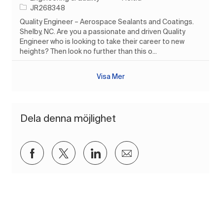
Jobb-ID
JR268348
Quality Engineer – Aerospace Sealants and Coatings.
Shelby, NC. Are you a passionate and driven Quality
Engineer who is looking to take their career to new
heights? Then look no further than this o...
Visa Mer
Dela denna möjlighet
Dela via Facebook
Dela via twitter
Dela via LinkedIn
Dela via e-post