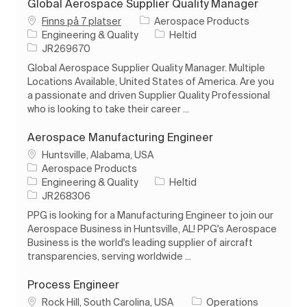
Global Aerospace Supplier Quality Manager
Finns på 7 platser
Aerospace Products
Kategori
Typ av jobb
Engineering & Quality
Heltid
Jobb-ID
JR269670
Global Aerospace Supplier Quality Manager. Multiple
Locations Available, United States of America. Are you
a passionate and driven Supplier Quality Professional
who is looking to take their career ...
Aerospace Manufacturing Engineer
Plats
Huntsville, Alabama, USA
Aerospace Products
Kategori
Typ av jobb
Engineering & Quality
Heltid
Jobb-ID
JR268306
PPG is looking for a Manufacturing Engineer to join our
Aerospace Business in Huntsville, AL! PPG's Aerospace
Business is the world's leading supplier of aircraft
transparencies, serving worldwide ...
Process Engineer
Plats
Rock Hill, South Carolina, USA
Operations