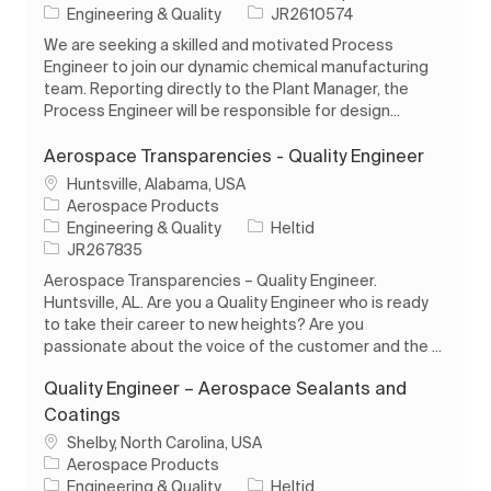
Kategori
Jobb-ID
Engineering & Quality
JR2610574
We are seeking a skilled and motivated Process
Engineer to join our dynamic chemical manufacturing
team. Reporting directly to the Plant Manager, the
Process Engineer will be responsible for design...
Aerospace Transparencies - Quality Engineer
Plats
Huntsville, Alabama, USA
Aerospace Products
Kategori
Typ av jobb
Engineering & Quality
Heltid
Jobb-ID
JR267835
Aerospace Transparencies – Quality Engineer.
Huntsville, AL. Are you a Quality Engineer who is ready
to take their career to new heights? Are you
passionate about the voice of the customer and the ...
Quality Engineer – Aerospace Sealants and
Coatings
Plats
Shelby, North Carolina, USA
Aerospace Products
Kategori
Typ av jobb
Engineering & Quality
Heltid