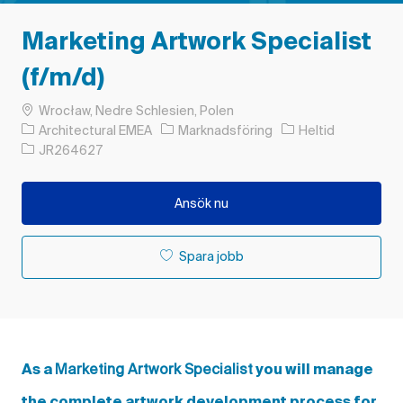
Marketing Artwork Specialist
(f/m/d)
Plats
Wrocław, Nedre Schlesien, Polen
Kategori
Typ av jobb
Architectural EMEA
Marknadsföring
Heltid
Jobb-ID
JR264627
Ansök nu
Spara jobb
Marketing Artwork Specialist
As a
you will manage
the complete artwork development process for