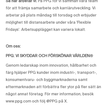
Så här arbetar vi:
På PPG för vi samman våra team
för att främja samarbete och karriärutveckling. Vi
arbetar på plats måndag till torsdag och erbjuder
möjlighet till distansarbete under våra 'Flexible
Fridays'. Arbetsupplägget kan variera lokalt.
Om oss:
PPG: VI SKYDDAR OCH FÖRSKÖNAR VÄRLDEN
®
Genom ledarskap inom innovation, hållbarhet och
färg hjälper PPG kunder inom industri-, transport-,
konsumentvaru- och byggmarknaderna samt
eftermarknaden att förbättra fler ytor på fler sätt än
något annat företag. För mer information, besök
www.ppg.com och följ @PPG på X.