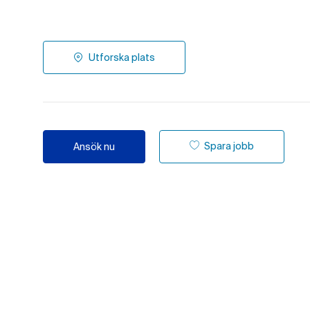
Utforska plats
Spara jobb
Ansök nu