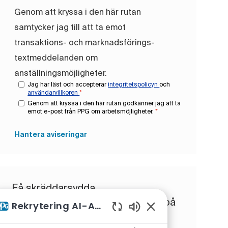
Genom att kryssa i den här rutan
samtycker jag till att ta emot
transaktions- och marknadsförings-
textmeddelanden om
anställningsmöjligheter.
Jag har läst och accepterar
integritetspolicyn
och
användarvillkoren
*
Genom att kryssa i den här rutan godkänner jag att ta
emot e-post från PPG om arbetsmöjligheter.
*
Hantera aviseringar
Få skräddarsydda
jobbrekommendationer baserat på
Rekrytering AI-Assistent
dina intressen.
Aktiverade chattbotl