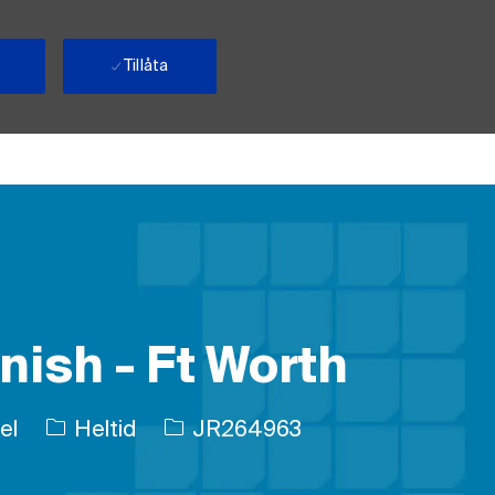
Tillåta
nish - Ft Worth
Typ av jobb
Jobb-ID
el
Heltid
JR264963