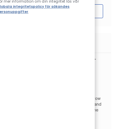
ör mer information om din integritet läs vår
lobala integritetspolicy för sökandes
Sätta igång
ersonuppgifter
.
Liknande jobb
Territory Manager, Automotive Refinish -
Dallas
Plats
Dallas, Texas, USA
Automotive Refinish
Kategori
Typ av jobb
Försäljning och detaljhandel
Heltid
Jobb-ID
JR264203
As a Territory Manager, you will develop and grow
the Arizona territory and provide information and
market data to ensure effective delivery of the
overall business targets. Can you influence
custo...