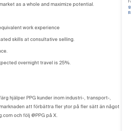
F
market as a whole and maximize potential.
g
p
equivalent work experience
ted skills at consultative selling.
nce.
Expected overnight travel is 25%.
ärg hjälper PPG kunder inom industri-, transport-,
knaden att förbättra fler ytor på fler sätt än något
g.com och följ @PPG på X.