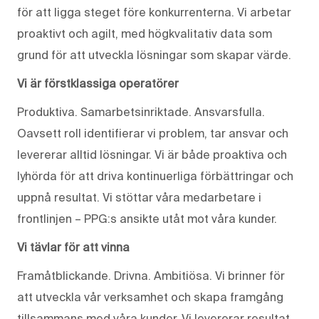
för att ligga steget före konkurrenterna. Vi arbetar
proaktivt och agilt, med högkvalitativ data som
grund för att utveckla lösningar som skapar värde.
Vi är förstklassiga operatörer
Produktiva. Samarbetsinriktade. Ansvarsfulla.
Oavsett roll identifierar vi problem, tar ansvar och
levererar alltid lösningar. Vi är både proaktiva och
lyhörda för att driva kontinuerliga förbättringar och
uppnå resultat. Vi stöttar våra medarbetare i
frontlinjen – PPG:s ansikte utåt mot våra kunder.
Vi tävlar för att vinna
Framåtblickande. Drivna. Ambitiösa. Vi brinner för
att utveckla vår verksamhet och skapa framgång
tillsammans med våra kunder. Vi levererar resultat,