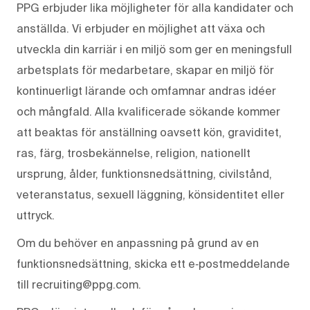
PPG erbjuder lika möjligheter för alla kandidater och
anställda. Vi erbjuder en möjlighet att växa och
utveckla din karriär i en miljö som ger en meningsfull
arbetsplats för medarbetare, skapar en miljö för
kontinuerligt lärande och omfamnar andras idéer
och mångfald. Alla kvalificerade sökande kommer
att beaktas för anställning oavsett kön, graviditet,
ras, färg, trosbekännelse, religion, nationellt
ursprung, ålder, funktionsnedsättning, civilstånd,
veteranstatus, sexuell läggning, könsidentitet eller
uttryck.
Om du behöver en anpassning på grund av en
funktionsnedsättning, skicka ett e‑postmeddelande
till recruiting@ppg.com.