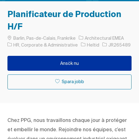
Planificateur de Production
H/F
Plats
Barlin, Pas-de-Calais, Frankrike
Architectural EMEA
Kategori
Typ av jobb
Jobb-ID
HR, Corporate & Administrative
Heltid
JR265489
Ansök nu
Spara jobb
Chez PPG, nous travaillons chaque jour à protéger
et embellir le monde. Rejoindre nos équipes, c’est
évoluer dans un environnement industriel exigeant,