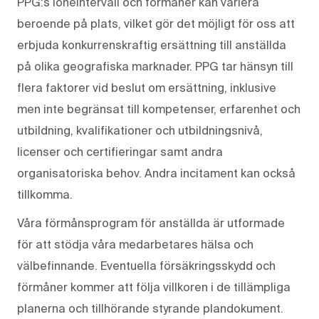
PPG:s löneintervall och förmåner kan variera
beroende på plats, vilket gör det möjligt för oss att
erbjuda konkurrenskraftig ersättning till anställda
på olika geografiska marknader. PPG tar hänsyn till
flera faktorer vid beslut om ersättning, inklusive
men inte begränsat till kompetenser, erfarenhet och
utbildning, kvalifikationer och utbildningsnivå,
licenser och certifieringar samt andra
organisatoriska behov. Andra incitament kan också
tillkomma.
Våra förmånsprogram för anställda är utformade
för att stödja våra medarbetares hälsa och
välbefinnande. Eventuella försäkringsskydd och
förmåner kommer att följa villkoren i de tillämpliga
planerna och tillhörande styrande plandokument.