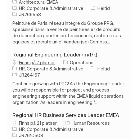
Architectural EMEA
Kategori
Typ av jobb
HR, Corporate & Administrative
Heltid
Jobb-ID
JR266558
Peinture de Paris, réseau intégré du Groupe PPG,
spécialisé dans la vente de peintures et de produits
de décoration pour les professionnels, renforce ses
équipes et recrute un(e) Vendeur(se) Compto...
Regional Engineering Leader (m/f/k)
Finns på 7 platser
Operations
Kategori
Typ av jobb
HR, Corporate & Administrative
Heltid
Jobb-ID
JR264167
Continue growing with PPG! As the Engineering Leader,
you will be responsible for project and process
engineering support within the EMEA liquid operations
organization. As leaders in engineering f...
Regional HR Business Services Leader EMEA
Finns på 21 platser
Human Resources
Kategori
HR, Corporate & Administrative
Jobb-ID
JR2610508