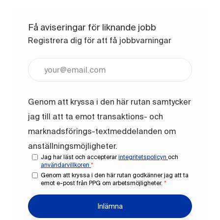
Få aviseringar för liknande jobb
Registrera dig för att få jobbvarningar
Ange e-postadress (obligatoriskt)
Genom att kryssa i den här rutan samtycker
jag till att ta emot transaktions- och
marknadsförings-textmeddelanden om
anställningsmöjligheter.
Jag har läst och accepterar
integritetspolicyn
och
användarvillkoren
*
Genom att kryssa i den här rutan godkänner jag att ta
emot e-post från PPG om arbetsmöjligheter.
*
Inlämna