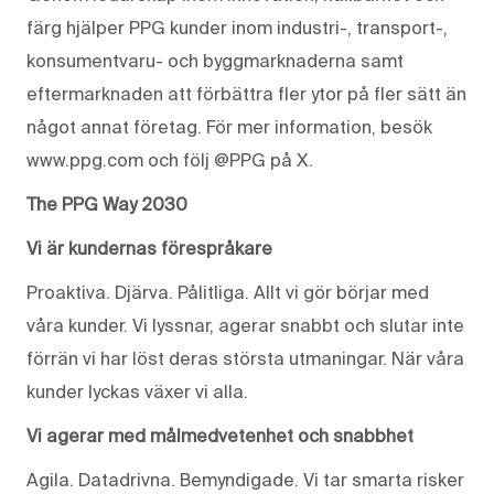
färg hjälper PPG kunder inom industri-, transport-,
konsumentvaru- och byggmarknaderna samt
eftermarknaden att förbättra fler ytor på fler sätt än
något annat företag. För mer information, besök
www.ppg.com och följ @PPG på X.
The PPG Way 2030
Vi är kundernas förespråkare
Proaktiva. Djärva. Pålitliga. Allt vi gör börjar med
våra kunder. Vi lyssnar, agerar snabbt och slutar inte
förrän vi har löst deras största utmaningar. När våra
kunder lyckas växer vi alla.
Vi agerar med målmedvetenhet och snabbhet
Agila. Datadrivna. Bemyndigade. Vi tar smarta risker