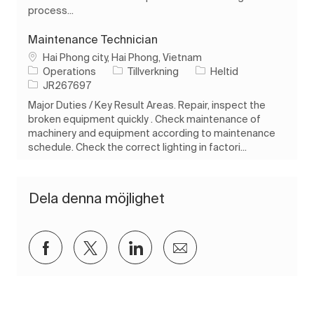
process...
Maintenance Technician
Plats
Hai Phong city, Hai Phong, Vietnam
Kategori
Typ av jobb
Operations
Tillverkning
Heltid
Jobb-ID
JR267697
Major Duties / Key Result Areas. Repair, inspect the
broken equipment quickly . Check maintenance of
machinery and equipment according to maintenance
schedule. Check the correct lighting in factori...
Dela denna möjlighet
Dela via Facebook
Dela via twitter
Dela via LinkedIn
Dela via e-post