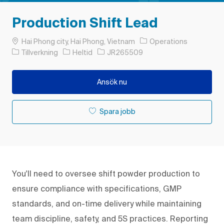
Production Shift Lead
Plats
Hai Phong city, Hai Phong, Vietnam
Operations
Kategori
Typ av jobb
Jobb-ID
Tillverkning
Heltid
JR265509
Ansök nu
Spara jobb
You'll need to oversee shift powder production to
ensure compliance with specifications, GMP
standards, and on-time delivery while maintaining
team discipline, safety, and 5S practices. Reporting