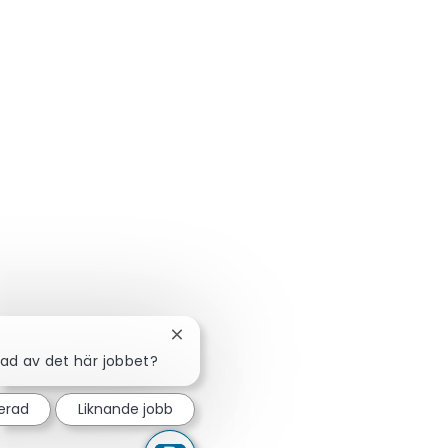
Stäng chattbot-avisering
rad av det här jobbet?
serad
Liknande jobb