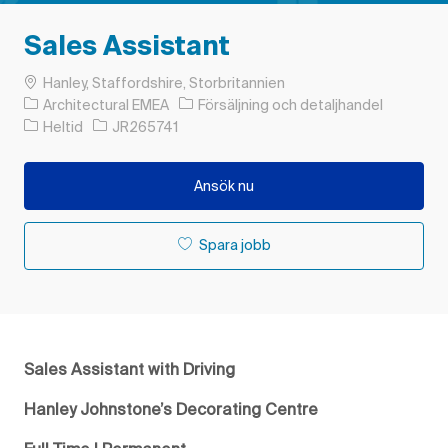
Sales Assistant
Plats
Hanley, Staffordshire, Storbritannien
Kategori
Architectural EMEA
Försäljning och detaljhandel
Typ av jobb
Jobb-ID
Heltid
JR265741
Ansök nu
Spara jobb
Sales Assistant with Driving
Hanley Johnstone’s Decorating Centre