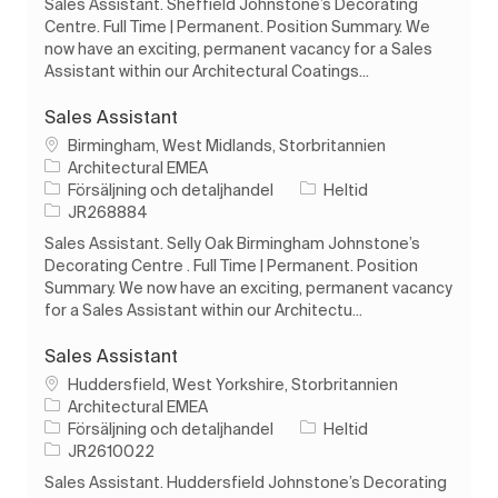
Sales Assistant. Sheffield Johnstone’s Decorating
Centre. Full Time | Permanent. Position Summary. We
now have an exciting, permanent vacancy for a Sales
Assistant within our Architectural Coatings...
Sales Assistant
Plats
Birmingham, West Midlands, Storbritannien
Architectural EMEA
Kategori
Typ av jobb
Försäljning och detaljhandel
Heltid
Jobb-ID
JR268884
Sales Assistant. Selly Oak Birmingham Johnstone’s
Decorating Centre . Full Time | Permanent. Position
Summary. We now have an exciting, permanent vacancy
for a Sales Assistant within our Architectu...
Sales Assistant
Plats
Huddersfield, West Yorkshire, Storbritannien
Architectural EMEA
Kategori
Typ av jobb
Försäljning och detaljhandel
Heltid
Jobb-ID
JR2610022
Sales Assistant. Huddersfield Johnstone’s Decorating