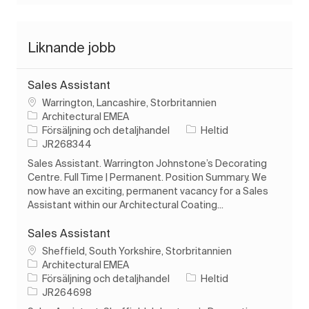
Liknande jobb
Sales Assistant
Plats
Warrington, Lancashire, Storbritannien
Architectural EMEA
Kategori
Typ av jobb
Försäljning och detaljhandel
Heltid
Jobb-ID
JR268344
Sales Assistant. Warrington Johnstone’s Decorating
Centre. Full Time | Permanent. Position Summary. We
now have an exciting, permanent vacancy for a Sales
Assistant within our Architectural Coating...
Sales Assistant
Plats
Sheffield, South Yorkshire, Storbritannien
Architectural EMEA
Kategori
Typ av jobb
Försäljning och detaljhandel
Heltid
Jobb-ID
JR264698