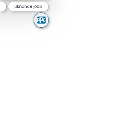
d
Liknande jobb