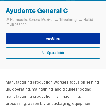
Ayudante General C
Plats
Kategori
Typ av jobb
Hermosillo, Sonora, Mexiko
Tillverkning
Heltid
Jobb-ID
JR265939
Ansök nu
Spara jobb
Manufacturing Production Workers focus on setting
up, operating, maintaining, and troubleshooting
manufacturing production (i.e., machining,
processing, assembly, or packaging) equipment