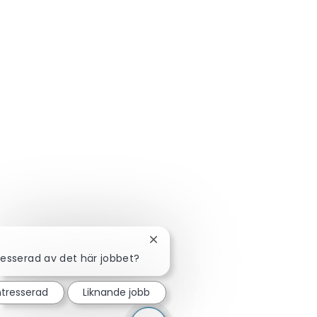
Stäng chattbot-avisering
resserad av det här jobbet?
ntresserad
Liknande jobb