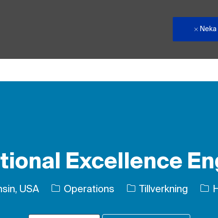
Neka
Skip to main content
tional Excellence En
Kategori
Typ 
sin, USA
Operations
Tillverkning
H