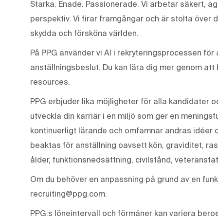
Starka. Enade. Passionerade. Vi arbetar säkert, ag
perspektiv. Vi firar framgångar och är stolta över 
skydda och försköna världen.
På PPG använder vi AI i rekryteringsprocessen för a
anställningsbeslut. Du kan lära dig mer genom att
resources.
PPG erbjuder lika möjligheter för alla kandidater o
utveckla din karriär i en miljö som ger en meningsf
kontinuerligt lärande och omfamnar andras idéer 
beaktas för anställning oavsett kön, graviditet, ras
ålder, funktionsnedsättning, civilstånd, veteranstat
Om du behöver en anpassning på grund av en funkt
recruiting@ppg.com.
PPG:s löneintervall och förmåner kan variera beroen