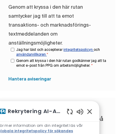
Genom att kryssa i den här rutan
samtycker jag till att ta emot
transaktions- och marknadsförings-
textmeddelanden om
anställningsmöjligheter.
Jag har läst och accepterar
integritetspolicyn
och
användarvillkoren
*
Genom att kryssa i den här rutan godkänner jag att ta
emot e-post från PPG om arbetsmöjligheter.
*
Hantera aviseringar
Få skräddarsydda
Rekrytering AI-Assistent
jobbrekommendationer baserat på
Aktiverade chattbotl
ör mer information om din integritet läs vår
dina intressen.
lobala integritetspolicy för sökandes