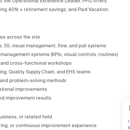
 to the Operational Excellence Leader. PPG offers
hing 401k + retirement savings; and Paid Vacation,
es across the site
s, 5S, visual management, flow, and pull systems
 management systems (KPIs, visual controls, routines)
, and cross-functional workshops
ing, Quality, Supply Chain, and EHS teams
s and problem-solving methods
ational improvements
nd improvement results
siness, or related field
F
ring, or continuous improvement experience
g