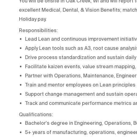
You will be onsite in Oak Creek, WI and will report
excellent Medical, Dental, & Vision Benefits; matc
Holiday pay.
Responsibilities:
Lead Lean and continuous improvement initiativ
Apply Lean tools such as A3, root cause analysi
Drive process standardization and sustain daily
Facilitate kaizen events, value stream mapping
Partner with Operations, Maintenance, Engineer
Train and mentor employees on Lean principle
Support change management and sustain oper
Track and communicate performance metrics a
Qualifications:
Bachelor's degree in Engineering, Operations, Bu
5+ years of manufacturing, operations, enginee