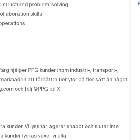
 structured problem-solving
llaboration skills
 operations
ärg hjälper PPG kunder inom industri-, transport-,
knaden att förbättra fler ytor på fler sätt än något
g.com och följ @PPG på X.
våra kunder. Vi lyssnar, agerar snabbt och slutar inte
a kunder lyckas växer vi alla.