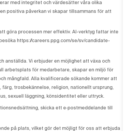
erar med integritet och värdesätter våra olika
den positiva påverkan vi skapar tillsammans för att
tt göra processen mer effektiv. AI-verktyg fattar inte
 besöka https://careers.ppg.com/se/sv/candidate-
ch anställda. Vi erbjuder en möjlighet att växa och
ull arbetsplats för medarbetare, skapar en miljö för
och mångfald. Alla kvalificerade sökande kommer att
, färg, trosbekännelse, religion, nationellt ursprung,
us, sexuell läggning, könsidentitet eller uttryck.
ionsnedsättning, skicka ett e‑postmeddelande till
de på plats, vilket gör det möjligt för oss att erbjuda