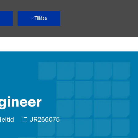
Tillåta
gineer
av jobb
Jobb-ID
eltid
JR266075