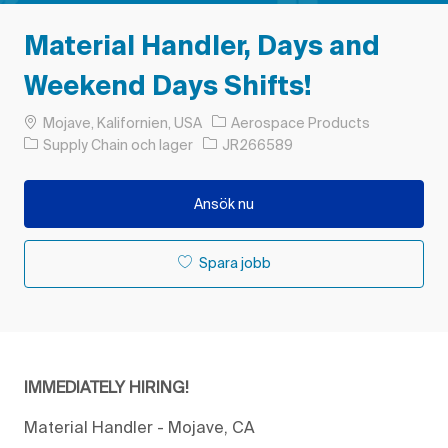
Material Handler, Days and
Weekend Days Shifts!
Plats
Mojave, Kalifornien, USA
Aerospace Products
Kategori
Jobb-ID
Supply Chain och lager
JR266589
Ansök nu
Spara jobb
IMMEDIATELY HIRING!
Material Handler - Mojave, CA