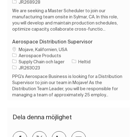
Jobb-ID
JR268928
We are seeking a Master Scheduler to join our
manufacturing team onsite in Sylmar, CA. In this role,
you will develop and maintain production schedules,
optimize capacity, collaborate cross-functio...
Aerospace Distribution Supervisor
Plats
Mojave, Kalifornien, USA
Aerospace Products
Kategori
Typ av jobb
Supply Chain och lager
Heltid
Jobb-ID
JR263023
PPG's Aerospace Business is looking for a Distribution
Supervisor to join our team in Mojave! As the
Distribution Team Leader, you will be responsible for
managing a team of approximately 25 employ...
Dela denna möjlighet