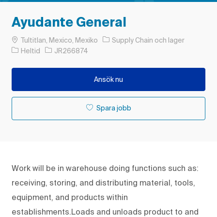
Ayudante General
Plats
Kategori
Tultitlan, Mexico, Mexiko
Supply Chain och lager
Typ av jobb
Jobb-ID
Heltid
JR266874
Ansök nu
Spara jobb
Work will be in warehouse doing functions such as:
receiving, storing, and distributing material, tools,
equipment, and products within
establishments.Loads and unloads product to and