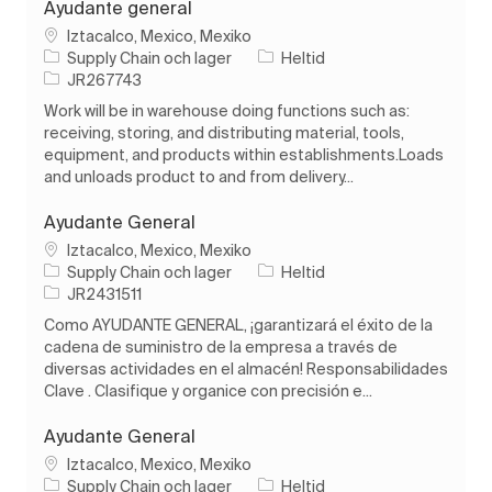
Ayudante general
Plats
Iztacalco, Mexico, Mexiko
Kategori
Typ av jobb
Supply Chain och lager
Heltid
Jobb-ID
JR267743
Work will be in warehouse doing functions such as:
receiving, storing, and distributing material, tools,
equipment, and products within establishments.Loads
and unloads product to and from delivery...
Ayudante General
Plats
Iztacalco, Mexico, Mexiko
Kategori
Typ av jobb
Supply Chain och lager
Heltid
Jobb-ID
JR2431511
Como AYUDANTE GENERAL, ¡garantizará el éxito de la
cadena de suministro de la empresa a través de
diversas actividades en el almacén! Responsabilidades
Clave . Clasifique y organice con precisión e...
Ayudante General
Plats
Iztacalco, Mexico, Mexiko
Kategori
Typ av jobb
Supply Chain och lager
Heltid