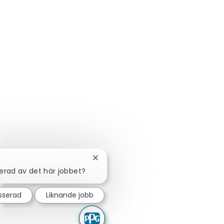
Stäng chattbot-avisering
serad av det här jobbet?
esserad
Liknande jobb