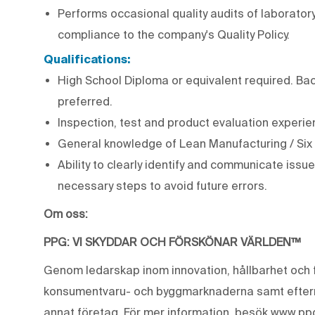
Performs occasional quality audits of laborator
compliance to the company's Quality Policy.
Qualifications:
High School Diploma or equivalent required. Bach
preferred.
Inspection, test and product evaluation experi
General knowledge of Lean Manufacturing / Six
Ability to clearly identify and communicate iss
necessary steps to avoid future errors.
Om oss:
PPG: VI SKYDDAR OCH FÖRSKÖNAR VÄRLDEN™
Genom ledarskap inom innovation, hållbarhet och f
konsumentvaru- och byggmarknaderna samt eftermar
annat företag. För mer information, besök www.pp