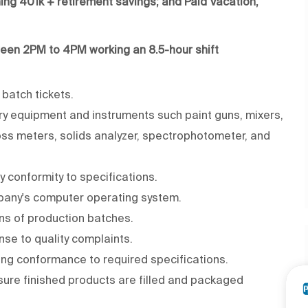
hing 401k + retirement savings; and Paid Vacation,
tween 2PM to 4PM working an 8.5-hour shift
batch tickets.
ory equipment and instruments such paint guns, mixers,
ss meters, solids analyzer, spectrophotometer, and
 conformity to specifications.
mpany's computer operating system.
ns of production batches.
nse to quality complaints.
ing conformance to required specifications.
sure finished products are filled and packaged