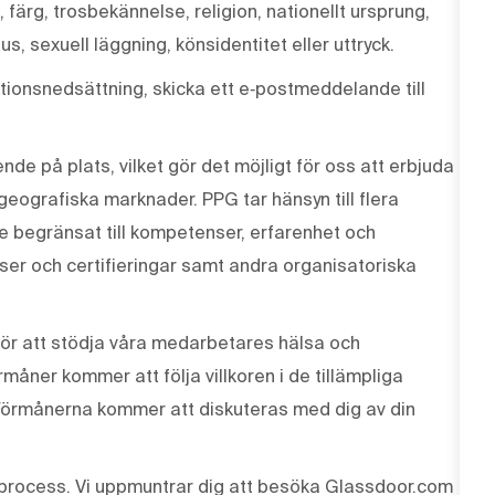
, färg, trosbekännelse, religion, nationellt ursprung,
us, sexuell läggning, könsidentitet eller uttryck.
ionsnedsättning, skicka ett e‑postmeddelande till
de på plats, vilket gör det möjligt för oss att erbjuda
 geografiska marknader. PPG tar hänsyn till flera
te begränsat till kompetenser, erfarenhet och
enser och certifieringar samt andra organisatoriska
ör att stödja våra medarbetares hälsa och
måner kommer att följa villkoren i de tillämpliga
Förmånerna kommer att diskuteras med dig av din
process. Vi uppmuntrar dig att besöka Glassdoor.com