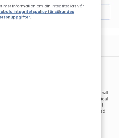
ör mer information om din integritet läs vår
lobala integritetspolicy för sökandes
Sätta igång
ersonuppgifter
.
Liknande jobb
Quality Control Technician (2nd Shift)
Plats
Oak Creek, Wisconsin, USA
Kategori
Operations
Engineering & Quality
Typ av jobb
Jobb-ID
Heltid
JR2610275
As a Quality Control Technician (2nd Shift) you will
perform laboratory tests to determine chemical
and physical characteristics or composition of
in-process batches, raw materials, and finished
pr...
Intermediates Quality Engineer
Plats
Cleveland, Ohio, USA
Operations