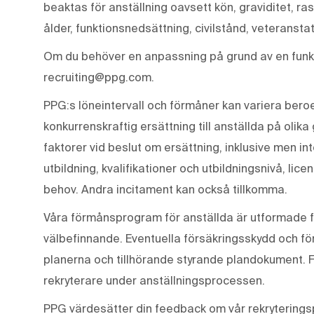
beaktas för anställning oavsett kön, graviditet, ras
ålder, funktionsnedsättning, civilstånd, veteranstat
Om du behöver en anpassning på grund av en funkt
recruiting@ppg.com.
PPG:s löneintervall och förmåner kan variera beroen
konkurrenskraftig ersättning till anställda på olika
faktorer vid beslut om ersättning, inklusive men in
utbildning, kvalifikationer och utbildningsnivå, lic
behov. Andra incitament kan också tillkomma.
Våra förmånsprogram för anställda är utformade f
välbefinnande. Eventuella försäkringsskydd och för
planerna och tillhörande styrande plandokument. 
rekryterare under anställningsprocessen.
PPG värdesätter din feedback om vår rekryterings