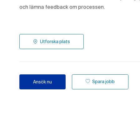
och lämna feedback om processen.
Utforska plats
Spara jobb
Ansök nu