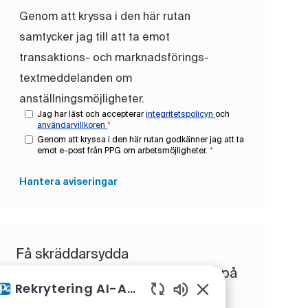
Genom att kryssa i den här rutan
samtycker jag till att ta emot
transaktions- och marknadsförings-
textmeddelanden om
anställningsmöjligheter.
Jag har läst och accepterar
integritetspolicyn
och
användarvillkoren
*
Genom att kryssa i den här rutan godkänner jag att ta
emot e-post från PPG om arbetsmöjligheter.
*
Hantera aviseringar
Få skräddarsydda
jobbrekommendationer baserat på
Rekrytering AI-Assistent
dina intressen.
Aktiverade chattbotl