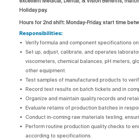
excellent Medical, Dental, & Vision Benefits; matc
Holiday pay.
Hours for 2nd shift: Monday-Friday, start time be
Responsibilities:
Verify formula and component specifications on 
Set up, adjust, calibrate, and operates laborat
viscometers, chemical balances, pH meters, glo
other equipment.
Test samples of manufactured products to verify
Record test results on batch tickets and in co
Organize and maintain quality records and retai
Evaluate retains of production batches in respo
Conduct in-coming raw materials testing, ensur
Perform routine production quality checks to en
according to specifications.