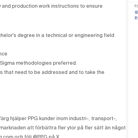
y and production work instructions to ensure
F
g
p
elor's degree in a technical or engineering field
ence
 Sigma methodologies preferred.
ues that need to be addressed and to take the
ärg hjälper PPG kunder inom industri-, transport-,
knaden att förbättra fler ytor på fler sätt än något
g.com och följ @PPG på X.