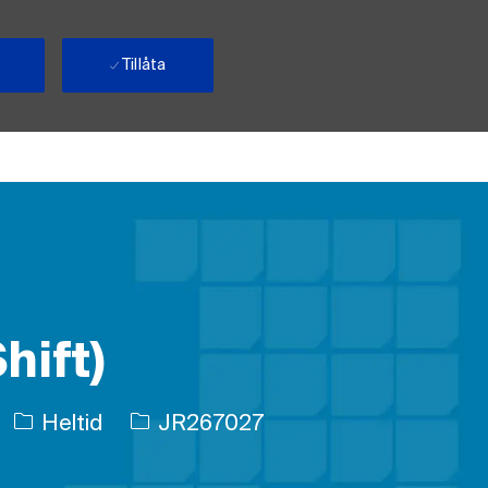
Tillåta
hift)
Typ av jobb
Jobb-ID
Heltid
JR267027