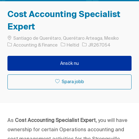
Cost Accounting Specialist
Expert
Plats
Santiago de Querétaro, Querétaro Arteaga, Mexiko
Kategori
Typ av jobb
Jobb-ID
Accounting & Finance
Heltid
JR267054
Ansök nu
Spara jobb
As
Cost Accounting Specialist Expert,
you will have
ownership for certain Operations accounting and
cost management activities for the Strongsville,