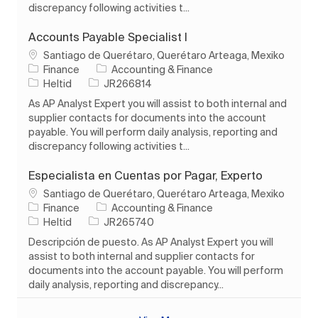
discrepancy following activities t...
Accounts Payable Specialist I
Plats
Santiago de Querétaro, Querétaro Arteaga, Mexiko
Kategori
Finance
Accounting & Finance
Typ av jobb
Jobb-ID
Heltid
JR266814
As AP Analyst Expert you will assist to both internal and
supplier contacts for documents into the account
payable. You will perform daily analysis, reporting and
discrepancy following activities t...
Especialista en Cuentas por Pagar, Experto
Plats
Santiago de Querétaro, Querétaro Arteaga, Mexiko
Kategori
Finance
Accounting & Finance
Typ av jobb
Jobb-ID
Heltid
JR265740
Descripción de puesto. As AP Analyst Expert you will
assist to both internal and supplier contacts for
documents into the account payable. You will perform
daily analysis, reporting and discrepancy...