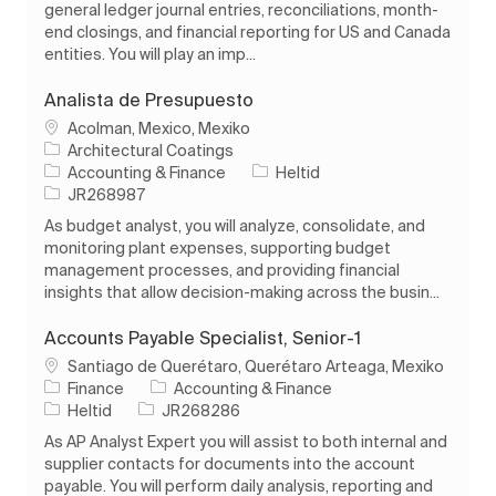
general ledger journal entries, reconciliations, month-
end closings, and financial reporting for US and Canada
entities. You will play an imp...
Analista de Presupuesto
Plats
Acolman, Mexico, Mexiko
Architectural Coatings
Kategori
Typ av jobb
Accounting & Finance
Heltid
Jobb-ID
JR268987
As budget analyst, you will analyze, consolidate, and
monitoring plant expenses, supporting budget
management processes, and providing financial
insights that allow decision-making across the busin...
Accounts Payable Specialist, Senior-1
Plats
Santiago de Querétaro, Querétaro Arteaga, Mexiko
Kategori
Finance
Accounting & Finance
Typ av jobb
Jobb-ID
Heltid
JR268286
As AP Analyst Expert you will assist to both internal and
supplier contacts for documents into the account
payable. You will perform daily analysis, reporting and