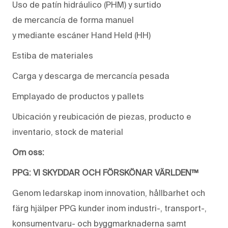
Uso de
patín
hidráulico
(PHM)
y surtido
de
mercancía
de forma manuel
y
mediante
escáner
Hand
Held
(HH)
Estiba de materiales
Carga y descarga de mercancía pesada
Emplayado de productos y pallets
Ubicación y reubicación de piezas
,
producto e
inventario
, stock de material
Om oss:
PPG: VI SKYDDAR OCH FÖRSKÖNAR VÄRLDEN™
Genom ledarskap inom innovation, hållbarhet och
färg hjälper PPG kunder inom industri-, transport-,
konsumentvaru- och byggmarknaderna samt