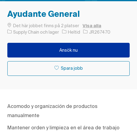
Ayudante General
Det här jobbet finns på 2 platser
Visa alla
Kategori
Typ av jobb
Jobb-ID
Supply Chain och lager
Heltid
JR267470
Ansök nu
Spara jobb
Acomodo
y
organización
de productos
manualmente
Mantener o
rden y limpieza
en el
área
de trabajo