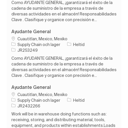
Como AYUDANTE GENERAL, ¡garantizará el éxito de la
cadena de suministro de la empresa a través de
diversas actividades en el almacén! Responsabilidades
Clave . Clasifique y organice con precisión e...
Ayudante General
Plats
Cuautitlan, Mexico, Mexiko
Kategori
Typ av jobb
Supply Chain och lager
Heltid
Jobb-ID
JR253249
Como AYUDANTE GENERAL, ¡garantizará el éxito de la
cadena de suministro de la empresa a través de
diversas actividades en el almacén! Responsabilidades
Clave . Clasifique y organice con precisión e...
Ayudante General
Plats
Cuautitlan, Mexico, Mexiko
Kategori
Typ av jobb
Supply Chain och lager
Heltid
Jobb-ID
JR2432266
Work will be in warehouse doing functions such as:
receiving, storing, and distributing material, tools,
equipment, and products within establishments.Loads