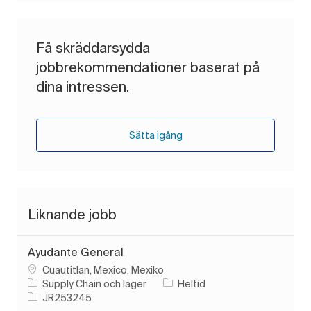
Få skräddarsydda
jobbrekommendationer baserat på
dina intressen.
Sätta igång
Liknande jobb
Ayudante General
Plats
Cuautitlan, Mexico, Mexiko
Kategori
Typ av jobb
Supply Chain och lager
Heltid
Jobb-ID
JR253245