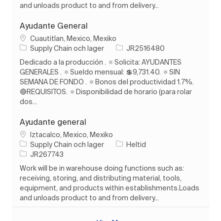
and unloads product to and from delivery...
Ayudante General
Plats
Cuautitlan, Mexico, Mexiko
Kategori
Jobb-ID
Supply Chain och lager
JR2516480
Dedicado a la producción . 🔅Solicita: AYUDANTES
GENERALES . 🔅Sueldo mensual: 💲9,731.40. 🔅SIN
SEMANA DE FONDO . 🔅Bonos del productividad 1.7%.
🔴REQUISITOS. 🔅Disponibilidad de horario (para rolar
dos...
Ayudante general
Plats
Iztacalco, Mexico, Mexiko
Kategori
Typ av jobb
Supply Chain och lager
Heltid
Jobb-ID
JR267743
Work will be in warehouse doing functions such as:
receiving, storing, and distributing material, tools,
equipment, and products within establishments.Loads
and unloads product to and from delivery...