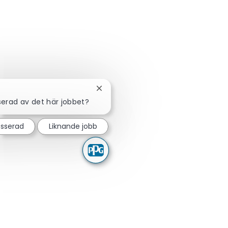
Stäng chattbot-avisering
sserad av det här jobbet?
esserad
Liknande jobb