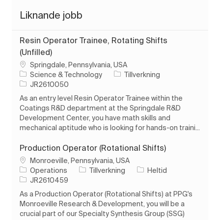
Liknande jobb
Resin Operator Trainee, Rotating Shifts
(Unfilled)
Plats
Springdale, Pennsylvania, USA
Kategori
Science & Technology
Tillverkning
Jobb-ID
JR2610050
As an entry level Resin Operator Trainee within the
Coatings R&D department at the Springdale R&D
Development Center, you have math skills and
mechanical aptitude who is looking for hands-on traini...
Production Operator (Rotational Shifts)
Plats
Monroeville, Pennsylvania, USA
Kategori
Typ av jobb
Operations
Tillverkning
Heltid
Jobb-ID
JR2610459
As a Production Operator (Rotational Shifts) at PPG's
Monroeville Research & Development, you will be a
crucial part of our Specialty Synthesis Group (SSG)