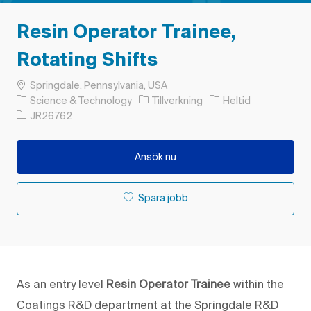
Resin Operator Trainee,
Rotating Shifts
Plats
Springdale, Pennsylvania, USA
Kategori
Typ av jobb
Science & Technology
Tillverkning
Heltid
Jobb-ID
JR26762
Ansök nu
Spara jobb
As an entry level
Resin Operator Trainee
within the
Coatings R&D department at the Springdale R&D