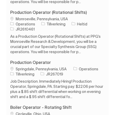
operations. You will be responsible for p...
Production Operator (Rotational Shifts)
Plats
Monroeville, Pennsylvania, USA
Kategori
Typ av jobb
Operations
Tillverkning
Heltid
Jobb-ID
JR2610461
As a Production Operator (Rotational Shifts) at PPG's
Monroeville Research & Development, you will be a
crucial part of our Specialty Synthesis Group (SSG)
operations. You will be responsible for p...
Production Operator
Plats
Springdale, Pennsylvania, USA
Operations
Kategori
Jobb-ID
Tillverkning
JR267019
Job Description. Immediately Hiring! Production
Operator, Springdale, PA. Starting pay: $22.06 per hour
plus a $.85 shift differential when working on evening
shift and a $.95 shift differential fo...
Boiler Operator - Rotating Shift
Plats
Circleville, Ohio, USA