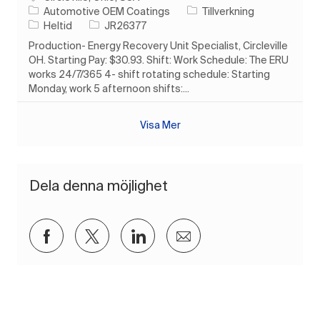
Kategori
Automotive OEM Coatings
Tillverkning
Typ av jobb
Jobb-ID
Heltid
JR26377
Production- Energy Recovery Unit Specialist, Circleville
OH. Starting Pay: $30.93. Shift: Work Schedule: The ERU
works 24/7/365 4- shift rotating schedule: Starting
Monday, work 5 afternoon shifts:...
Visa Mer
Dela denna möjlighet
Dela via Facebook
Dela via twitter
Dela via LinkedIn
Dela via e-post