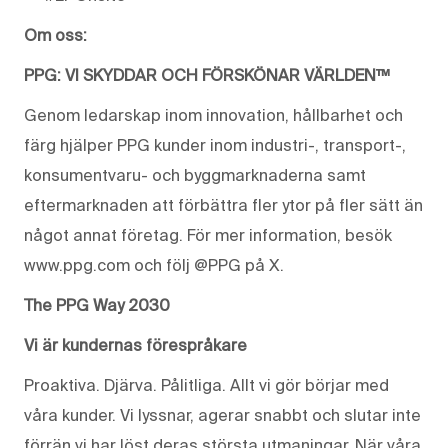
Om oss:
PPG: VI SKYDDAR OCH FÖRSKÖNAR VÄRLDEN™
Genom ledarskap inom innovation, hållbarhet och
färg hjälper PPG kunder inom industri-, transport-,
konsumentvaru- och byggmarknaderna samt
eftermarknaden att förbättra fler ytor på fler sätt än
något annat företag. För mer information, besök
www.ppg.com och följ @PPG på X.
The PPG Way 2030
Vi är kundernas förespråkare
Proaktiva. Djärva. Pålitliga. Allt vi gör börjar med
våra kunder. Vi lyssnar, agerar snabbt och slutar inte
förrän vi har löst deras största utmaningar. När våra