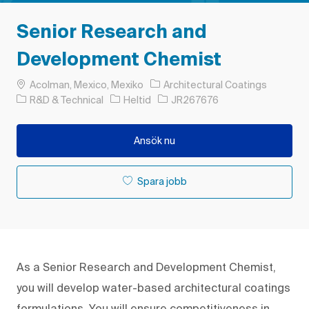
Senior Research and
Development Chemist
Plats
Acolman, Mexico, Mexiko
Architectural Coatings
Kategori
Typ av jobb
Jobb-ID
R&D & Technical
Heltid
JR267676
Ansök nu
Spara jobb
As a Senior Research and Development Chemist,
you will develop water-based architectural coatings
formulations. You will ensure competitiveness in