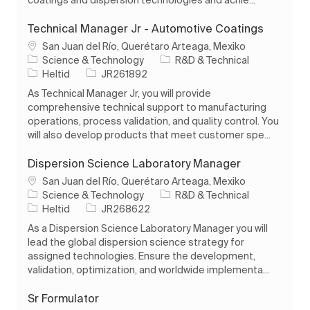
Technical Manager Jr - Automotive Coatings
Plats
San Juan del Río, Querétaro Arteaga, Mexiko
Kategori
Science & Technology
R&D & Technical
Typ av jobb
Jobb-ID
Heltid
JR261892
As Technical Manager Jr, you will provide
comprehensive technical support to manufacturing
operations, process validation, and quality control. You
will also develop products that meet customer spe...
Dispersion Science Laboratory Manager
Plats
San Juan del Río, Querétaro Arteaga, Mexiko
Kategori
Science & Technology
R&D & Technical
Typ av jobb
Jobb-ID
Heltid
JR268622
As a Dispersion Science Laboratory Manager you will
lead the global dispersion science strategy for
assigned technologies. Ensure the development,
validation, optimization, and worldwide implementa...
Sr Formulator