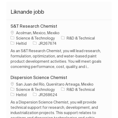
Liknande jobb
S&T Research Chemist
Plats
Acolman, Mexico, Mexiko
Kategori
Science & Technology
R&D & Technical
Typ av jobb
Jobb-ID
Heltid
JR267674
As an S&T Research Chemist, you will lead research,
formulation, optimization, and water-based paint
product development activities. You will meet goals
concerning performance, cost, quality, and i...
Dispersion Science Chemist
Plats
San Juan del Río, Querétaro Arteaga, Mexiko
Kategori
Science & Technology
R&D & Technical
Typ av jobb
Jobb-ID
Heltid
JR268624
As a Dispersion Science Chemist, you will provide
technical support for research, development, and
industrialization projects. This support relates to
coatings and dispersion technologies and achie...