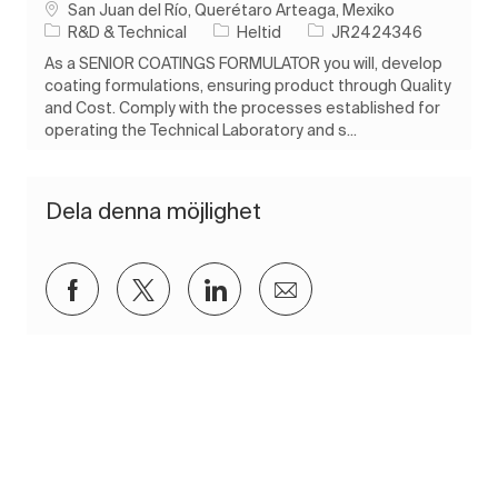
Plats
San Juan del Río, Querétaro Arteaga, Mexiko
Kategori
Typ av jobb
Jobb-ID
R&D & Technical
Heltid
JR2424346
As a SENIOR COATINGS FORMULATOR you will, develop
coating formulations, ensuring product through Quality
and Cost. Comply with the processes established for
operating the Technical Laboratory and s...
Dela denna möjlighet
Dela via Facebook
Dela via twitter
Dela via LinkedIn
Dela via e-post