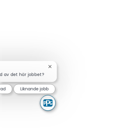
Stäng chattbot-avisering
ad av det här jobbet?
rad
Liknande jobb