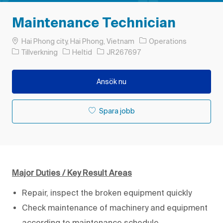
Maintenance Technician
Plats
Hai Phong city, Hai Phong, Vietnam
Operations
Kategori
Typ av jobb
Jobb-ID
Tillverkning
Heltid
JR267697
Ansök nu
Spara jobb
Major Duties / Key Result Areas
Repair, inspect the broken equipment quickly
Check maintenance of machinery and equipment
according to maintenance schedule