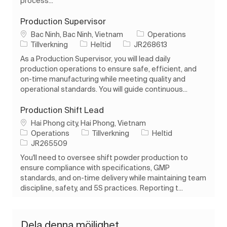
process...
Production Supervisor
Plats
Bac Ninh, Bac Ninh, Vietnam
Operations
Kategori
Typ av jobb
Jobb-ID
Tillverkning
Heltid
JR268613
As a Production Supervisor, you will lead daily
production operations to ensure safe, efficient, and
on-time manufacturing while meeting quality and
operational standards. You will guide continuous...
Production Shift Lead
Plats
Hai Phong city, Hai Phong, Vietnam
Kategori
Typ av jobb
Operations
Tillverkning
Heltid
Jobb-ID
JR265509
You'll need to oversee shift powder production to
ensure compliance with specifications, GMP
standards, and on-time delivery while maintaining team
discipline, safety, and 5S practices. Reporting t...
Dela denna möjlighet