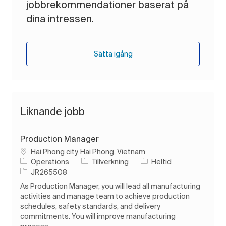
jobbrekommendationer baserat på
dina intressen.
Sätta igång
Liknande jobb
Production Manager
Plats
Hai Phong city, Hai Phong, Vietnam
Kategori
Typ av jobb
Operations
Tillverkning
Heltid
Jobb-ID
JR265508
As Production Manager, you will lead all manufacturing
activities and manage team to achieve production
schedules, safety standards, and delivery
commitments. You will improve manufacturing