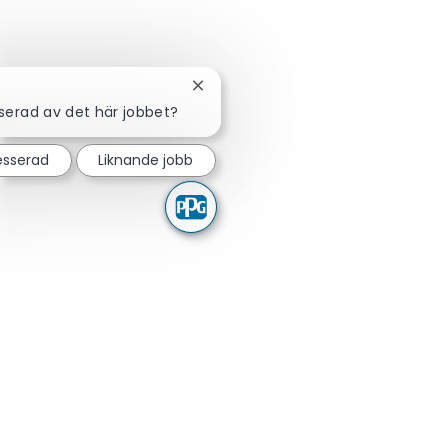
Stäng chattbot-avisering
sserad av det här jobbet?
resserad
Liknande jobb