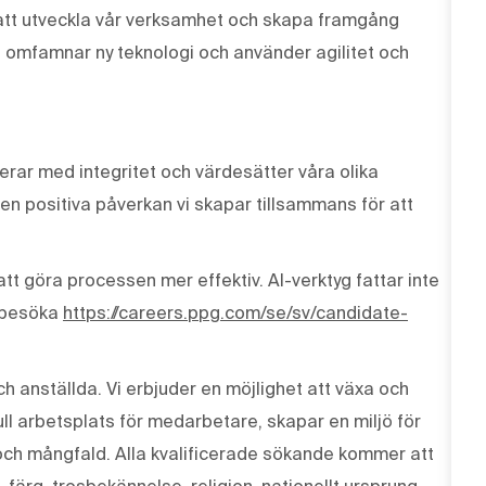
r att utveckla vår verksamhet och skapa framgång
, omfamnar ny teknologi och använder agilitet och
erar med integritet och värdesätter våra olika
den positiva påverkan vi skapar tillsammans för att
tt göra processen mer effektiv. AI-verktyg fattar inte
t besöka
https://careers.ppg.com/se/sv/candidate-
ch anställda. Vi erbjuder en möjlighet att växa och
ull arbetsplats för medarbetare, skapar en miljö för
och mångfald. Alla kvalificerade sökande kommer att
, färg, trosbekännelse, religion, nationellt ursprung,