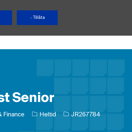
Tillåta
st Senior
Typ av jobb
Jobb-ID
& Finance
Heltid
JR267784