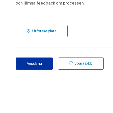
och lämna feedback om processen.
Utforska plats
Spara jobb
Ansök nu