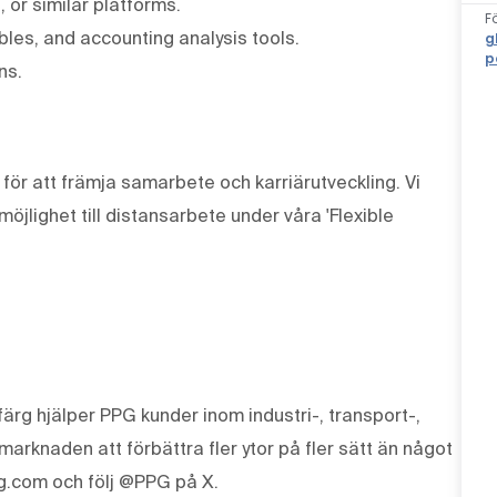
 or similar platforms.
F
ables, and accounting analysis tools.
g
p
ns.
ör att främja samarbete och karriärutveckling. Vi
öjlighet till distansarbete under våra 'Flexible
ärg hjälper PPG kunder inom industri-, transport-,
knaden att förbättra fler ytor på fler sätt än något
g.com och följ @PPG på X.