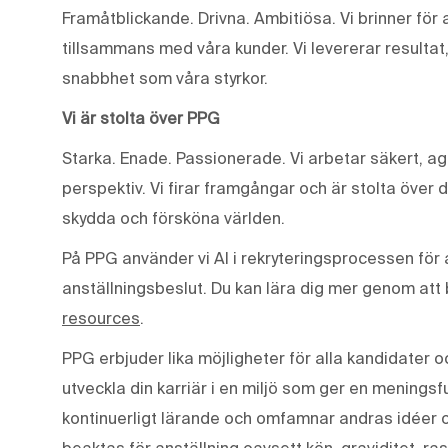
Framåtblickande. Drivna. Ambitiösa. Vi brinner fö
tillsammans med våra kunder. Vi levererar resultat
snabbhet som våra styrkor.
Vi är stolta över PPG
Starka. Enade. Passionerade. Vi arbetar säkert, ag
perspektiv. Vi firar framgångar och är stolta över 
skydda och försköna världen.
På PPG använder vi AI i rekryteringsprocessen för a
anställningsbeslut. Du kan lära dig mer genom at
resources
.
PPG erbjuder lika möjligheter för alla kandidater o
utveckla din karriär i en miljö som ger en meningsf
kontinuerligt lärande och omfamnar andras idéer 
beaktas för anställning oavsett kön, graviditet, ras