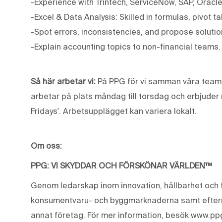
-Experience with Trintech, ServiceNow, SAP, Oracle,
-Excel & Data Analysis: Skilled in formulas, pivot t
-Spot errors, inconsistencies, and propose solutio
-Explain accounting topics to non-financial teams.
Så här arbetar vi:
På PPG för vi samman våra team f
arbetar på plats måndag till torsdag och erbjuder m
Fridays'. Arbetsupplägget kan variera lokalt.
Om oss:
PPG: VI SKYDDAR OCH FÖRSKÖNAR VÄRLDEN™
Genom ledarskap inom innovation, hållbarhet och f
konsumentvaru- och byggmarknaderna samt eftermar
annat företag. För mer information, besök www.pp