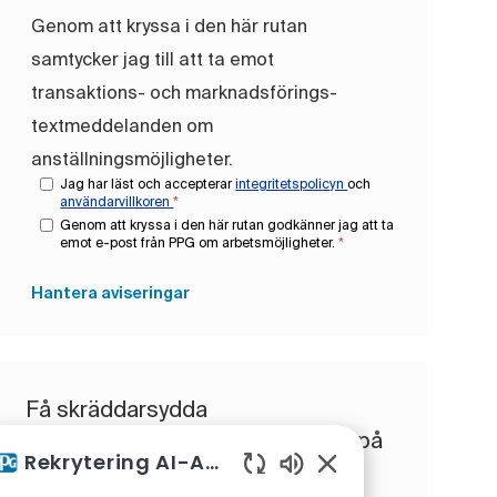
Genom att kryssa i den här rutan
samtycker jag till att ta emot
transaktions- och marknadsförings-
textmeddelanden om
anställningsmöjligheter.
Jag har läst och accepterar
integritetspolicyn
och
användarvillkoren
*
Genom att kryssa i den här rutan godkänner jag att ta
emot e-post från PPG om arbetsmöjligheter.
*
Hantera aviseringar
Få skräddarsydda
jobbrekommendationer baserat på
Rekrytering AI-Assistent
dina intressen.
Aktiverade chattbotl