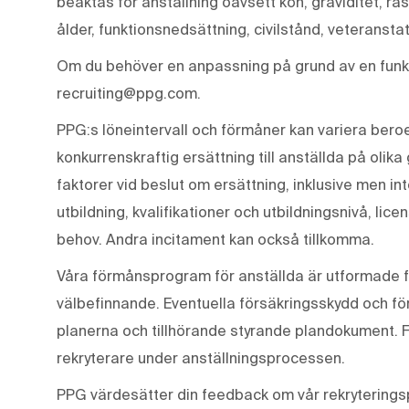
beaktas för anställning oavsett kön, graviditet, ras
ålder, funktionsnedsättning, civilstånd, veteranstat
Om du behöver en anpassning på grund av en funkt
recruiting@ppg.com.
PPG:s löneintervall och förmåner kan variera beroen
konkurrenskraftig ersättning till anställda på olika
faktorer vid beslut om ersättning, inklusive men in
utbildning, kvalifikationer och utbildningsnivå, lic
behov. Andra incitament kan också tillkomma.
Våra förmånsprogram för anställda är utformade f
välbefinnande. Eventuella försäkringsskydd och för
planerna och tillhörande styrande plandokument. 
rekryterare under anställningsprocessen.
PPG värdesätter din feedback om vår rekryterings