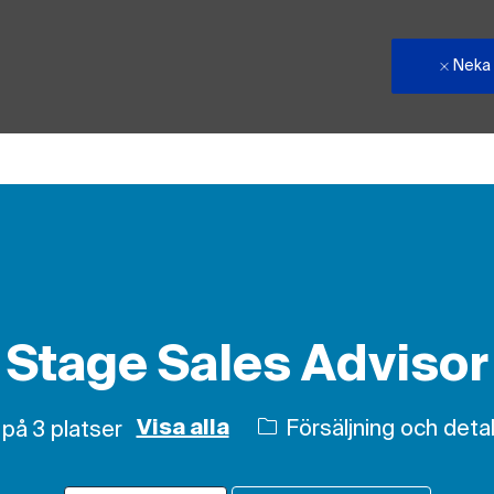
Neka
Skip to main content
Stage Sales Advisor
Kategori
Försäljning och deta
 på 3 platser
Visa alla