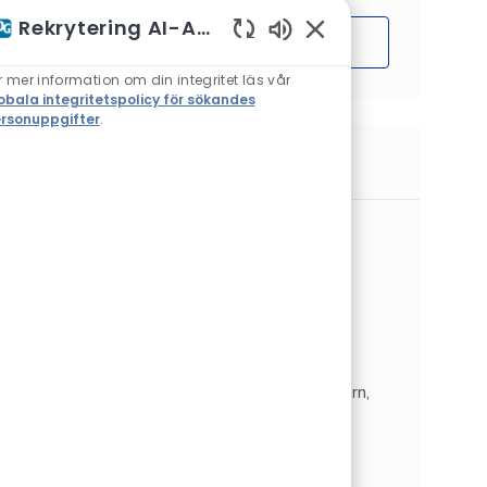
Rekrytering AI-Assistent
Sätta igång
Aktiverade chattbotlj
r mer information om din integritet läs vår
obala integritetspolicy för sökandes
rsonuppgifter
.
Liknande jobb
Sales Representant
Plats
Hilden, Nordrhein-Westfalen, Tyskland
Automotive Refinish
Kategori
Typ av jobb
Försäljning och detaljhandel
Heltid
Jobb-ID
JR267636
Bei PPG (NYSE: PPG) arbeiten wir jeden Tag
daran, die Farben, Beschichtungen und
Spezialmaterialien zu entwickeln und zu liefern,
auf die unsere Kunden seit fast 140 Jahren
vertrauen. Mit Einsatzfr...
Sales Representative /