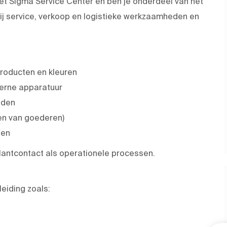
het Sigma Service Center en ben je onderdeel van het
ij service, verkoop en logistieke werkzaamheden en
producten en kleuren
erne apparatuur
aden
en van goederen)
den
klantcontact als operationele processen.
eiding zoals: