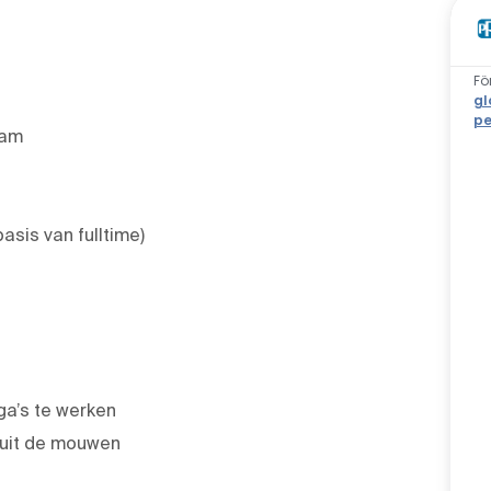
Fö
gl
pe
eam
sis van fulltime)
ga’s te werken
 uit de mouwen