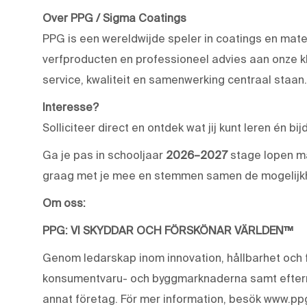
Over PPG / Sigma Coatings
PPG is een wereldwijde speler in coatings en mat
verfproducten en professioneel advies aan onze kl
service, kwaliteit en samenwerking centraal staan.
Interesse?
Solliciteer direct en ontdek wat jij kunt leren én bi
Ga je pas in schooljaar
2026–2027
stage lopen ma
graag met je mee en stemmen samen de mogelijk
Om oss:
PPG: VI SKYDDAR OCH FÖRSKÖNAR VÄRLDEN™
Genom ledarskap inom innovation, hållbarhet och f
konsumentvaru- och byggmarknaderna samt eftermar
annat företag. För mer information, besök www.pp