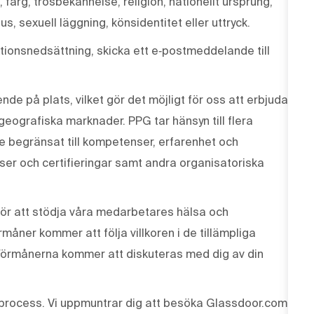
, färg, trosbekännelse, religion, nationellt ursprung,
us, sexuell läggning, könsidentitet eller uttryck.
ionsnedsättning, skicka ett e‑postmeddelande till
de på plats, vilket gör det möjligt för oss att erbjuda
 geografiska marknader. PPG tar hänsyn till flera
te begränsat till kompetenser, erfarenhet och
enser och certifieringar samt andra organisatoriska
ör att stödja våra medarbetares hälsa och
måner kommer att följa villkoren i de tillämpliga
Förmånerna kommer att diskuteras med dig av din
process. Vi uppmuntrar dig att besöka Glassdoor.com