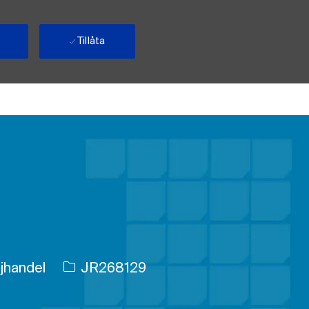
Tillåta
Jobb-ID
ljhandel
JR268129