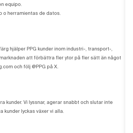
en equipo.
o o herramientas de datos.
ärg hjälper PPG kunder inom industri-, transport-,
knaden att förbättra fler ytor på fler sätt än något
g.com och följ @PPG på X.
våra kunder. Vi lyssnar, agerar snabbt och slutar inte
a kunder lyckas växer vi alla.