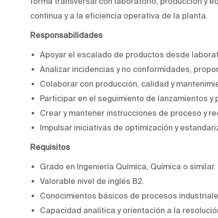
forma transversal con laboratorio, producción y eq
continua y a la eficiencia operativa de la planta.
Responsabilidades
Apoyar el escalado de productos desde laborato
Analizar incidencias y no conformidades, prop
Colaborar con producción, calidad y mantenimie
Participar en el seguimiento de lanzamientos y
Crear y mantener instrucciones de proceso y re
Impulsar iniciativas de optimización y estandar
Requisitos
Grado en Ingeniería Química, Química o similar.
Valorable nivel de inglés B2.
Conocimientos básicos de procesos industriales
Capacidad analítica y orientación a la resoluci