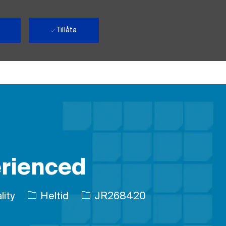
Tillåta
erienced
Typ av jobb
Jobb-ID
ity
Heltid
JR268420