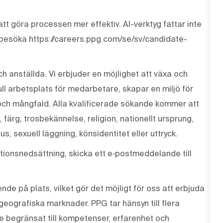
tt göra processen mer effektiv. AI-verktyg fattar inte
 besöka https://careers.ppg.com/se/sv/candidate-
ch anställda. Vi erbjuder en möjlighet att växa och
ull arbetsplats för medarbetare, skapar en miljö för
och mångfald. Alla kvalificerade sökande kommer att
, färg, trosbekännelse, religion, nationellt ursprung,
us, sexuell läggning, könsidentitet eller uttryck.
ionsnedsättning, skicka ett e‑postmeddelande till
de på plats, vilket gör det möjligt för oss att erbjuda
 geografiska marknader. PPG tar hänsyn till flera
te begränsat till kompetenser, erfarenhet och