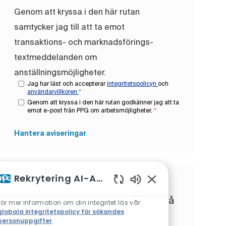
Genom att kryssa i den här rutan
samtycker jag till att ta emot
transaktions- och marknadsförings-
textmeddelanden om
anställningsmöjligheter.
Jag har läst och accepterar
integritetspolicyn
och
användarvillkoren
*
Genom att kryssa i den här rutan godkänner jag att ta
emot e-post från PPG om arbetsmöjligheter.
*
Hantera aviseringar
Rekrytering AI-Assistent
Få skräddarsydda
Aktiverade chattbotl
jobbrekommendationer baserat på
För mer information om din integritet läs vår
globala integritetspolicy för sökandes
dina intressen.
personuppgifter
.