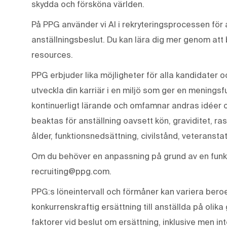
skydda och försköna världen.
På PPG använder vi AI i rekryteringsprocessen för a
anställningsbeslut. Du kan lära dig mer genom att
resources.
PPG erbjuder lika möjligheter för alla kandidater o
utveckla din karriär i en miljö som ger en meningsf
kontinuerligt lärande och omfamnar andras idéer 
beaktas för anställning oavsett kön, graviditet, ras
ålder, funktionsnedsättning, civilstånd, veteranstat
Om du behöver en anpassning på grund av en funkt
recruiting@ppg.com.
PPG:s löneintervall och förmåner kan variera beroen
konkurrenskraftig ersättning till anställda på olika
faktorer vid beslut om ersättning, inklusive men in