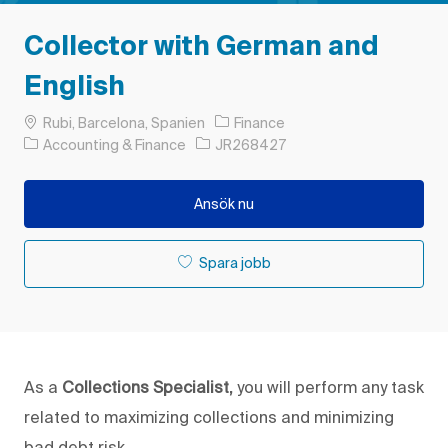
Collector with German and
English
Plats
Rubi, Barcelona, Spanien
Finance
Kategori
Jobb-ID
Accounting & Finance
JR268427
Ansök nu
Spara jobb
As a
Collections Specialist,
you will perform any task
related to maximizing collections and minimizing
bad debt risk.