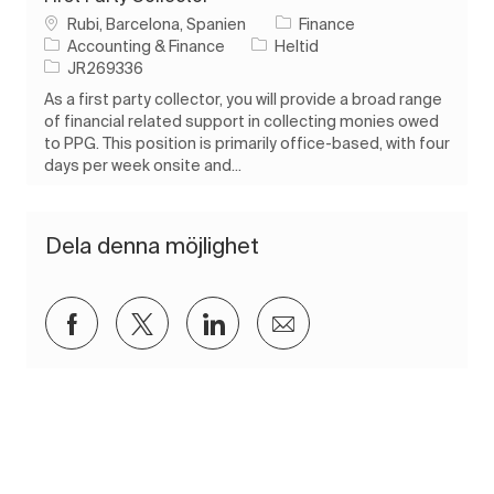
Plats
Rubi, Barcelona, Spanien
Finance
Kategori
Typ av jobb
Accounting & Finance
Heltid
Jobb-ID
JR269336
As a first party collector, you will provide a broad range
of financial related support in collecting monies owed
to PPG. This position is primarily office-based, with four
days per week onsite and...
Dela denna möjlighet
Dela via Facebook
Dela via twitter
Dela via LinkedIn
Dela via e-post