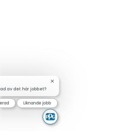
Stäng chattbot-avisering
rad av det här jobbet?
serad
Liknande jobb