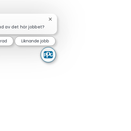
Stäng chattbot-avisering
ad av det här jobbet?
erad
Liknande jobb