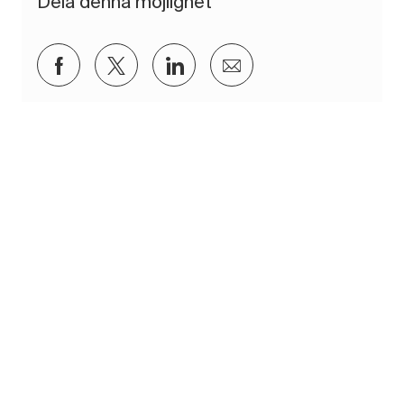
Dela denna möjlighet
Dela via Facebook
Dela via twitter
Dela via LinkedIn
Dela via e-post