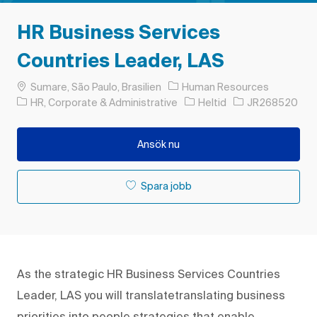
HR Business Services
Countries Leader, LAS
Plats
Sumare, São Paulo, Brasilien
Human Resources
Kategori
Typ av jobb
Jobb-ID
HR, Corporate & Administrative
Heltid
JR268520
Ansök nu
Spara jobb
As the strategic HR Business Services Countries
Leader, LAS you will translatetranslating business
priorities into people strategies that enable